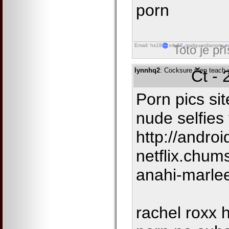
porn
Email: hs18
orly68
mailguardianpro
o
Toto je př
lynnhq2
: Cocksure men teach y
Čt - 
Porn pics sit
nude selfies
http://androi
netflix.chu
anahi-marle
rachel roxx 