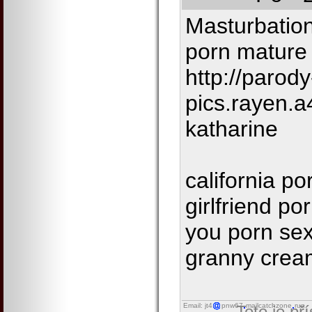
Masturbatio
porn mature
http://parody
pics.rayen.
katharine
california p
girlfriend p
you porn sex
granny crea
Email: jt4
pnw67
mailcatchzone
run
Toto je př