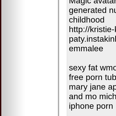
Magic avata
generated n
childhood
http://kristie-
paty.instaki
emmalee
sexy fat wmo
free porn tub
mary jane ap
and mo miche
iphone porn