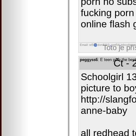
porn no subs
fucking porn 
online flash
Email: st5
dvn8110
cprt54
inboxforwa
Toto je př
peggyss6
: E teen porn the bes
Čt - 
Schoolgirl 1
picture to bo
http://slangf
anne-baby
all redhead 