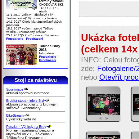
termíny závodů
CHODOVAR SKI
TOUR 2017 -
návrh
11.1.2017 večerní Tříkrálový běh -
Těškov volně(10) hromadný Teškov
14.1.2017 Okolo Mariánskolázeňských
pramenů
18.1.2017 večerní závod Těškov
volně(10) hromadný Teškov
Ukázka fotek
25.1.2017(5.2.) Chodovar Ski večern
Fotogalerie
-
Procházení
(celkem 14x 
Tour de Brdy
2016
fotogalerie
Fotogalerie
-
INFO: Celou fotog
Procházení
zde:
Fotogalerie/
nebo
Otevřít proc
Stojí za návštěvu
Sportimage
aktuální sportovní informace
Brdská stopa - info z Brd
aktuální zpravodajství z Brd nejen
sněhové + webkamery
BikeStream
Cyklistický webzine
Penzion - Výhledy na Brdy
Pronájem apartmánů/ penzion a
ubytování od 290,- Kč/osoba v
Těškově na Rokycansku.