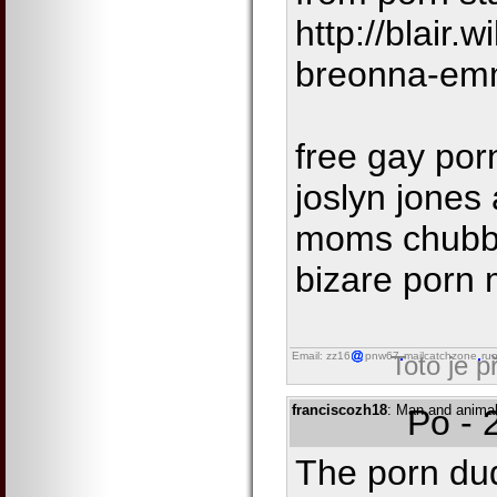
http://blair.
breonna-em
free gay por
joslyn jones 
moms chubby 
bizare porn 
Email: zz16
pnw67
mailcatchzone
ru
Toto je 
franciscozh18
: Man and animal
Po - 
The porn dud