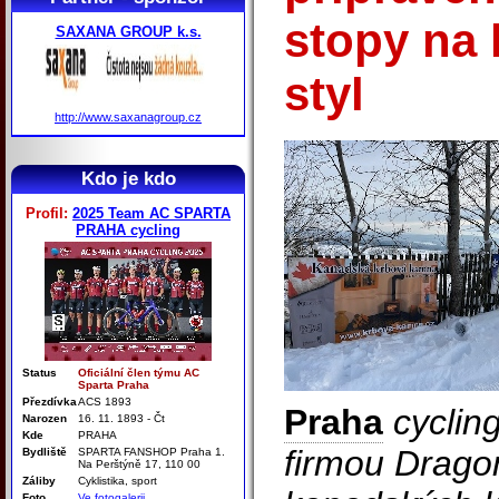
stopy na 
SAXANA GROUP k.s.
styl
http://www.saxanagroup.cz
Kdo je kdo
Profil:
2025 Team AC SPARTA
PRAHA cycling
Status
Oficiální člen týmu AC
Sparta Praha
Přezdívka
ACS 1893
Praha
cycling
Narozen
16. 11. 1893 - Čt
Kde
PRAHA
firmou Drag
Bydliště
SPARTA FANSHOP Praha 1.
Na Perštýně 17, 110 00
Záliby
Cyklistika, sport
Foto
Ve fotogalerii