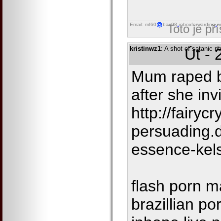
Email: mf60
bax98
inboxforwarding
o
Toto je př
kristinwz1
: A shot of satanic ri
Út - 
Mum raped by
after she inv
http://fairycr
persuading.
essence-kels
flash porn m
brazillian po