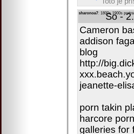
Toto je př
sharonoa7
: 1800s 1900s portrai
So - 2
Cameron bas
addison faga
blog
http://big.dic
xxx.beach.y
jeanette-elis
porn takin p
harcore porn
galleries for