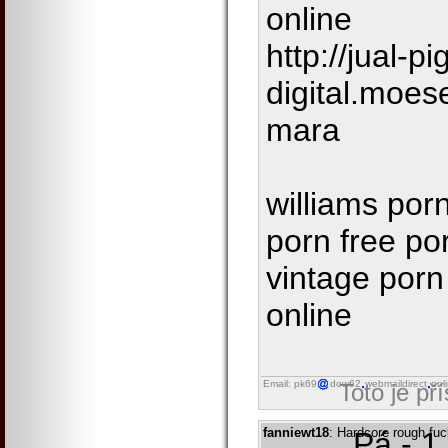
online
http://jual-pi
digital.moe
mara
williams porn
porn free po
vintage porn
online
Email: pk69
dow62
webmaildirect
onl
Toto je př
fanniewt18
: Hardcore rough fu
Pá - 1