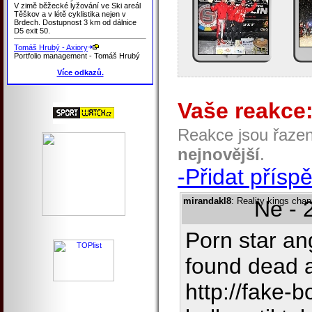
V zimě běžecké lyžování ve Ski areál
Těškov a v létě cyklistika nejen v
Brdech. Dostupnost 3 km od dálnice
D5 exit 50.
Tomáš Hrubý - Axiory
Portfolio management - Tomáš Hrubý
Více odkazů.
Vaše reakce
Reakce jsou řaze
nejnovější
.
-Přidat přísp
mirandakl8
: Reality kings cha
Ne - 
Porn star an
found dead a
http://fake-