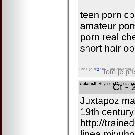
teen porn cp
amateur porn
porn real ch
short hair o
Email: ge18
bax98
inboxforwarding
o
Toto je př
violams8
: Rhyheim shabazz dri
Čt - 
Juxtapoz mag
19th century 
http://traine
linea.miyuho