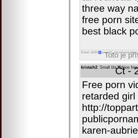
three way n
free porn sit
best black p
Email: db60
avgo61
inboxforwarding
Toto je př
kristaih2
: Small tits videos fr
Čt - 
Free porn vi
retarded gir
http://toppa
publicporna
karen-aubrie