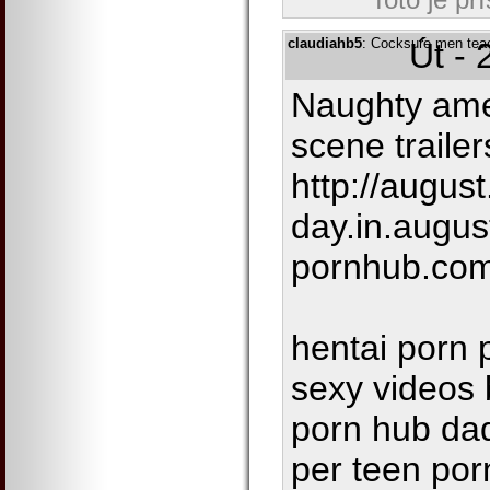
claudiahb5
: Cocksure men teac
Út - 
Naughty ame
scene traile
http://augus
day.in.august
pornhub.com
hentai porn 
sexy videos 
porn hub dad
per teen por