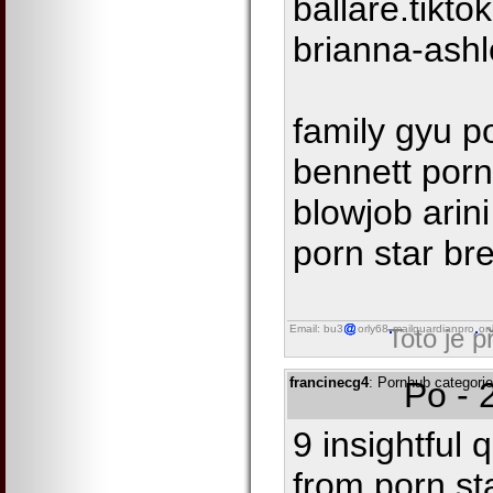
ballare.tikt
brianna-ashl
family gyu p
bennett por
blowjob arin
porn star bre
Email: bu3
orly68
mailguardianpro
on
Toto je 
francinecg4
: Pornhub categorie
Po - 
9 insightful
from porn st