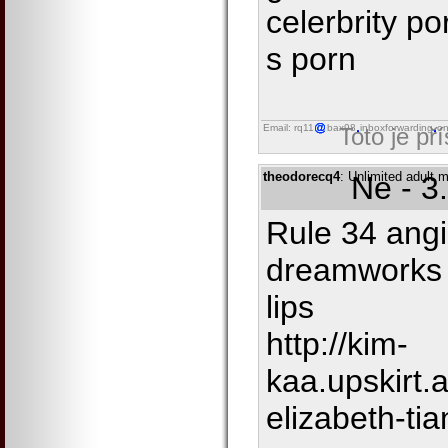
celerbrity p
s porn
Email: rq11
bax98
inboxforwarding
on
Toto je př
theodorecq4
: Unlimited adult m
Ne - 3
Rule 34 angi
dreamworks f
lips
http://kim-
kaa.upskirt
elizabeth-ti