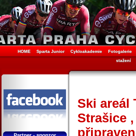
HOME
Sparta Junior
Cykloakademie
Fotogalerie
stažení
Ski areál
Strašice 
připraven
Partner - sponzor