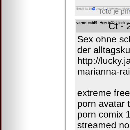
Email: kp18
avgo61
inboxforwarding
Toto je př
veronicabl9
: How to unblock po
Čt - 
Sex ohne sch
der alltagsku
http://lucky
marianna-ra
extreme free
porn avatar 
porn comix 
streamed no 