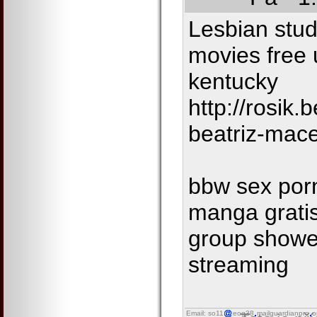
Lesbian studi
movies free u
kentucky
http://rosik
beatriz-mac
bbw sex por
manga gratis
group shower
streaming
Email: so11
eog38
mailguardianpro
o