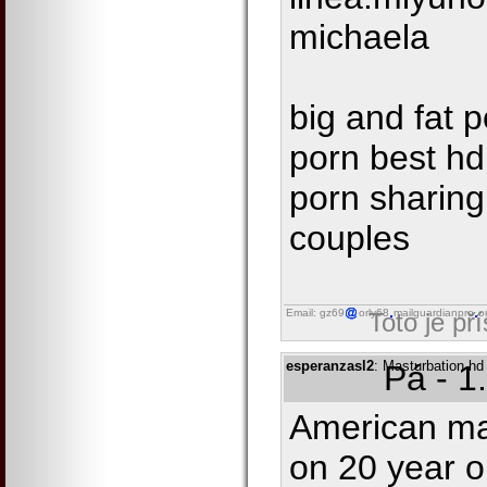
michaela
big and fat 
porn best hd
porn sharing 
couples
Email: gz69
orly68
mailguardianpro
o
Toto je př
esperanzasl2
: Masturbation hd 
Pá - 1
American ma
on 20 year ol