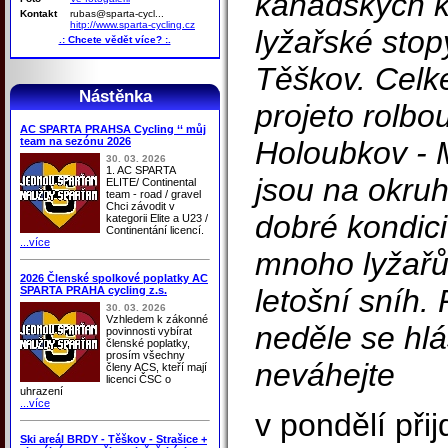
kanadských k
Kontakt
rubas@sparta-cycl...
hitp://www.sparta-cycling.cz
lyžařské stop
.: Chcete vědět více? :.
Těškov. Celk
Nástěnka
projeto rolbo
AC SPARTA PRAHSA Cycling ‘‘ můj
team na sezónu 2026
Holoubkov - 
30. 03. 2026
1. AC SPARTA
jsou na okru
ELITE/ Continental
team - road / gravel
Chci závodit v
dobré kondici
kategorii Elite a U23 /
Continentání licencí.
...více
mnoho lyžařů
2026 Členské spolkové poplatky AC
letošní sníh.
SPARTA PRAHA cycling z.s.
30. 03. 2026
Vzhledem k zákonné
neděle se hlá
povinnosti vybírat
členské poplatky,
prosím všechny
neváhejte
členy ACS, kteří mají
licenci ČSC o
uhrazení
...více
v pondělí přij
Ski areál BRDY - Těškov - Strašice +