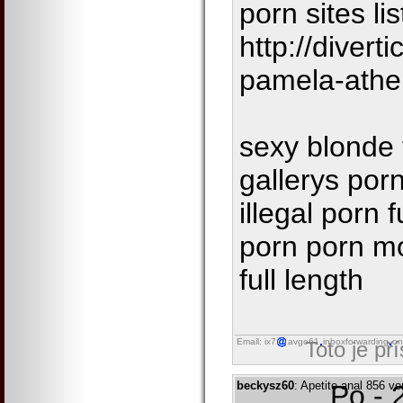
porn sites li
http://diver
pamela-ath
sexy blonde 
gallerys por
illegal porn 
porn porn m
full length
Email: ix7
avgo61
inboxforwarding
on
Toto je př
beckysz60
: Apetite anal 856 ve
Po - 