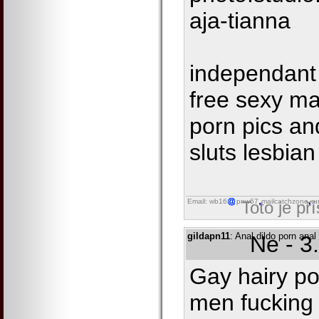
aja-tianna
independant
free sexy ma
porn pics and
sluts lesbian
Email: wb16
pnw67
mailcatchzone
ru
Toto je př
gildapn11
: Anal dildo porn ana
Ne - 3
Gay hairy po
men fucking