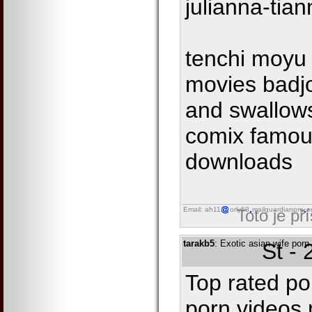
julianna-tian
tenchi moyu 
movies badjo
and swallow
comix famous
downloads
Email: ah11
orly68
mailguardianpro
o
Toto je př
tarakb5
: Exotic asian wife porn
St -
Top rated po
porn videos