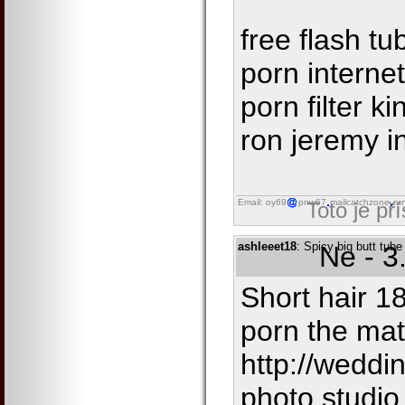
free flash tu
porn interne
porn filter 
ron jeremy i
Email: oy69
pnw67
mailcatchzone
ru
Toto je př
ashleeet18
: Spicy big butt tube
Ne - 3
Short hair 1
porn the mat
http://weddi
photo.studio