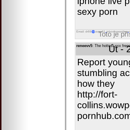
iphone live p
sexy porn
Email: dr69
avgo61
inboxforwarding
Toto je př
reneevv5
: The hottest xxx fre
Út - 
Report youn
stumbling ac
how they
http://fort-
collins.wowp
pornhub.com