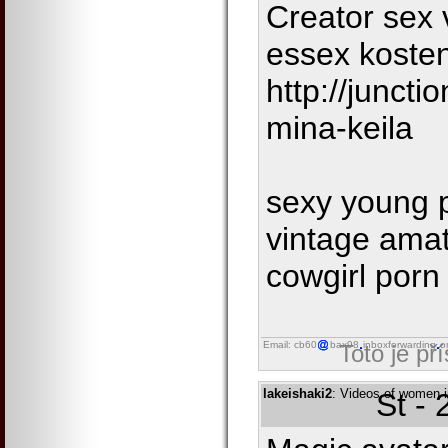
Creator sex 
essex koste
http://junct
mina-keila
sexy young p
vintage amat
cowgirl porn 
Email: cb60
bax98
inboxforwarding
o
Toto je př
lakeishaki2
: Videos of women i
St -