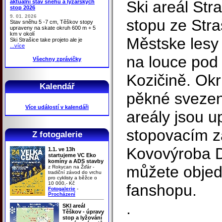
Ski areál Str
aktuální stav sněhu a lyžařských
stop 2026
9. 01. 2026
stopu ze Stra
Stav sněhu 5 -7 cm, Těškov stopy
upraveny na skate okruh 600 m + 5
km v okolí
Městske lesy 
Ski Strašice take projeto ale je
...více
na louce pod
Všechny zprávičky
Kozičině. Ok
Kalendář
pěkné svezen
Více událostí v kalendáři
areály jsou 
stopovacím z
Z fotogalerie
Kovovýroba De
1.1. ve 13h
startujeme VC Eko
komíny a ADS stavby
můžete objed
z Rokycan na Žďár -
tradiční závod do vrchu
pro cyklisty a běžce o
10 000,- Kč
fanshopu.
Fotogalerie
-
Procházení
.
SKI areál
Těškov - úpravy
stop a lyžování