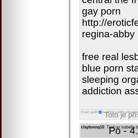
gay porn
http://erotic
regina-abby
free real le
blue porn st
sleeping or
addiction as
Email: gw20
dvn8110
cprt54
inboxfor
Toto je př
claytonnq10
: Tied up isabella
Po - 4