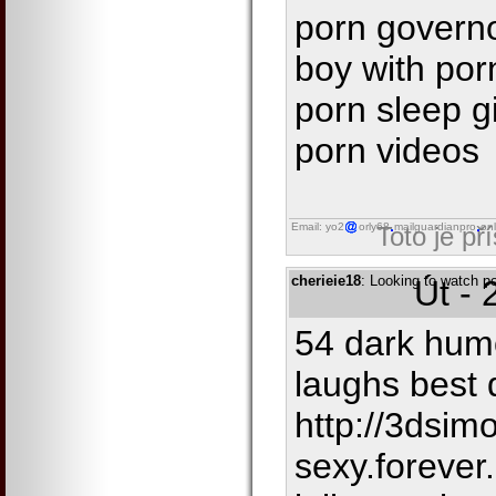
porn govern
boy with por
porn sleep gi
porn videos
Email: yo2
orly68
mailguardianpro
onl
Toto je př
cherieie18
: Looking to watch po
Út - 
54 dark humo
laughs best 
http://3dsim
sexy.forever