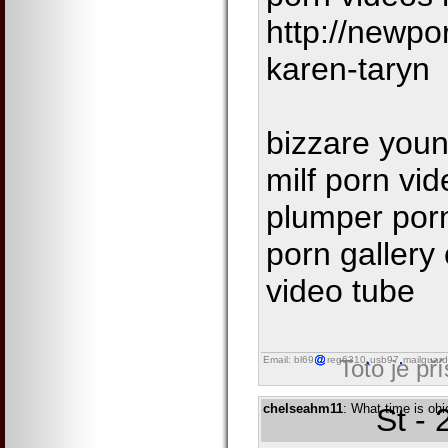
http://newp
karen-taryn
bizzare youn
milf porn v
plumper porn
porn gallery 
video tube
Email: bl69
reg6310
usb97
mailguard
Toto je př
chelseahm11
: What time is ohi
St -