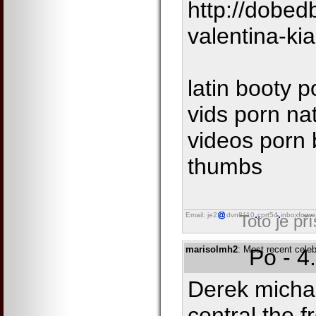
http://dobe
valentina-ki
latin booty p
vids porn na
videos porn 
thumbs
Email: je2
dvn8110
cprt54
inboxforwa
Toto je př
marisolmh2
: Most recent cele
Po - 4
Derek micha
central the 