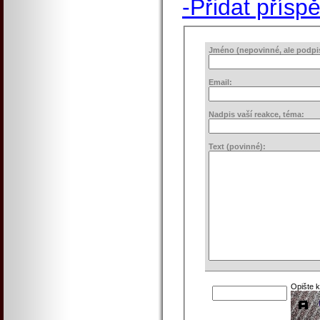
-Přidat přísp
Jméno (nepovinné, ale podpis 
Email:
Nadpis vaší reakce, téma:
Text (povinné):
Opište 