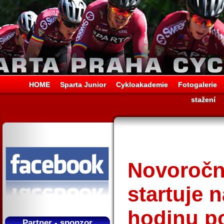
HOME
Sparta Junior
Cykloakademie
Fotogalerie
stažení
Novoročn
startuje 
hodinu p
Partner - sponzor