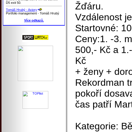
D5 exit 50.
Žďáru.
Tomáš Hrubý - Axiory
Portfolio management - Tomáš Hrubý
Vzdálenost je
Více odkazů.
Startovné: 10
Ceny:1. -3. m
500,- Kč a 1.-
Kč
+ ženy + doro
Rekordman tr
pokoří dosav
čas patří Mar
Kategorie: Bě