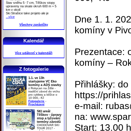
Stav sněhu 5 -7 cm, Těškov stopy
upraveny na skate okruh 600 m + 5
km v okolí
Ski Strašice take projeto ale je
Dne 1. 1. 202
...více
Všechny zprávičky
komíny v Piv
Kalendář
Prezentace: o
Více událostí v kalendáři
komíny – Rok
Z fotogalerie
1.1. ve 13h
Přihlášky: do
startujeme VC Eko
komíny a ADS stavby
z Rokycan na Žďár -
tradiční závod do vrchu
https://prihla
pro cyklisty a běžce o
10 000,- Kč
Fotogalerie
-
e-mail: rubas
Procházení
SKI areál
na: www.spart
Těškov - úpravy
stop a lyžování
termíny závodů
Start: 13.00 
CHODOVAR SKI
TOUR 2017 -