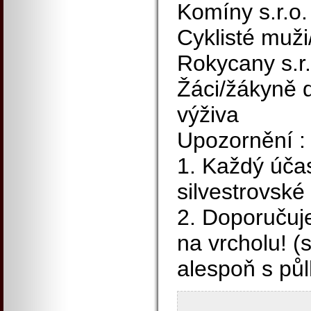
Komíny s.r.o.
Cyklisté muži
Rokycany s.r.
Žáci/žákyně 
výživa
Upozornění :
1. Každý účas
silvestrovské
2. Doporučuje
na vrcholu! (
alespoň s půl