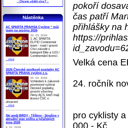
.: Chcete vědět více? :.
pokoří dosav
čas patří Mar
Nástěnka
přihlášky na h
AC SPARTA PRAHSA Cycling ‘‘ můj
team na sezónu 2026
https://prihl
30. 03. 2026
1. AC SPARTA
ELITE/ Continental
id_zavodu=6
team - road / gravel
Chci závodit v
kategorii Elite a U23 /
Continentání licencí.
Velká cena E
...více
2026 Členské spolkové poplatky AC
SPARTA PRAHA cycling z.s.
30. 03. 2026
24. ročník n
Vzhledem k zákonné
povinnosti vybírat
členské poplatky,
prosím všechny
členy ACS, kteří mají
licenci ČSC o
uhrazení
...více
pro cyklisty 
Ski areál BRDY - Těškov - Strašice +
aktuální stav sněhu a lyžařských
stop 2026
000,- Kč
9. 01. 2026