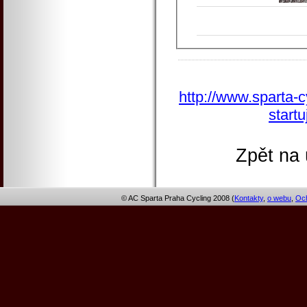
http://www.sparta-
start
Zpět na 
© AC Sparta Praha Cycling 2008 (
Kontakty
,
o webu
,
Och