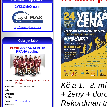
CYKLOMAX s.r.o.
http://www.cyklomax.cz
Kdo je kdo
Profil:
2007 AC SPARTA
PRAHA cycling
Status
Oficiální člen týmu AC Sparta
Kč a 1.- 3. mí
Praha
Narozen
30. 11. -0001 - Po
Kde
+ ženy + doro
Bydliště
Záliby
Rekordman tr
Foto
Ve fotogalerii
Kontakt