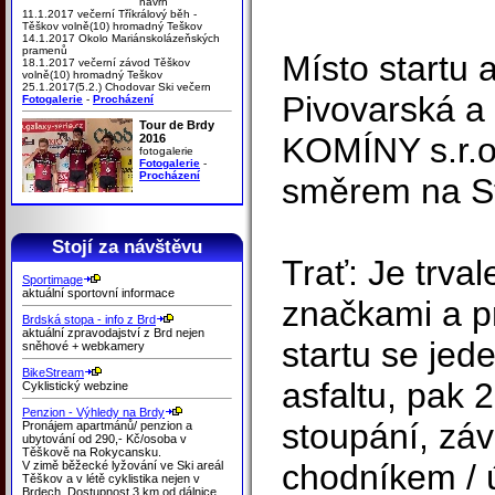
návrh
11.1.2017 večerní Tříkrálový běh -
Těškov volně(10) hromadný Teškov
14.1.2017 Okolo Mariánskolázeňských
pramenů
Místo startu 
18.1.2017 večerní závod Těškov
volně(10) hromadný Teškov
25.1.2017(5.2.) Chodovar Ski večern
Pivovarská a
Fotogalerie
-
Procházení
Tour de Brdy
KOMÍNY s.r.o
2016
fotogalerie
Fotogalerie
-
Procházení
směrem na St
Stojí za návštěvu
Trať: Je trva
Sportimage
aktuální sportovní informace
značkami a p
Brdská stopa - info z Brd
aktuální zpravodajství z Brd nejen
startu se jed
sněhové + webkamery
BikeStream
asfaltu, pak 
Cyklistický webzine
Penzion - Výhledy na Brdy
stoupání, záv
Pronájem apartmánů/ penzion a
ubytování od 290,- Kč/osoba v
Těškově na Rokycansku.
chodníkem / 
V zimě běžecké lyžování ve Ski areál
Těškov a v létě cyklistika nejen v
Brdech. Dostupnost 3 km od dálnice