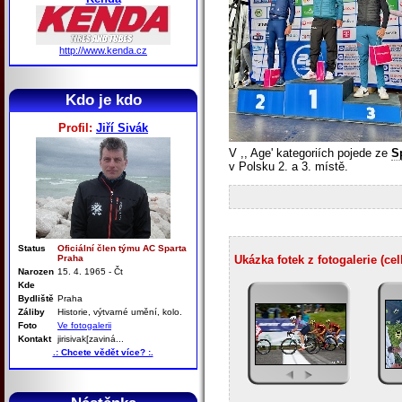
http://www.kenda.cz
Kdo je kdo
Profil:
Jiří Sivák
V ,, Age' kategoriích pojede ze
S
v Polsku 2. a 3. místě.
Status
Oficiální člen týmu AC Sparta
Praha
Ukázka fotek z fotogalerie (ce
Narozen
15. 4. 1965 - Čt
Kde
Bydliště
Praha
Záliby
Historie, výtvarné umění, kolo.
Foto
Ve fotogalerii
Kontakt
jirisivak[zaviná...
.: Chcete vědět více? :.