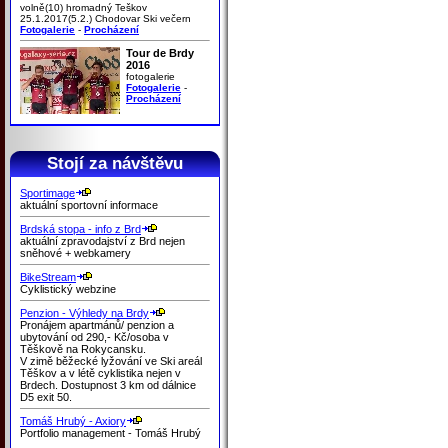
volně(10) hromadný Teškov
25.1.2017(5.2.) Chodovar Ski večern
Fotogalerie
-
Procházení
Tour de Brdy
2016
fotogalerie
Fotogalerie
-
Procházení
Stojí za návštěvu
Sportimage
aktuální sportovní informace
Brdská stopa - info z Brd
aktuální zpravodajství z Brd nejen
sněhové + webkamery
BikeStream
Cyklistický webzine
Penzion - Výhledy na Brdy
Pronájem apartmánů/ penzion a
ubytování od 290,- Kč/osoba v
Těškově na Rokycansku.
V zimě běžecké lyžování ve Ski areál
Těškov a v létě cyklistika nejen v
Brdech. Dostupnost 3 km od dálnice
D5 exit 50.
Tomáš Hrubý - Axiory
Portfolio management - Tomáš Hrubý