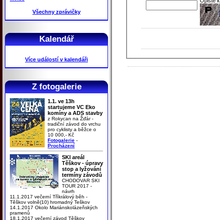
Opište 
Všechny zprávičky
Kalendář
Více událostí v kalendáři
Z fotogalerie
1.1. ve 13h
startujeme VC Eko
komíny a ADS stavby
z Rokycan na Žďár -
tradiční závod do vrchu
pro cyklisty a běžce o
10 000,- Kč
Fotogalerie
-
Procházení
SKI areál
Těškov - úpravy
stop a lyžování
termíny závodů
CHODOVAR SKI
TOUR 2017 -
návrh
11.1.2017 večerní Tříkrálový běh -
Těškov volně(10) hromadný Teškov
14.1.2017 Okolo Mariánskolázeňských
pramenů
18.1.2017 večerní závod Těškov