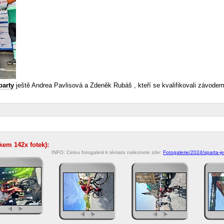
party
ještě Andrea Pavlisová a Zdeněk Rubáš , kteří se kvalifikovali závodem
lkem 142x fotek):
INFO: Celou fotogalerii k tématu naleznete zde:
Fotogalerie/2024/sparta-j