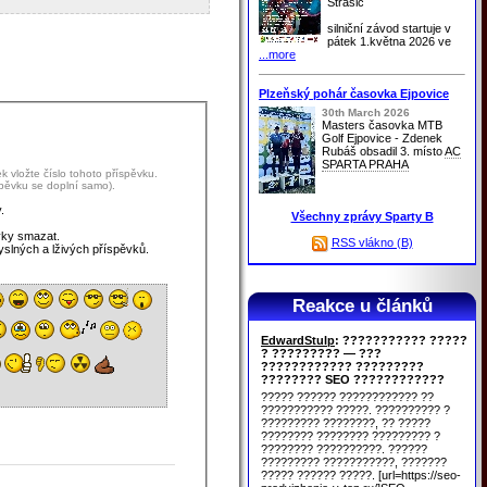
Strašic
silniční závod startuje v
pátek 1.května 2026 ve
...more
Plzeňský pohár časovka Ejpovice
30th March 2026
Masters časovka MTB
Golf Ejpovice - Zdenek
Rubáš obsadil 3. místo
AC
SPARTA PRAHA
 vložte číslo tohoto příspěvku.
spěvku se doplní samo).
.
Všechny zprávy Sparty B
vky smazat.
RSS vlákno (B)
yslných a lživých příspěvků.
Reakce u článků
EdwardStulp
: ??????????? ?????
? ????????? — ???
???????????? ?????????
???????? SEO ????????????
????? ?????? ???????????? ??
??????????? ?????. ?????????? ?
????????? ????????, ?? ?????
???????? ???????? ????????? ?
???????? ??????????. ??????
????????? ???????????, ???????
????? ?????? ?????. [url=https://seo-