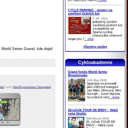
CYCLE PARKING - stojany na
zavěšení jízdních kol
5. 08. 2021
jedinečný systém
zavěšení jízdních kol
a koloběžek od
Sparta cycling.
Univerzální venkovní
stojan pro 7
...více
Všechny zprávy
 World Series Gravel, kde dojeli
Cykloakademie
Grand fondo World Series
Broumovsko
11th May 2026
Sparťané
se prosadili
jako vítězové kategorií
ede/
nebo
Otevřít procházecí fotogalerii
Jan Milec Jiřincová, Miro
Horváth , Josef Vejvoda
na světové sérii
...more
20.ročník TOUR DE BRDY – Velká
cena Strašic
30th March 2026
20. ročník TOUR DE
BRDY – Velká cena