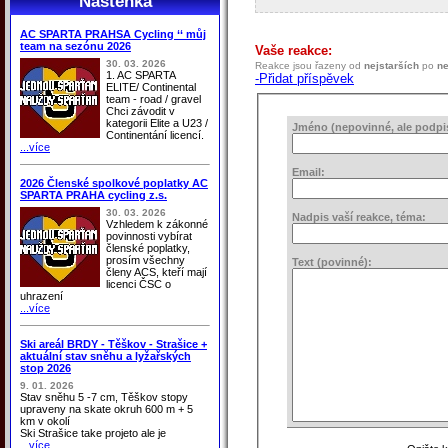
Nástěnka
AC SPARTA PRAHSA Cycling ‘‘ můj
team na sezónu 2026
Vaše reakce:
30. 03. 2026
Reakce jsou řazeny od
nejstarších
po
ne
1. AC SPARTA
-Přidat příspěvek
ELITE/ Continental
team - road / gravel
Chci závodit v
kategorii Elite a U23 /
Jméno (nepovinné, ale podpis 
Continentání licencí.
...více
Email:
2026 Členské spolkové poplatky AC
SPARTA PRAHA cycling z.s.
30. 03. 2026
Nadpis vaší reakce, téma:
Vzhledem k zákonné
povinnosti vybírat
členské poplatky,
prosím všechny
Text (povinné):
členy ACS, kteří mají
licenci ČSC o
uhrazení
...více
Ski areál BRDY - Těškov - Strašice +
aktuální stav sněhu a lyžařských
stop 2026
9. 01. 2026
Stav sněhu 5 -7 cm, Těškov stopy
upraveny na skate okruh 600 m + 5
km v okolí
Ski Strašice take projeto ale je
...více