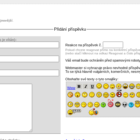
jnovější
.
Přidání příspěvku
je vítán):
Reakce na příspěvek č.
Pokud chcete reagovat přímo na konkrétní příspěvek
(nebo stačí kliknout na odkaz Reagovat a číslo pří
Váš email bude ochráněn před spamovými roboty
Webmaster si vyhrazuje právo nevhodné příspě
To se týká hlavně vulgárních, komerčních, nesm
Obohaťte své texty o tyto smajlíky:
Www