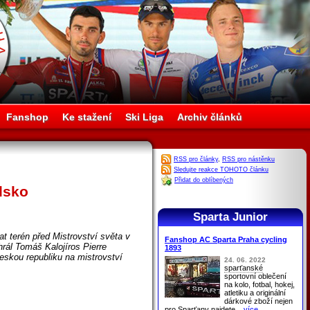
Fanshop
Ke stažení
Ski Liga
Archiv článků
RSS pro články
,
RSS pro nástěnku
Sledujte reakce TOHOTO článku
Přidat do oblíbených
lsko
Sparta Junior
 terén před Mistrovství světa v
Fanshop AC Sparta Praha cycling
rál Tomáš Kalojíros Pierre
1893
skou republiku na mistrovství
24. 06. 2022
sparťanské
sportovní oblečení
na kolo, fotbal, hokej,
atletiku a originální
dárkové zboží nejen
pro
Sparťany
najdete
...více