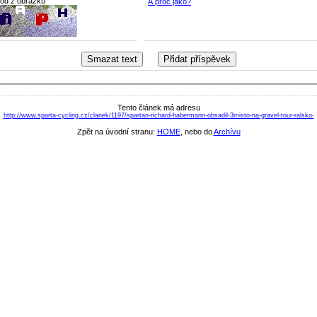
kód z obrázku
A proč jako?
Tento článek má adresu
http://www.sparta-cycling.cz/clanek/1197/spartan-richard-habermann-obsadil-3misto-na-gravel-tour-ralsko-
Zpět na úvodní stranu:
HOME
, nebo do
Archívu