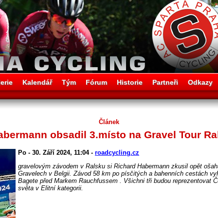
erie
Kalendář
Tým
Fórum
Historie
Partneři
Odkazy
Článek
abermann obsadil 3.místo na Gravel Tour Ra
Po - 30. Září 2024, 11:04 -
roadcycling.cz
gravelovým závodem v Ralsku si Richard Habermann zkusil opět ošahat
Gravelech v Belgii. Závod 58 km po písčitých a bahenních cestách vyh
Bagete před Markem Rauchfussem . Všichni tři budou reprezentovat Če
světa v Elitní kategorii.