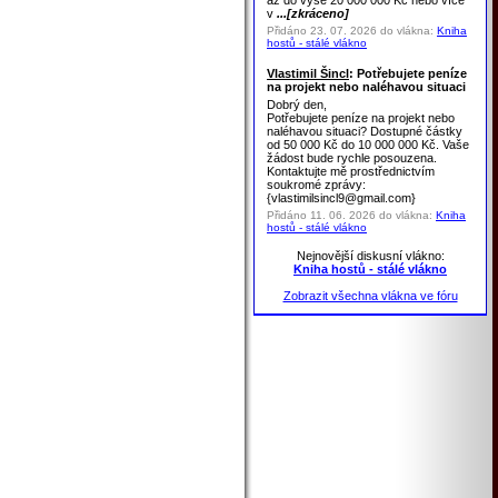
až do výše 20 000 000 Kč nebo více
v
...[zkráceno]
Přidáno 23. 07. 2026 do vlákna:
Kniha
hostů - stálé vlákno
Vlastimil Šincl
: Potřebujete peníze
na projekt nebo naléhavou situaci
Dobrý den,
Potřebujete peníze na projekt nebo
naléhavou situaci? Dostupné částky
od 50 000 Kč do 10 000 000 Kč. Vaše
žádost bude rychle posouzena.
Kontaktujte mě prostřednictvím
soukromé zprávy:
{vlastimilsincl9@gmail.com}
Přidáno 11. 06. 2026 do vlákna:
Kniha
hostů - stálé vlákno
Nejnovější diskusní vlákno:
Kniha hostů - stálé vlákno
Zobrazit všechna vlákna ve fóru