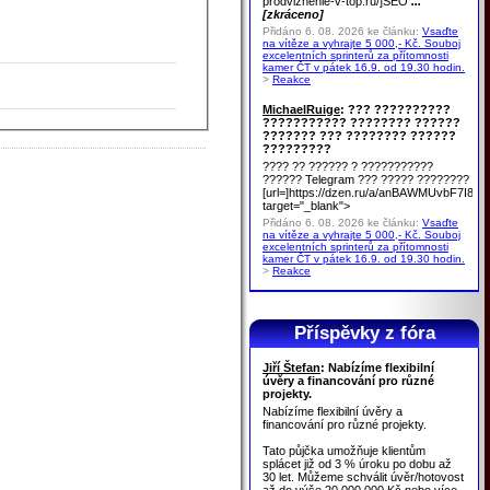
prodvizhenie-v-top.ru/]SEO
...
[zkráceno]
Přidáno 6. 08. 2026 ke článku:
Vsaďte
na vítěze a vyhrajte 5 000,- Kč. Souboj
excelentních sprinterů za přítomnosti
kamer ČT v pátek 16.9. od 19.30 hodin.
>
Reakce
MichaelRuige
: ??? ??????????
??????????? ???????? ??????
??????? ??? ???????? ??????
?????????
???? ?? ?????? ? ???????????
?????? Telegram ??? ????? ????????
[url=]https://dzen.ru/a/anBAWMUvbF7I8u
target="_blank">
Přidáno 6. 08. 2026 ke článku:
Vsaďte
na vítěze a vyhrajte 5 000,- Kč. Souboj
excelentních sprinterů za přítomnosti
kamer ČT v pátek 16.9. od 19.30 hodin.
>
Reakce
Příspěvky z fóra
Jiří Štefan
: Nabízíme flexibilní
úvěry a financování pro různé
projekty.
Nabízíme flexibilní úvěry a
financování pro různé projekty.
Tato půjčka umožňuje klientům
splácet již od 3 % úroku po dobu až
30 let. Můžeme schválit úvěr/hotovost