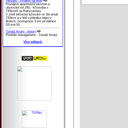
Penzion - Výhledy na Brdy
Pronájem apartmánů/ penzion a
ubytování od 290,- Kč/osoba v
Těškově na Rokycansku.
V zimě běžecké lyžování ve Ski areál
Těškov a v létě cyklistika nejen v
Brdech. Dostupnost 3 km od dálnice
D5 exit 50.
Tomáš Hrubý - Axiory
Portfolio management - Tomáš Hrubý
Více odkazů.