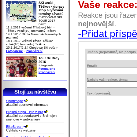
Vaše reakce
SKI areál
Těškov - úpravy
stop a lyžování
Reakce jsou řaze
termíny závodů
CHODOVAR SKI
TOUR 2017 -
nejnovější
.
návrh
11.1.2017 večerní Tříkrálový běh -
-Přidat přísp
Těškov volně(10) hromadný Teškov
14.1.2017 Okolo Mariánskolázeňských
pramenů
18.1.2017 večerní závod Těškov
volně(10) hromadný Teškov
25.1.2017(5.2.) Chodovar Ski večern
Fotogalerie
-
Procházení
Jméno (nepovinné, ale podpis j
Tour de Brdy
2016
fotogalerie
Email:
Fotogalerie
-
Procházení
Nadpis vaší reakce, téma:
Stojí za návštěvu
Text (povinné):
Sportimage
aktuální sportovní informace
Brdská stopa - info z Brd
aktuální zpravodajství z Brd nejen
sněhové + webkamery
BikeStream
Cyklistický webzine