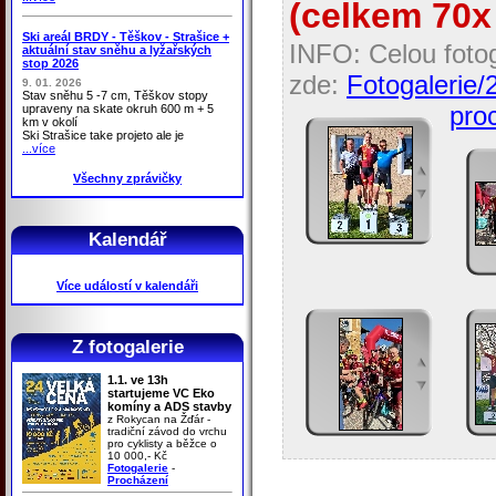
(celkem 70x 
Ski areál BRDY - Těškov - Strašice +
INFO: Celou fotog
aktuální stav sněhu a lyžařských
stop 2026
zde:
Fotogalerie/
9. 01. 2026
Stav sněhu 5 -7 cm, Těškov stopy
proc
upraveny na skate okruh 600 m + 5
km v okolí
Ski Strašice take projeto ale je
...více
Všechny zprávičky
Kalendář
Více událostí v kalendáři
Z fotogalerie
1.1. ve 13h
startujeme VC Eko
komíny a ADS stavby
z Rokycan na Žďár -
tradiční závod do vrchu
pro cyklisty a běžce o
10 000,- Kč
Fotogalerie
-
Procházení