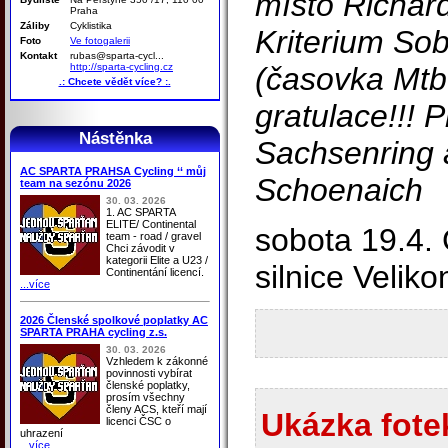
místo Richar
Praha
Záliby
Cyklistika
Kriterium Sob
Foto
Ve fotogalerii
Kontakt
rubas@sparta-cycl...
http://sparta-cycling.cz
(časovka Mtb
.: Chcete vědět více? :.
gratulace!!! P
Nástěnka
Sachsenring 
AC SPARTA PRAHSA Cycling ‘‘ můj
Schoenaich
team na sezónu 2026
30. 03. 2026
1. AC SPARTA
ELITE/ Continental
sobota 19.4.
team - road / gravel
Chci závodit v
kategorii Elite a U23 /
silnice Velik
Continentání licencí.
...více
2026 Členské spolkové poplatky AC
SPARTA PRAHA cycling z.s.
30. 03. 2026
Vzhledem k zákonné
povinnosti vybírat
členské poplatky,
prosím všechny
členy ACS, kteří mají
Ukázka fotek
licenci ČSC o
uhrazení
...více