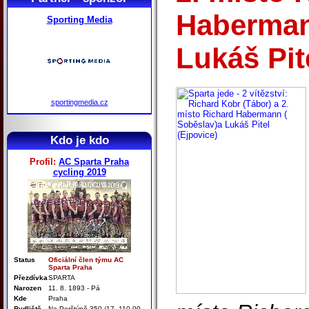
Haberman
Sporting Media
Lukáš Pit
sportingmedia.cz
Kdo je kdo
Profil:
AC Sparta Praha
cycling 2019
Status
Oficiální člen týmu AC
Sparta Praha
Přezdívka
SPARTA
Narozen
11. 8. 1893 - Pá
Kde
Praha
Bydliště
Na Perštýně 350 /17, 110 00