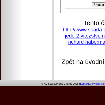
Tento č
http://www.sparta-
jede-2-vitezstvi:-
richard-haberman
Zpět na úvodní
© AC Sparta Praha Cycling 2008 (
Kontakty
,
o webu
,
Och