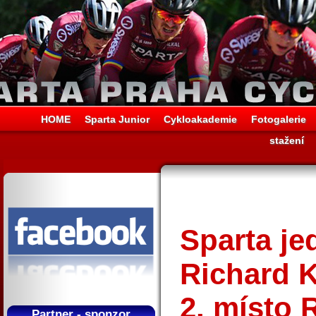
HOME
Sparta Junior
Cykloakademie
Fotogalerie
stažení
Sparta jed
Richard K
2. místo 
Partner - sponzor