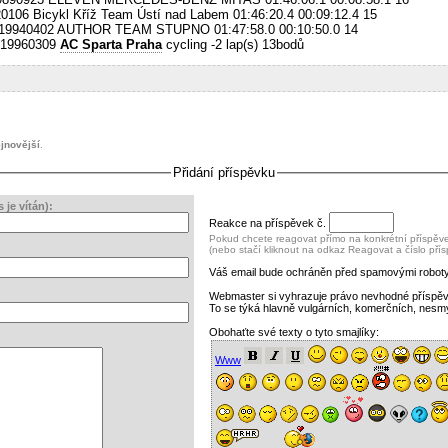
06 Bicykl Kříž Team Ústí nad Labem 01:46:20.4 00:09:12.4 15
19940402 AUTHOR TEAM STUPNO 01:47:58.0 00:10:50.0 14
E19960309
AC Sparta Praha
cycling -2 lap(s) 13bodů
jnovější
.
Přidání příspěvku
je vítán):
Reakce na příspěvek č.
Pokud chcete reagovat přímo na konkrétní příspěvek
(nebo stačí kliknout na odkaz Reagovat a číslo pří
Váš email bude ochráněn před spamovými roboty
Webmaster si vyhrazuje právo nevhodné příspě
To se týká hlavně vulgárních, komerčních, nesm
Obohaťte své texty o tyto smajlíky:
Www