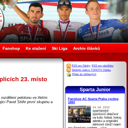
Fanshop
Ke stažení
Ski Liga
Archiv článků
RSS pro články
,
RSS pro nástěnku
Sledujte reakce TOHOTO článku
Přidat do oblíbených
licích 23. místo
Sparta Junior
i rozdělení pelotonu ve třetím
Fanshop AC Sparta Praha cycling
ojici Pavel Stöhr první skupinu a
1893
24. 06. 2022
sparťanské
sportovní oblečení
na kolo, fotbal, hokej,
atletiku a originální
dárkové zboží nejen
pro
Sparťany
najdete
...více