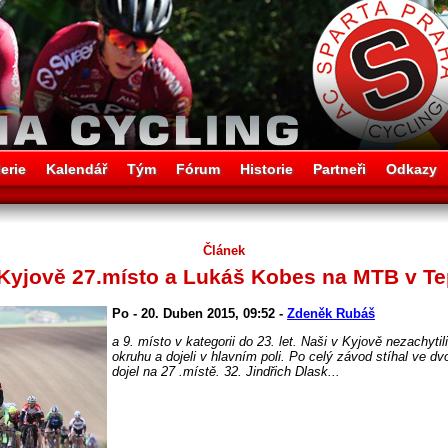
erie
Kalendář
Tým
Fórum
Historie
Partneři
Odkazy
Článek
Kyjově 27.místo a Lukáš Kobes na MTB v Tep
Po - 20. Duben 2015, 09:52 -
Zdeněk Rubáš
a 9. místo v kategorii do 23. let. Naši v Kyjově nezachytil
okruhu a dojeli v hlavním poli. Po celý závod stíhal ve dv
dojel na 27 .místě. 32. Jindřich Dlask...