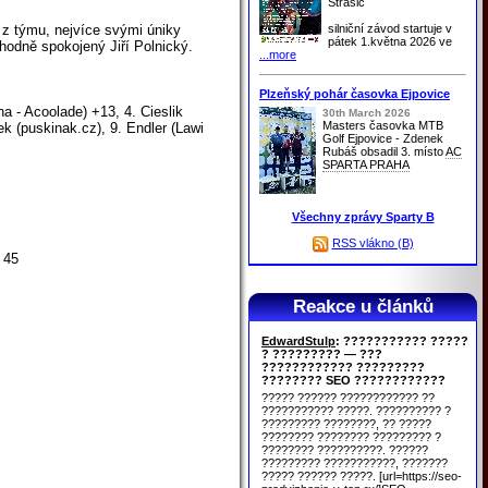
Strašic
silniční závod startuje v
 z týmu, nejvíce svými úniky
pátek 1.května 2026 ve
 hodně spokojený Jiří Polnický.
...more
Plzeňský pohár časovka Ejpovice
na - Acoolade) +13, 4. Cieslik
30th March 2026
Masters časovka MTB
ek (puskinak.cz), 9. Endler (Lawi
Golf Ejpovice - Zdenek
Rubáš obsadil 3. místo
AC
SPARTA PRAHA
Všechny zprávy Sparty B
RSS vlákno (B)
 45
Reakce u článků
EdwardStulp
: ??????????? ?????
? ????????? — ???
???????????? ?????????
???????? SEO ????????????
????? ?????? ???????????? ??
??????????? ?????. ?????????? ?
????????? ????????, ?? ?????
???????? ???????? ????????? ?
???????? ??????????. ??????
????????? ???????????, ???????
????? ?????? ?????. [url=https://seo-