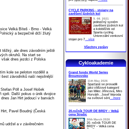
CYCLE PARKING - stojany na
zavěšení jízdních kol
5. 08. 2021
jedinečný systém
zavěšení jízdních kol
ice Velká Bíteš - Brno - Velká
a koloběžek od
Sparta cycling.
 Polnický a bezpečně drží žlutý
Univerzální venkovní
stojan pro 7
...více
Všechny zprávy
t těžký, ale dnes závodním ještě
ových okruhů. Na start se
 však dnes jezdci z Polska
Cykloakademie
ím kole se peloton rozdělil a
Grand fondo World Series
Broumovsko
d šest závodníků naší nejsilnější
11th May 2026
Sparťané
se prosadili
jako vítězové kategorií
 Stefan Pöll a Josef Hošek
Jan Milec Jiřincová, Miro
 sjeli. Další pokus o únik dvojice
Horváth , Josef Vejvoda
l dnes Jan Hirt jedoucí v barvách
na světové sérii
...more
, Hirt, Pavel Boudný (Česká
20.ročník TOUR DE BRDY – Velká
cena Strašic
30th March 2026
20. ročník TOUR DE
blémů udržel a v závěrečném
BRDY – Velká cena