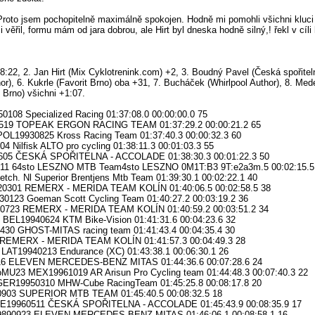
Proto jsem pochopitelně maximálně spokojen. Hodně mi pomohli všichni kluci
 věřil, formu mám od jara dobrou, ale Hirt byl dneska hodně silný,! řekl v cíli
48:22, 2. Jan Hirt (Mix Cyklotrenink.com) +2, 3. Boudný Pavel (Česká spořitel
or), 6. Kukrle (Favorit Brno) oba +31, 7. Bucháček (Whirlpool Author), 8. Med
 Brno) všichni +1:07.
108 Specialized Racing 01:37:08.0 00:00:00.0 75
0519 TOPEAK ERGON RACING TEAM 01:37:29.2 00:00:21.2 65
OL19930825 Kross Racing Team 01:37:40.3 00:00:32.3 60
Nilfisk ALTO pro cycling 01:38:11.3 00:01:03.3 55
605 ČESKÁ SPOŘITELNA - ACCOLADE 01:38:30.3 00:01:22.3 50
11 64sto LESZNO MTB Team4sto LESZNO 0M1T:B3 9T:e2a3m.5 00:02:15.5
ch. Nl Superior Brentjens Mtb Team 01:39:30.1 00:02:22.1 40
0301 REMERX - MERIDA TEAM KOLÍN 01:40:06.5 00:02:58.5 38
0123 Goeman Scott Cycling Team 01:40:27.2 00:03:19.2 36
0723 REMERX - MERIDA TEAM KOLÍN 01:40:59.2 00:03:51.2 34
EL19940624 KTM Bike-Vision 01:41:31.6 00:04:23.6 32
30 GHOST-MITAS racing team 01:41:43.4 00:04:35.4 30
4 REMERX - MERIDA TEAM KOLÍN 01:41:57.3 00:04:49.3 28
LAT19940213 Endurance (XC) 01:43:38.1 00:06:30.1 26
816 ELEVEN MERCEDES-BENZ MITAS 01:44:36.6 00:07:28.6 24
U23 MEX19961019 AR Arisun Pro Cycling team 01:44:48.3 00:07:40.3 22
GER19950310 MHW-Cube RacingTeam 01:45:25.8 00:08:17.8 20
903 SUPERIOR MTB TEAM 01:45:40.5 00:08:32.5 18
E19960511 ČESKÁ SPOŘITELNA - ACCOLADE 01:45:43.9 00:08:35.9 17
890923 ELEVEN MERCEDES-BENZ MITAS 01:46:06.1 00:08:58.1 16