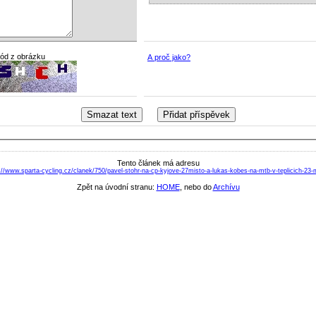
kód z obrázku
A proč jako?
Tento článek má adresu
://www.sparta-cycling.cz/clanek/750/pavel-stohr-na-cp-kyjove-27misto-a-lukas-kobes-na-mtb-v-teplicich-23-
Zpět na úvodní stranu:
HOME
, nebo do
Archívu