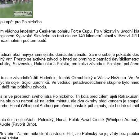
pu opět pro Polnického
tím vládnou letošnímu Českému poháru Force Cupu. Po vítězství v úvodní klas
egionem Kyjovské Slovácko na trati dlouhé 140 kilometrů slavil vítězství Jiří
 s maximálním počtem bodů.
tradiční akcí nejvýznamnějšího domácího seriálu. Sám o sobě je pokaždé dos
lný vítr. Přesto se aktivně závodilo hned od prvního z patnácti devítikilometr
publiky, Slovenska, Rakouska a Polska, pro kolizi závodu s Polským pohárem
a trojice závodníků Jiří Hudeček, Tomáš Okrouhlický a Václav Nežerka. Ve třet
rychle dojeli trojici uprchlíků. Ve vedoucí pětadvacetičlenné skupině bylo hne
áz dalšímu průběhu závodu.
vším ve prospěch svého lídra Polnického. Tři kola před cílem ujeli Rakakušan
 na skupinu narostl až na jednu minutu, ale dva okruhy před koncem je soupeři
artin Hunal (Whirlpool Author) jim přinesl náskok půl minuty, ale hodně sil mě
lo šest nejlepších - Polnický, Hunal, Polák Pawel Cieslik (Whirlpool Author)
Kukrle (Favorit Brno).
25 vteřin. Za ním několikrát nastoupil Hirt, ale Polnický se jej vždy bez pro
sně zdolat.