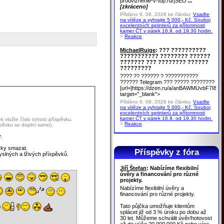
prodvizhenie-v-top.ru/]SEO
...
[zkráceno]
Přidáno 6. 08. 2026 ke článku:
Vsaďte
na vítěze a vyhrajte 5 000,- Kč. Souboj
excelentních sprinterů za přítomnosti
kamer ČT v pátek 16.9. od 19.30 hodin.
>
Reakce
MichaelRuige
: ??? ??????????
??????????? ???????? ??????
??????? ??? ???????? ??????
?????????
???? ?? ?????? ? ???????????
?????? Telegram ??? ????? ????????
[url=]https://dzen.ru/a/anBAWMUvbF7I8u
target="_blank">
Přidáno 6. 08. 2026 ke článku:
Vsaďte
na vítěze a vyhrajte 5 000,- Kč. Souboj
excelentních sprinterů za přítomnosti
kamer ČT v pátek 16.9. od 19.30 hodin.
 vložte číslo tohoto příspěvku.
>
Reakce
spěvku se doplní samo).
.
vky smazat.
Příspěvky z fóra
yslných a lživých příspěvků.
Jiří Štefan
: Nabízíme flexibilní
úvěry a financování pro různé
projekty.
Nabízíme flexibilní úvěry a
financování pro různé projekty.
Tato půjčka umožňuje klientům
splácet již od 3 % úroku po dobu až
30 let. Můžeme schválit úvěr/hotovost