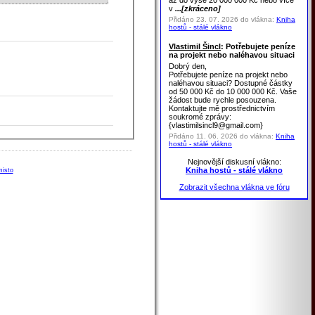
až do výše 20 000 000 Kč nebo více
v
...[zkráceno]
Přidáno 23. 07. 2026 do vlákna:
Kniha
hostů - stálé vlákno
Vlastimil Šincl
: Potřebujete peníze
na projekt nebo naléhavou situaci
Dobrý den,
Potřebujete peníze na projekt nebo
naléhavou situaci? Dostupné částky
od 50 000 Kč do 10 000 000 Kč. Vaše
žádost bude rychle posouzena.
Kontaktujte mě prostřednictvím
soukromé zprávy:
{vlastimilsincl9@gmail.com}
Přidáno 11. 06. 2026 do vlákna:
Kniha
hostů - stálé vlákno
Nejnovější diskusní vlákno:
Kniha hostů - stálé vlákno
misto
Zobrazit všechna vlákna ve fóru