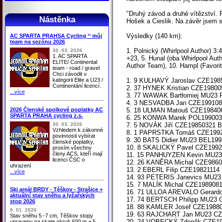
"Druhý závod a druhé vítězství. 
Nástěnka
Hošek a Cieslik. Na závěr jsem si
Výsledky (140 km):
AC SPARTA PRAHSA Cycling ‘‘ můj
team na sezónu 2026
1. Polnický (Whirlpool Author) 3:
30. 03. 2026
1. AC SPARTA
+23, 5. Hunal (oba Whirlpool Auth
ELITE/ Continental
Author Team), 10. Hampl (Favorit
team - road / gravel
Chci závodit v
kategorii Elite a U23 /
1. 9 KULHAVÝ Jaroslav CZE19850
Continentání licencí.
2. 37 HYNEK Kristian CZE1980
...více
3. 77 WAWAK Bartłomiej MU23 P
4. 3 NESVADBA Jan CZE19910804 
2026 Členské spolkové poplatky AC
5. 18 ULMAN Matouš CZE19840
SPARTA PRAHA cycling z.s.
6. 25 KONWA Marek POL199003
30. 03. 2026
7. 5 NOVÁK Jiří CZE19850321 Bet
Vzhledem k zákonné
8. 1 PAPRSTKA Tomáš CZE1992
povinnosti vybírat
9. 30 BATS Didier MU23 BEL1993
členské poplatky,
10. 8 SKALICKÝ Pavel CZE1992
prosím všechny
členy ACS, kteří mají
11. 15 PANHUYZEN Kevin MU23 B
licenci ČSC o
12. 26 KANĚRA Michal CZE98604
uhrazení
13. 2 EBERL Filip CZE1982111
...více
14. 93 PETERIS Janevics MU23 
15. 7 MALÍK Michal CZE19890
Ski areál BRDY - Těškov - Strašice +
16. 71 ULLOA AREVALO GerardoM
aktuální stav sněhu a lyžařských
17. 74 BERTSCH Philipp MU23 
stop 2026
18. 88 KAMLER Josef CZE19880
9. 01. 2026
19. 63 RAJCHART Jan MU23 CZ
Stav sněhu 5 -7 cm, Těškov stopy
20. 24 VOBECKÝ Zdeněk CZE19
upraveny na skate okruh 600 m + 5