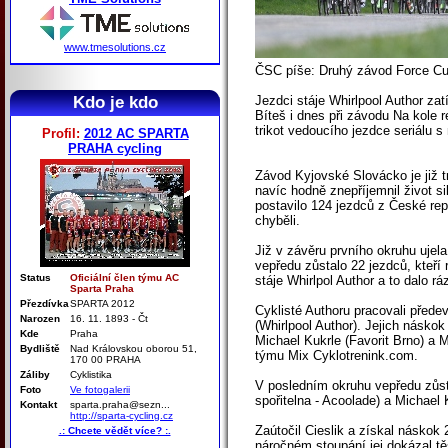
www.tmesolutions.cz
ČSC píše: Druhý závod Force Cu
Kdo je kdo
Jezdci stáje Whirlpool Author za
Bíteš i dnes při závodu Na kole r
trikot vedoucího jezdce seriálu
Profil:
2012 AC SPARTA
PRAHA cycling
Závod Kyjovské Slovácko je již 
navíc hodně znepříjemnil život si
postavilo 124 jezdců z České re
chyběli.
Již v závěru prvního okruhu ujel
vepředu zůstalo 22 jezdců, kteří 
Status
Oficiální člen týmu AC
stáje Whirlpol Author a to dalo r
Sparta Praha
Přezdívka
SPARTA 2012
Cyklisté Authoru pracovali přede
Narozen
16. 11. 1893 - Čt
(Whirlpool Author). Jejich náskok
Kde
Praha
Michael Kukrle (Favorit Brno) a M
Bydliště
Nad Královskou oborou 51,
týmu Mix Cyklotrenink.com.
170 00 PRAHA
Záliby
Cyklistika
V posledním okruhu vepředu zůsta
Foto
Ve fotogalerii
spořitelna - Acoolade) a Michael 
Kontakt
sparta.praha@sezn...
http://sparta-cycling.cz
Zaútočil Cieslik a získal náskok 
.: Chcete vědět více? :.
náročném stoupání jej dokázal tě