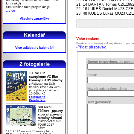
km v okolí
21. 14 BARTÁK Tomáš CZE199201
Ski Strašice take projeto ale je
22. 16 LUKEŠ Daniel MU23 CZE
...více
23. 48 KOBES Lukáš MU23 CZ
Všechny zprávičky
Kalendář
Vaše reakce:
Reakce jsou řazeny od
nejstarších
po
ne
-Přidat příspěvek
Více událostí v kalendáři
Jméno (nepovinné, ale podpis 
Z fotogalerie
1.1. ve 13h
Email:
startujeme VC Eko
komíny a ADS stavby
z Rokycan na Žďár -
tradiční závod do vrchu
Nadpis vaší reakce, téma:
pro cyklisty a běžce o
10 000,- Kč
Fotogalerie
-
Procházení
Text (povinné):
SKI areál
Těškov - úpravy
stop a lyžování
termíny závodů
CHODOVAR SKI
TOUR 2017 -
návrh
11.1.2017 večerní Tříkrálový běh -