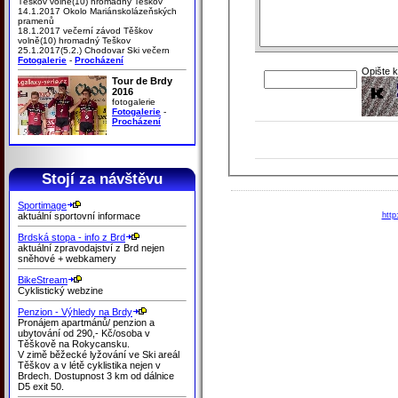
Těškov volně(10) hromadný Teškov
14.1.2017 Okolo Mariánskolázeňských
pramenů
18.1.2017 večerní závod Těškov
volně(10) hromadný Teškov
25.1.2017(5.2.) Chodovar Ski večern
Fotogalerie
-
Procházení
Opište 
Tour de Brdy
2016
fotogalerie
Fotogalerie
-
Procházení
Stojí za návštěvu
Sportimage
aktuální sportovní informace
http
Brdská stopa - info z Brd
aktuální zpravodajství z Brd nejen
sněhové + webkamery
BikeStream
Cyklistický webzine
Penzion - Výhledy na Brdy
Pronájem apartmánů/ penzion a
ubytování od 290,- Kč/osoba v
Těškově na Rokycansku.
V zimě běžecké lyžování ve Ski areál
Těškov a v létě cyklistika nejen v
Brdech. Dostupnost 3 km od dálnice
D5 exit 50.