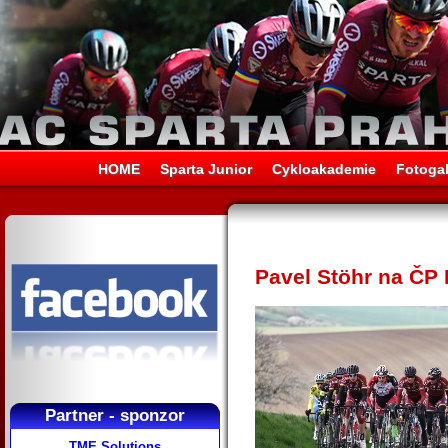
HOME
Sparta Junior
Cykloakademie
Fotogal
Pavel Stöhr na ČP 
Partner - sponzor
TME Solutions