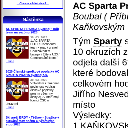
AC Sparta P
.: Chcete vědět více? :.
Boubal ( Příb
Nástěnka
Kaňkovským d
AC SPARTA PRAHSA Cycling ‘‘ můj
team na sezónu 2026
30. 03. 2026
Tým
Sparty
s
1. AC SPARTA
ELITE/ Continental
team - road / gravel
10 okruzích z
Chci závodit v
kategorii Elite a U23 /
Continentání licencí.
odjela další 
...více
které bodova
2026 Členské spolkové poplatky AC
SPARTA PRAHA cycling z.s.
30. 03. 2026
celkovém hod
Vzhledem k zákonné
povinnosti vybírat
členské poplatky,
Jiřího Nesve
prosím všechny
členy ACS, kteří mají
licenci ČSC o
místo
uhrazení
...více
Výsledky:
Ski areál BRDY - Těškov - Strašice +
aktuální stav sněhu a lyžařských
1 KAŇKOVSK
stop 2026