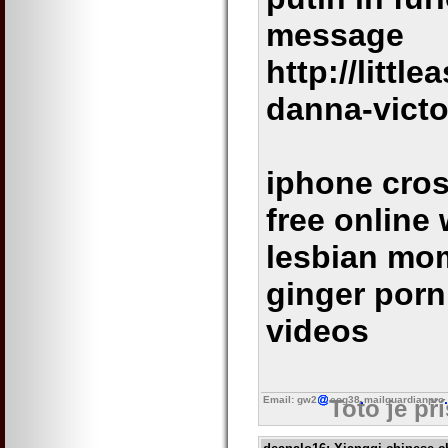
message
http://litt
danna-victo
iphone cro
free online
lesbian mo
ginger porn
videos
Email: gw2
eog38
mailguardianpro
Toto je př