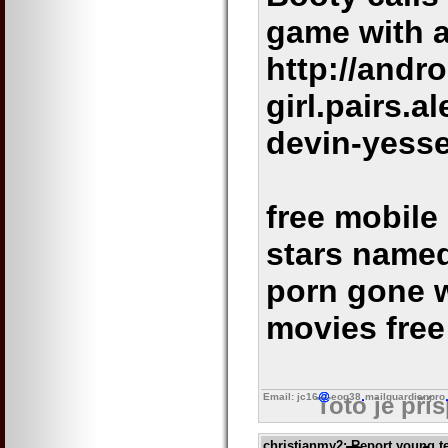
game with a
http://andr
girl.pairs.
devin-yess
free mobile
stars named
porn gone w
movies free
Email: jc16
eog38
mailguardianpro
Toto je pří
christianmy2
: Report young t