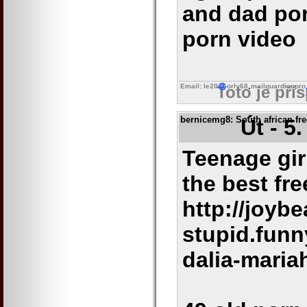
and dad por
porn video
Email: le20
orly68
mailguardianpro
Toto je pří
bernicemg8
: South african fr
Út - 5
Teenage gir
the best fr
http://joybe
stupid.fun
dalia-maria