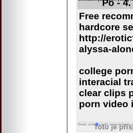
Po - 4
Free recom
hardcore s
http://erot
alyssa-alon
college por
interacial 
clear clips 
porn video i
Email: uc11
pnw67
mailcatchzone
Toto je pří