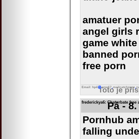
amatuer porn
angel girls 
game white
banned por
free porn
Email: hp4
pnw67
mailcatchzone
r
Toto je pří
frederickya6
: Chaturbate free
Pá - 8
Pornhub amo
falling unde