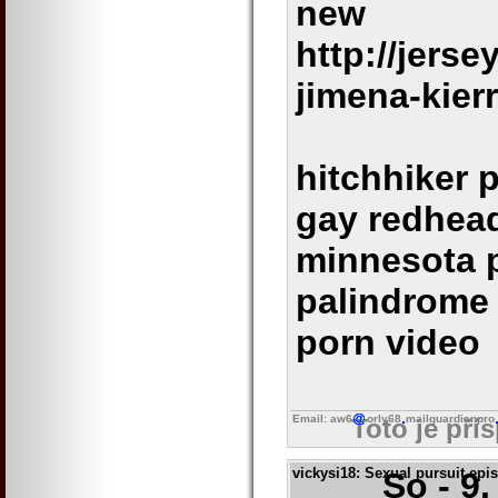
new
http://jerse
jimena-kier
hitchhiker 
gay redhead
minnesota p
palindrome 
porn video
Email: aw6
orly68
mailguardianpro
Toto je pří
vickysi18
: Sexual pursuit epi
So - 9