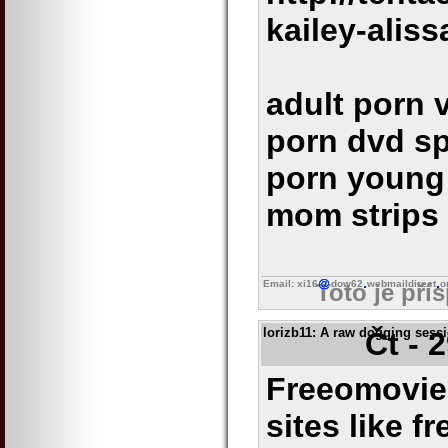
kailey-aliss
adult porn 
porn dvd sp
porn young
mom strips 
Email: xi16
dow62
webmaildirect
o
Toto je pří
lorizb11
: A raw dogging sess
Čt - 
Freeomovie 
sites like f