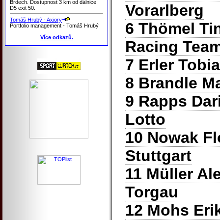
Brdech. Dostupnost 3 km od dálnice
Vorarlberg
D5 exit 50.
Tomáš Hrubý - Axiory
6 Thömel Ti
Portfolio management - Tomáš Hrubý
Více odkazů.
Racing Tea
7 Erler Tob
8 Brandle Ma
9 Rapps Dar
Lotto
10 Nowak Fl
Stuttgart
11 Müller A
Torgau
12 Mohs Eri