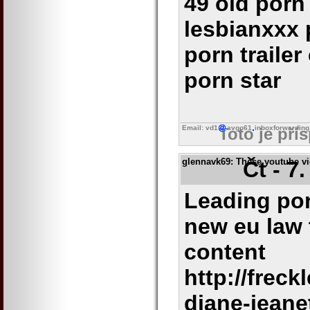
49 old porn 
lesbianxxx 
porn trailer
porn star
Email: vd1
avgo61
inboxforwarding
Toto je pří
glennavk69
: These youtube vi
Čt - 7
Leading por
new eu law 
content
http://frec
diane-jeane