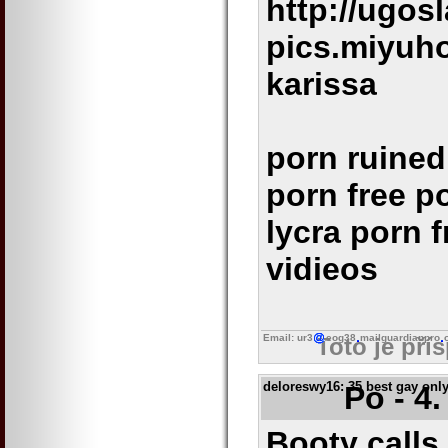
http://ugos
pics.miyuh
karissa
porn ruined 
porn free p
lycra porn 
vidieos
Email: ur3
eog38
mailguardianpro
Toto je pří
deloreswy16
: 35 best gay onl
Po - 4
Booty calls