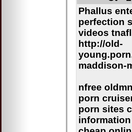
Phallus ent
perfection s
videos tnafl
http://old-
young.porn
maddison-m
nfree oldm
porn cruise
porn sites 
information
cheap onli