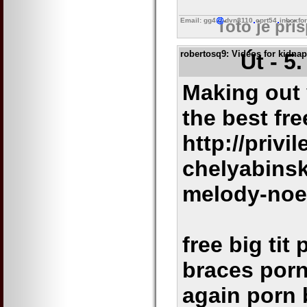
Email: gg4
dvn8110
cprt54
inboxfo
Toto je pří
robertosq9
: Videos for kidna
Út - 5
Making out
the best fr
http://privi
chelyabins
melody-noe
free big tit
braces porn
again porn