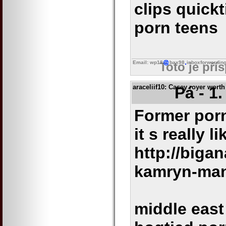
clips quick
porn teens
Email: wp18
bax98
inboxforwardin
Toto je pří
araceliif10
: Casey royer worth
Pá - 1
Former porn
it s really l
http://biga
kamryn-ma
middle east