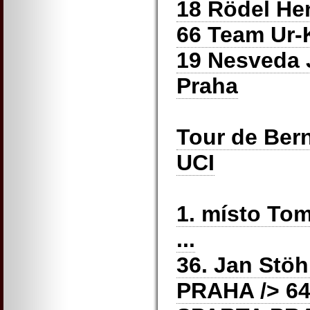
18 Rödel He
66 Team Ur-K
19 Nesveda 
Praha
Tour de Bern
UCI
1. místo To
...
36. Jan Stö
PRAHA
/> 64