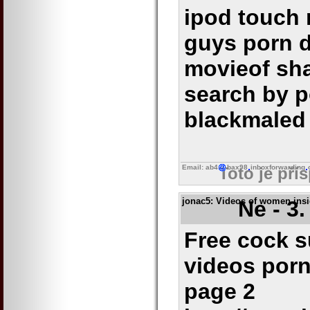
ipod touch 
guys porn 
movieof sha
search by p
blackmaled 
Email: ab4
bax98
inboxforwarding
Toto je pří
jonac5
: Videos of women insi
Ne - 3
Free cock s
videos porn
page 2