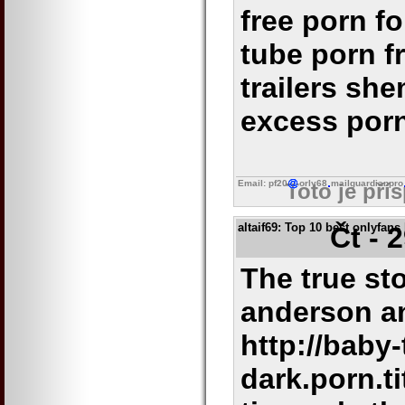
free porn fo
tube porn f
trailers sh
excess por
Email: pf20
orly68
mailguardianpro
Toto je pří
altaif69
: Top 10 best onlyfans 
Čt - 
The true st
anderson a
http://baby-
dark.porn.t