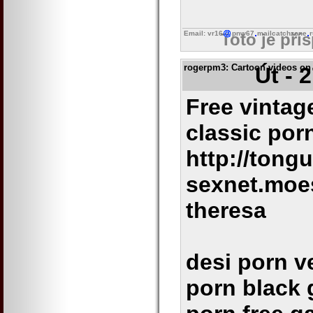
Email: vr16
pnw67
mailcatchzone
Toto je pří
rogerpm3
: Cartoon videos on
Út - 
Free vintag
classic po
http://tongu
sexnet.moes
theresa
desi porn v
porn black 