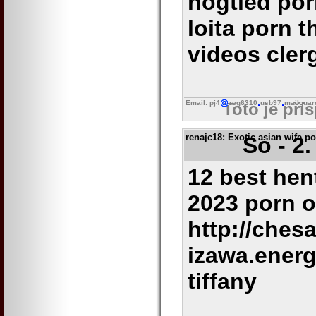
hogtied por
loita porn 
videos cler
Email: pj4
reg6310
usb97
mailguar
Toto je pří
renajc18
: Exotic asian wife p
So - 2
12 best hen
2023 porn o
http://ches
izawa.energ
tiffany