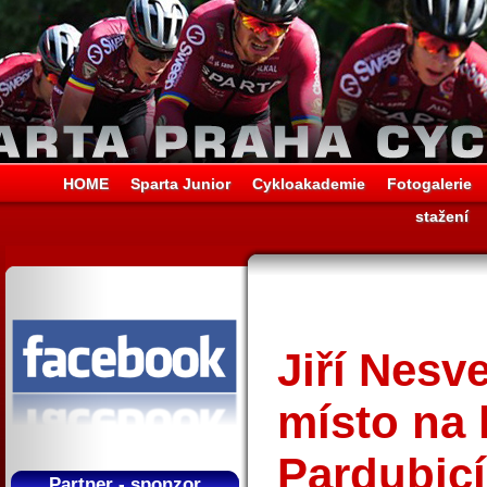
HOME
Sparta Junior
Cykloakademie
Fotogalerie
stažení
Jiří Nesv
místo na k
Pardubic
Partner - sponzor