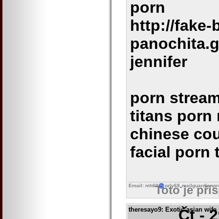
porn
http://fake-
panochita.g
jennifer
porn stream
titans porn
chinese cou
facial porn
Email: mh60
orly68
mailguardianpr
Toto je pří
theresayo9
: Exotic asian wife
Čt - 