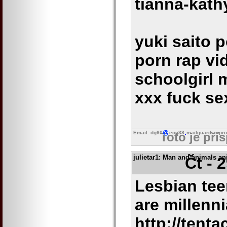
tianna-kath
yuki saito p
porn rap vi
schoolgirl 
xxx fuck se
Email: dg60
eog38
mailguardianpro
Toto je pří
julietar1
: Man and animals an
Čt - 
Lesbian te
are millenni
http://tent