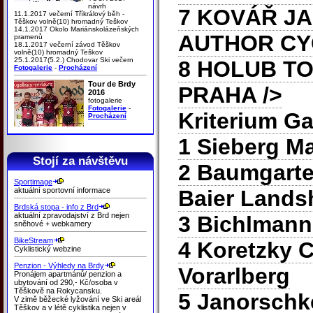
návrh
7 KOVÁŘ J
11.1.2017 večerní Tříkrálový běh -
Těškov volně(10) hromadný Teškov
14.1.2017 Okolo Mariánskolázeňských
AUTHOR CY
pramenů
18.1.2017 večerní závod Těškov
volně(10) hromadný Teškov
25.1.2017(5.2.) Chodovar Ski večern
8 HOLUB T
Fotogalerie
-
Procházení
Tour de Brdy
PRAHA
/>
2016
fotogalerie
Fotogalerie
-
Kriterium G
Procházení
1 Sieberg Ma
Stojí za návštěvu
2 Baumgart
Sportimage
aktuální sportovní informace
Baier Lands
Brdská stopa - info z Brd
aktuální zpravodajství z Brd nejen
3 Bichlmann
sněhové + webkamery
BikeStream
4 Koretzky 
Cyklistický webzine
Penzion - Výhledy na Brdy
Vorarlberg
Pronájem apartmánů/ penzion a
ubytování od 290,- Kč/osoba v
Těškově na Rokycansku.
5 Janorschk
V zimě běžecké lyžování ve Ski areál
Těškov a v létě cyklistika nejen v