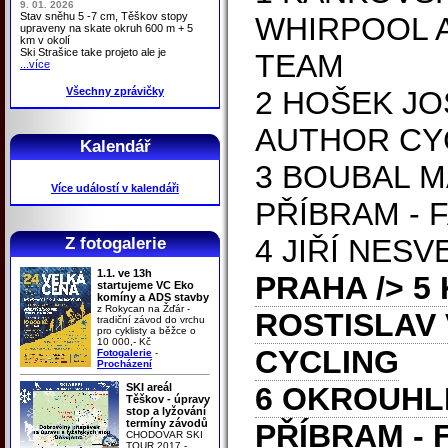
9. 01. 2026
Stav sněhu 5 -7 cm, Těškov stopy
WHIRPOOL 
upraveny na skate okruh 600 m + 5
km v okolí
Ski Strašice take projeto ale je
TEAM
...více
Všechny zprávičky
2 HOŠEK J
AUTHOR CY
Kalendář
3 BOUBAL M
Více událostí v kalendáři
PŘÍBRAM - 
4 JIŘÍ NES
Z fotogalerie
1.1. ve 13h
PRAHA
/> 5
startujeme VC Eko
komíny a ADS stavby
z Rokycan na Žďár -
ROSTISLAV
tradiční závod do vrchu
pro cyklisty a běžce o
10 000,- Kč
CYCLING
Fotogalerie
-
Procházení
SKI areál
6 OKROUHL
Těškov - úpravy
stop a lyžování
termíny závodů
PŘÍBRAM -
CHODOVAR SKI
TOUR 2017 -