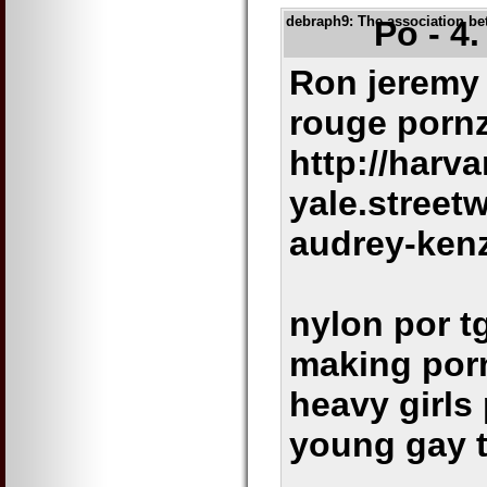
debraph9
: The association b
Po - 4
Ron jeremy
rouge pornz
http://harv
yale.stree
audrey-ken
nylon por t
making porn 
heavy girls 
young gay 