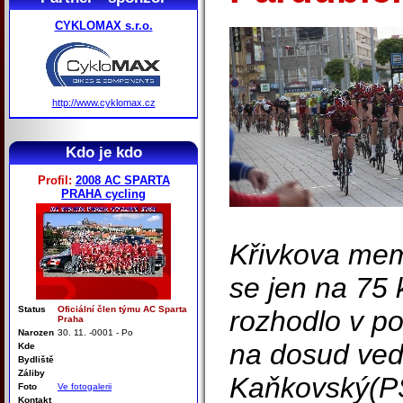
CYKLOMAX s.r.o.
http://www.cyklomax.cz
Kdo je kdo
Profil:
2008 AC SPARTA
PRAHA cycling
Křivkova mem
se jen na 75 
Status
Oficiální člen týmu AC Sparta
rozhodlo v po
Praha
Narozen
30. 11. -0001 - Po
na dosud vedo
Kde
Bydliště
Záliby
Kaňkovský(PS
Foto
Ve fotogalerii
Kontakt