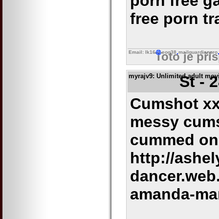
porn free g
free porn tr
Email: lk16
eog38
mailguardianpro
Toto je pří
myrajv9
: Unlimited adult mov
St - 
Cumshot xx
messy cums
cummed on
http://ashe
dancer.web
amanda-mar