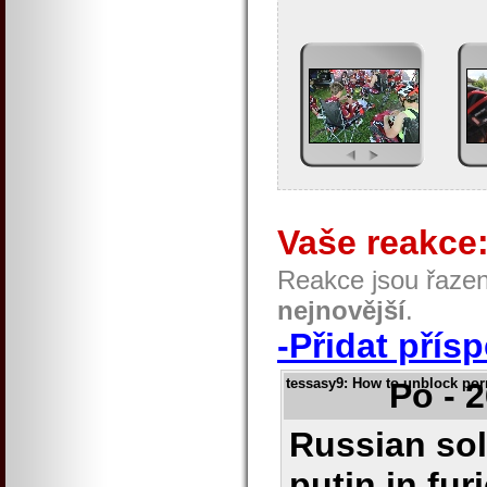
Vaše reakce
Reakce jsou řaze
nejnovější
.
-Přidat přís
tessasy9
: How to unblock porn
Po - 
Russian sol
putin in fur