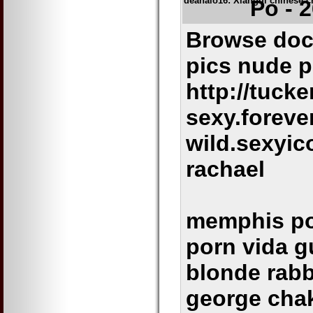
deanalo16
: Xiangqi chinese c
Po - 
Browse doc7
pics nude 
http://tucke
sexy.forever
wild.sexyic
rachael
memphis por
porn vida g
blonde rabb
george chak