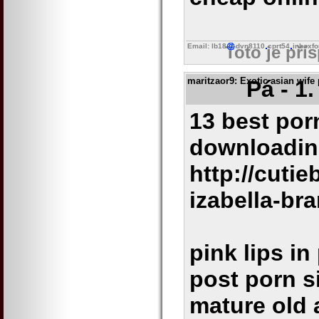
Email: lb18
dvn8110
cprt54
inboxfo
Toto je pří
maritzaor9
: Exotic asian wife
Pá - 1
13 best porn
downloading
http://cuti
izabella-bra
pink lips in
post porn s
mature old