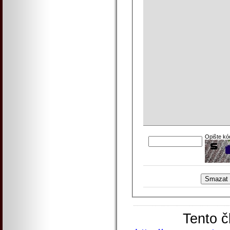
Opište kó
Tento č