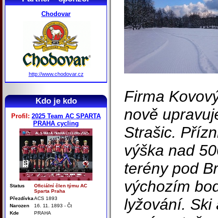
Chodovar
http://www.chodovar.cz
Firma Kovový
Kdo je kdo
nově upravuje
Profil:
2025 Team AC SPARTA
PRAHA cycling
Strašic. Pří
výška nad 50
terény pod B
výchozím bo
Status
Oficiální člen týmu AC
Sparta Praha
Přezdívka
ACS 1893
lyžování. Ski
Narozen
16. 11. 1893 - Čt
Kde
PRAHA