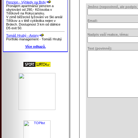
Penzion - Výhledy na Brdy
Pronájem apartmánů/ penzion a
Jméno (nepovinné, ale podpis j
ubytování od 290,- Kč/osoba v
Těškově na Rokycansku.
V zimě běžecké lyžování ve Ski areál
Těškov a v létě cyklistika nejen v
Email:
Brdech. Dostupnost 3 km od dálnice
D5 exit 50.
Nadpis vaší reakce, téma:
Tomáš Hrubý - Axiory
Portfolio management - Tomáš Hrubý
Více odkazů.
Text (povinné):