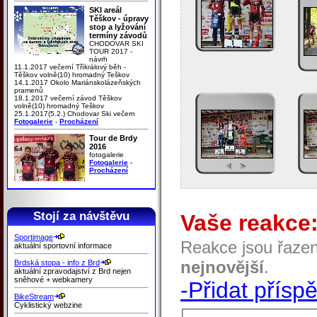
SKI areál
Těškov - úpravy
stop a lyžování
termíny závodů
CHODOVAR SKI
TOUR 2017 -
návrh
11.1.2017 večerní Tříkrálový běh -
Těškov volně(10) hromadný Teškov
14.1.2017 Okolo Mariánskolázeňských
pramenů
18.1.2017 večerní závod Těškov
volně(10) hromadný Teškov
25.1.2017(5.2.) Chodovar Ski večern
Fotogalerie
-
Procházení
Tour de Brdy
2016
fotogalerie
Fotogalerie
-
Procházení
Stojí za návštěvu
Vaše reakce
Sportimage
Reakce jsou řaze
aktuální sportovní informace
nejnovější
.
Brdská stopa - info z Brd
aktuální zpravodajství z Brd nejen
sněhové + webkamery
-Přidat přísp
BikeStream
Cyklistický webzine