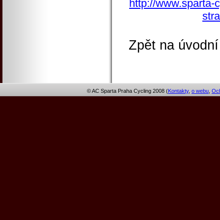
http://www.sparta-c
str
Zpět na úvodní
© AC Sparta Praha Cycling 2008 (
Kontakty
,
o webu
,
Och