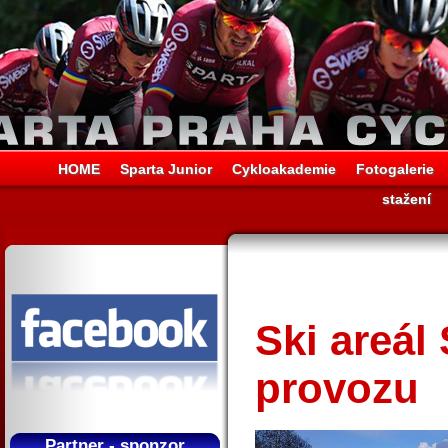
HOME
Sparta Junior
Cykloakademie
Fotogalerie
stažení
Ski areál 
provozu
Partner - sponzor