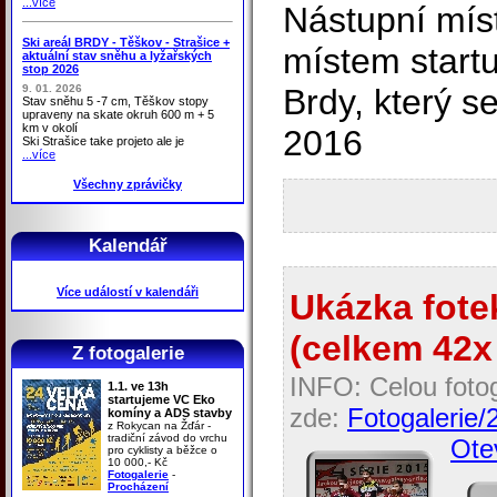
...více
Nástupní míst
Ski areál BRDY - Těškov - Strašice +
místem start
aktuální stav sněhu a lyžařských
stop 2026
9. 01. 2026
Brdy, který se
Stav sněhu 5 -7 cm, Těškov stopy
upraveny na skate okruh 600 m + 5
km v okolí
2016
Ski Strašice take projeto ale je
...více
Všechny zprávičky
Kalendář
Více událostí v kalendáři
Ukázka fotek
(celkem 42x 
Z fotogalerie
INFO: Celou fotog
1.1. ve 13h
startujeme VC Eko
zde:
Fotogalerie/
komíny a ADS stavby
z Rokycan na Žďár -
tradiční závod do vrchu
Otev
pro cyklisty a běžce o
10 000,- Kč
Fotogalerie
-
Procházení