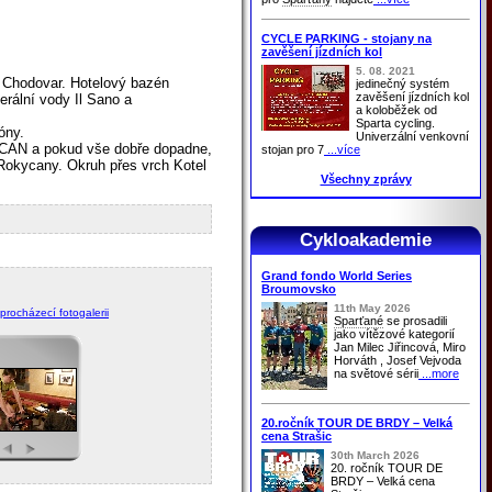
CYCLE PARKING - stojany na
zavěšení jízdních kol
5. 08. 2021
zí Chodovar. Hotelový bazén
jedinečný systém
zavěšení jízdních kol
erální vody Il Sano a
a koloběžek od
Sparta cycling.
óny.
Univerzální venkovní
KYCAN a pokud vše dobře dopadne,
stojan pro 7
...více
 Rokycany. Okruh přes vrch Kotel
Všechny zprávy
Cykloakademie
Grand fondo World Series
Broumovsko
11th May 2026
 procházecí fotogalerii
Sparťané
se prosadili
jako vítězové kategorií
Jan Milec Jiřincová, Miro
Horváth , Josef Vejvoda
na světové sérii
...more
20.ročník TOUR DE BRDY – Velká
cena Strašic
30th March 2026
20. ročník TOUR DE
BRDY – Velká cena