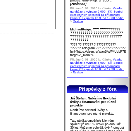
prodvizhenie-v-top.ru/]SEO
...
[zkráceno]
Přidáno 6. 08. 2026 ke článku:
Vsaďte
na vítěze a vyhrajte 5 000,- Kč. Souboj
excelentních sprinterů za přítomnosti
kamer ČT v pátek 16.9. od 19.30 hodin.
>
Reakce
MichaelRuige
: ??? ??????????
??????????? ???????? ??????
??????? ??? ???????? ??????
?????????
???? ?? ?????? ? ???????????
?????? Telegram ??? ????? ????????
[url=]https://dzen.ru/a/anBAWMUvbF7I8u
target="_blank">
Přidáno 6. 08. 2026 ke článku:
Vsaďte
na vítěze a vyhrajte 5 000,- Kč. Souboj
excelentních sprinterů za přítomnosti
kamer ČT v pátek 16.9. od 19.30 hodin.
>
Reakce
Příspěvky z fóra
Jiří Štefan
: Nabízíme flexibilní
úvěry a financování pro různé
projekty.
Nabízíme flexibilní úvěry a
financování pro různé projekty.
Tato půjčka umožňuje klientům
splácet již od 3 % úroku po dobu až
30 let. Můžeme schválit úvěr/hotovost