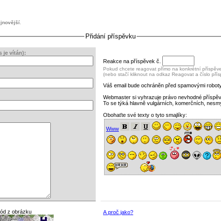
jnovější
.
Přidání příspěvku
je vítán):
Reakce na příspěvek č.
Pokud chcete reagovat přímo na konkrétní příspěvek
(nebo stačí kliknout na odkaz Reagovat a číslo pří
Váš email bude ochráněn před spamovými roboty
Webmaster si vyhrazuje právo nevhodné příspě
To se týká hlavně vulgárních, komerčních, nesm
Obohaťte své texty o tyto smajlíky:
Www
kód z obrázku
A proč jako?