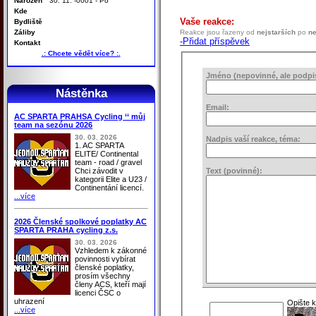
Narozen
30. 11. -0001 - Po
Kde
Vaše reakce:
Bydliště
Záliby
Reakce jsou řazeny od
nejstarších
po
ne
-Přidat příspěvek
Kontakt
.: Chcete vědět více? :.
Jméno (nepovinné, ale podpis 
Nástěnka
Email:
AC SPARTA PRAHSA Cycling ‘‘ můj
team na sezónu 2026
30. 03. 2026
Nadpis vaší reakce, téma:
1. AC SPARTA
ELITE/ Continental
team - road / gravel
Chci závodit v
Text (povinné):
kategorii Elite a U23 /
Continentání licencí.
...více
2026 Členské spolkové poplatky AC
SPARTA PRAHA cycling z.s.
30. 03. 2026
Vzhledem k zákonné
povinnosti vybírat
členské poplatky,
prosím všechny
členy ACS, kteří mají
licenci ČSC o
uhrazení
Opište 
...více