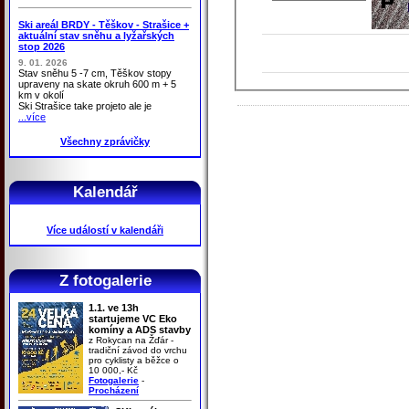
Ski areál BRDY - Těškov - Strašice +
aktuální stav sněhu a lyžařských
stop 2026
9. 01. 2026
Stav sněhu 5 -7 cm, Těškov stopy
upraveny na skate okruh 600 m + 5
km v okolí
Ski Strašice take projeto ale je
...více
Všechny zprávičky
Kalendář
Více událostí v kalendáři
Z fotogalerie
1.1. ve 13h
startujeme VC Eko
komíny a ADS stavby
z Rokycan na Žďár -
tradiční závod do vrchu
pro cyklisty a běžce o
10 000,- Kč
Fotogalerie
-
Procházení