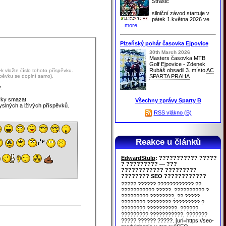
Strašic
silniční závod startuje v
pátek 1.května 2026 ve
...more
Plzeňský pohár časovka Ejpovice
30th March 2026
Masters časovka MTB
Golf Ejpovice - Zdenek
Rubáš obsadil 3. místo
AC
 vložte číslo tohoto příspěvku.
spěvku se doplní samo).
SPARTA PRAHA
.
vky smazat.
Všechny zprávy Sparty B
yslných a lživých příspěvků.
RSS vlákno (B)
Reakce u článků
EdwardStulp
: ??????????? ?????
? ????????? — ???
???????????? ?????????
???????? SEO ????????????
????? ?????? ???????????? ??
??????????? ?????. ?????????? ?
????????? ????????, ?? ?????
???????? ???????? ????????? ?
???????? ??????????. ??????
????????? ???????????, ???????
????? ?????? ?????. [url=https://seo-