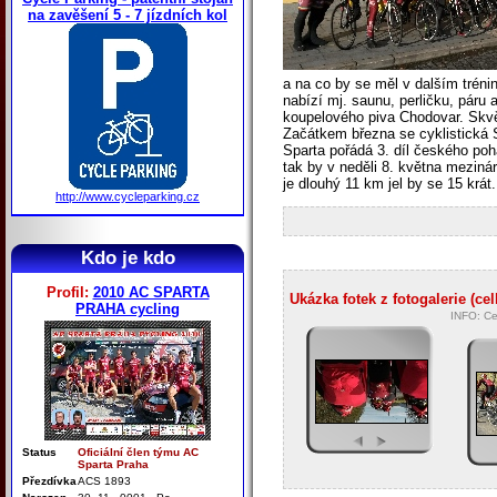
na zavěšení 5 - 7 jízdních kol
a na co by se měl v dalším tréni
nabízí mj. saunu, perličku, páru 
koupelového piva Chodovar. Skvě
Začátkem března se cyklistická
Sparta pořádá 3. díl českého po
tak by v neděli 8. května meziná
je dlouhý 11 km jel by se 15 krá
http://www.cycleparking.cz
Kdo je kdo
Profil:
2010 AC SPARTA
Ukázka fotek z fotogalerie (ce
PRAHA cycling
INFO: Ce
Status
Oficiální člen týmu AC
Sparta Praha
Přezdívka
ACS 1893