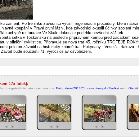
nku zaměřit. Po tréninku závodníci využili regenerační procedury, které nabí
a hlavně koupání v Pravé pivní lázni, kde závodníci okusili účinky spojení min
lá kuchyně restaurace Ve Skále dokonale podtrhla nevšední zážitek.
 Sparta setká v Toskánsku na poslední přípravném kempu před začátkem sez
háru v silniční cyklistice. Připravuje se nová trať 45. ročníku TROFEJE RO
rodní peloton závodil na historicky známé trati Rokycany - Veselá - Raková -
t. Závod bude součástí 71. výročí oslav osvobození.
lkem 17x fotek):
lou fotogalerii k tématu naleznete zde:
Fotogalerie/2016/Chodovar-kemp-U-Sladka/
nebo
Otevřít