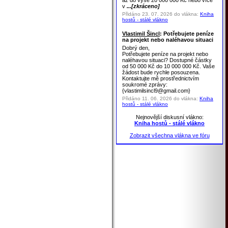
až do výše 20 000 000 Kč nebo více
v
...[zkráceno]
Přidáno 23. 07. 2026 do vlákna:
Kniha
hostů - stálé vlákno
Vlastimil Šincl
: Potřebujete peníze
na projekt nebo naléhavou situaci
Dobrý den,
Potřebujete peníze na projekt nebo
naléhavou situaci? Dostupné částky
od 50 000 Kč do 10 000 000 Kč. Vaše
žádost bude rychle posouzena.
Kontaktujte mě prostřednictvím
soukromé zprávy:
{vlastimilsincl9@gmail.com}
Přidáno 11. 06. 2026 do vlákna:
Kniha
hostů - stálé vlákno
Nejnovější diskusní vlákno:
Kniha hostů - stálé vlákno
Zobrazit všechna vlákna ve fóru