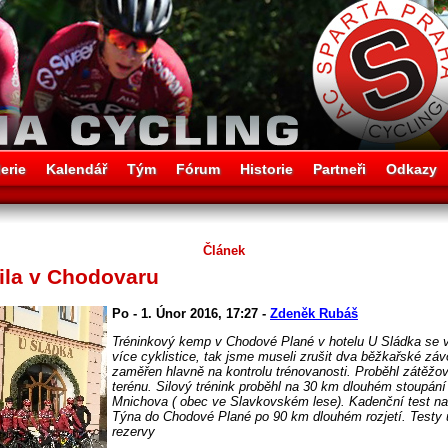
erie
Kalendář
Tým
Fórum
Historie
Partneři
Odkazy
Článek
ila v Chodovaru
Po - 1. Únor 2016, 17:27 -
Zdeněk Rubáš
Tréninkový kemp v Chodové Plané v hotelu U Sládka se vy
více cyklistice, tak jsme museli zrušit dva běžkařské zá
zaměřen hlavně na kontrolu trénovanosti. Proběhl zátěžov
terénu. Silový trénink proběhl na 30 km dlouhém stoupán
Mnichova ( obec ve Slavkovském lese). Kadenční test na
Týna do Chodové Plané po 90 km dlouhém rozjetí. Testy 
rezervy