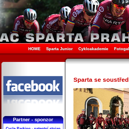
HOME
Sparta Junior
Cykloakademie
Fotogal
Sparta se soustřed
Partner - sponzor
Cycle Parking - patentní stojan