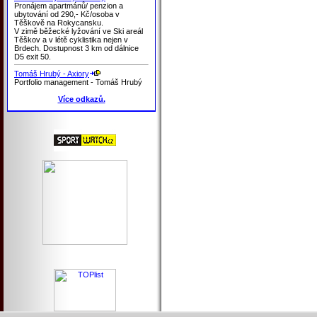
Pronájem apartmánů/ penzion a
ubytování od 290,- Kč/osoba v
Těškově na Rokycansku.
V zimě běžecké lyžování ve Ski areál
Těškov a v létě cyklistika nejen v
Brdech. Dostupnost 3 km od dálnice
D5 exit 50.
Tomáš Hrubý - Axiory
Portfolio management - Tomáš Hrubý
Více odkazů.