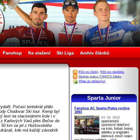
Fanshop
Ke stažení
Ski Liga
Archiv článků
RSS pro články
,
RSS pro nástěnku
Sledujte reakce TOHOTO článku
Přidat do oblíbených
Sparta Junior
dařil. Počasí tentokrát přálo
Fanshop AC Sparta Praha cycling
vody Chodovar Ski tour. Kemp byl
1893
ý test na stacionárním kole i v
24. 06. 2022
í z Karlových Varů přes Bečov do
sparťanské
sportovní oblečení
 50 km se jel z Horšovského
na kolo, fotbal, hokej,
ukázali, kde má každý závodník
atletiku a originální
dárkové zboží nejen
pro
Sparťany
najdete
...více