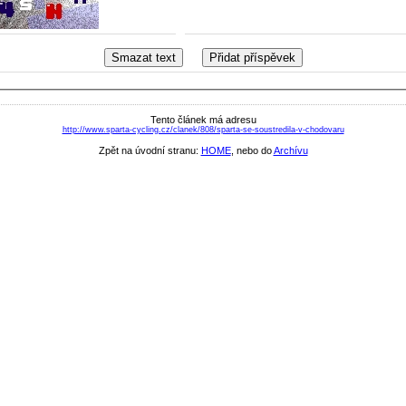
Tento článek má adresu
http://www.sparta-cycling.cz/clanek/808/sparta-se-soustredila-v-chodovaru
Zpět na úvodní stranu:
HOME
, nebo do
Archívu