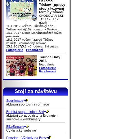
SKI areál
Těškov - úpravy
stop a lyžování
termíny závodů
CHODOVAR SKI
TOUR 2017 -
návrh
11.1.2017 večerní Tříkrálový běh -
Těškov volně(10) hromadný Teškov
14.1.2017 Okolo Mariánskolázeňských
pramenů
18.1.2017 večerní závod Těškov
volně(10) hromadný Teškov
25.1.2017(5.2.) Chodovar Ski večern
Fotogalerie
-
Procházení
Tour de Brdy
2016
fotogalerie
Fotogalerie
-
Procházení
Stojí za návštěvu
Sportimage
aktuální sportovní informace
Brdská stopa - info z Brd
aktuální zpravodajství z Brd nejen
sněhové + webkamery
BikeStream
Cyklistický webzine
Penzion - Výhledy na Brdy