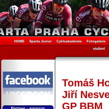
HOME
Sparta Junior
Cykloakademie
Fotogalerie
stažení
Tomáš Ho
Jiří Nesv
GP BBM
Partner - sponzor