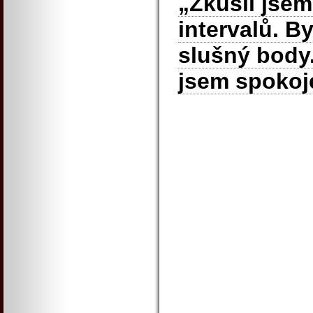
„Zkusil jsem
intervalů. B
slušný body
jsem spokoj