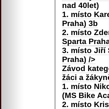
nad 40let)
1. místo Kar
Praha) 3b
2. místo Zd
Sparta Praha
3. místo Jiří
Praha)
/>
Závod katego
žáci a žákyn
1. místo Nik
(MS Bike Ac
2. místo Kri