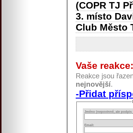
(COPR TJ Př
3. místo Dav
Club Město 
Vaše reakce
Reakce jsou řaze
nejnovější
.
-Přidat přís
Jméno (nepovinné, ale podpis j
Email: