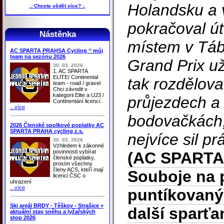
Holandsku a
.: Chcete vědět více? :.
pokračoval ú
Nástěnka
místem v Tábo
AC SPARTA PRAHSA Cycling ‘‘ můj
team na sezónu 2026
Grand Prix už
30. 03. 2026
1. AC SPARTA
ELITE/ Continental
tak rozděloval
team - road / gravel
Chci závodit v
kategorii Elite a U23 /
průjezdech a
Continentání licencí.
...více
bodovačkách,
2026 Členské spolkové poplatky AC
SPARTA PRAHA cycling z.s.
nejvíce sil p
30. 03. 2026
Vzhledem k zákonné
povinnosti vybírat
(AC SPARTA
členské poplatky,
prosím všechny
členy ACS, kteří mají
Souboje na 
licenci ČSC o
uhrazení
...více
puntíkovaný 
Ski areál BRDY - Těškov - Strašice +
další
sparťa
aktuální stav sněhu a lyžařských
stop 2026