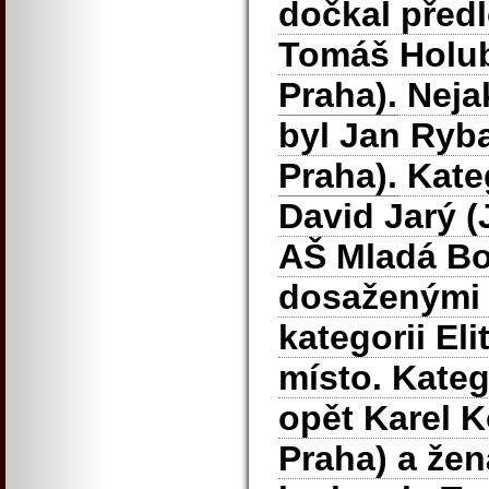
dočkal předl
Tomáš Holu
Praha).
Neja
byl Jan Ryb
Praha).
Kateg
David Jarý 
AŠ Mladá Bol
dosaženými 
kategorii Eli
místo. Kateg
opět Karel K
Praha) a žen