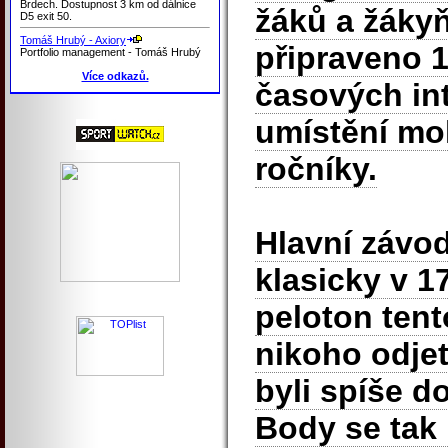
Brdech. Dostupnost 3 km od dálnice
žáků a žákyň
D5 exit 50.
Tomáš Hrubý - Axiory
připraveno 1
Portfolio management - Tomáš Hrubý
Více odkazů.
časových int
umístění moh
ročníky.
Hlavní závod
klasicky v 1
peloton tent
nikoho odjet
byli spíše do
Body se tak 