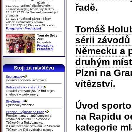
návrh
řadě.
11.1.2017 večerní Tříkrálový běh -
Těškov volně(10) hromadný Teškov
14.1.2017 Okolo Mariánskolázeňských
pramenů
18.1.2017 večerní závod Těškov
volně(10) hromadný Teškov
25.1.2017(5.2.) Chodovar Ski večern
Tomáš Holub
Fotogalerie
-
Procházení
Tour de Brdy
sérii závodů
2016
fotogalerie
Fotogalerie
-
Německu a p
Procházení
druhým míst
Stojí za návštěvu
Plzni na Gra
Sportimage
aktuální sportovní informace
vítězství.
Brdská stopa - info z Brd
aktuální zpravodajství z Brd nejen
sněhové + webkamery
BikeStream
Úvod sporto
Cyklistický webzine
Penzion - Výhledy na Brdy
na Rapidu od
Pronájem apartmánů/ penzion a
ubytování od 290,- Kč/osoba v
Těškově na Rokycansku.
kategorie ml
V zimě běžecké lyžování ve Ski areál
Těškov a v létě cyklistika nejen v