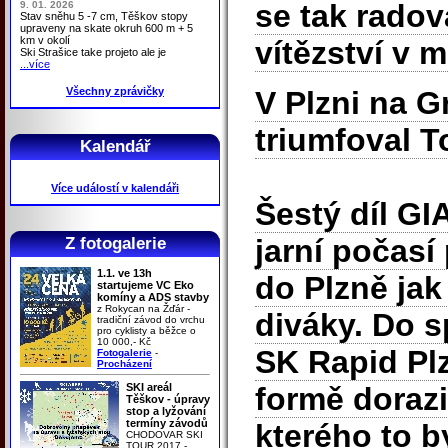
se tak rado
9. 01. 2026
Stav sněhu 5 -7 cm, Těškov stopy
upraveny na skate okruh 600 m + 5
km v okolí
vítězství v 
Ski Strašice take projeto ale je
...více
Všechny zprávičky
V Plzni na G
triumfoval 
Kalendář
Více událostí v kalendáři
Šestý díl GI
jarní počasí 
Z fotogalerie
1.1. ve 13h
do Plzně jak
startujeme VC Eko
komíny a ADS stavby
z Rokycan na Žďár -
diváky. Do s
tradiční závod do vrchu
pro cyklisty a běžce o
10 000,- Kč
SK Rapid Pl
Fotogalerie
-
Procházení
SKI areál
formě doraz
Těškov - úpravy
stop a lyžování
termíny závodů
kterého to b
CHODOVAR SKI
TOUR 2017 -