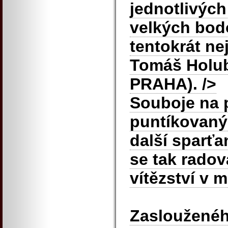
jednotlivých
velkých bod
tentokrát nej
Tomáš Holu
PRAHA).
/>
Souboje na 
puntíkovaný 
další
sparťa
se tak rado
vítězství v 
Zaslouženého