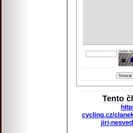
Opište kó
Tento č
htt
cycling.cz/clane
jiri-nesve