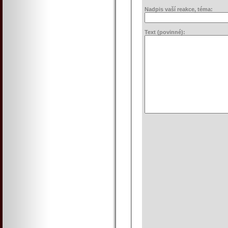
Nadpis vaší reakce, téma:
Text (povinné):