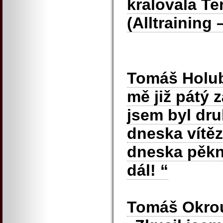
kralovala T
(Alltraining 
Tomáš Holub 
mě již pátý 
jsem byl dru
dneska vítěz
dneska pěkn
dál! “
Tomáš Okrouh