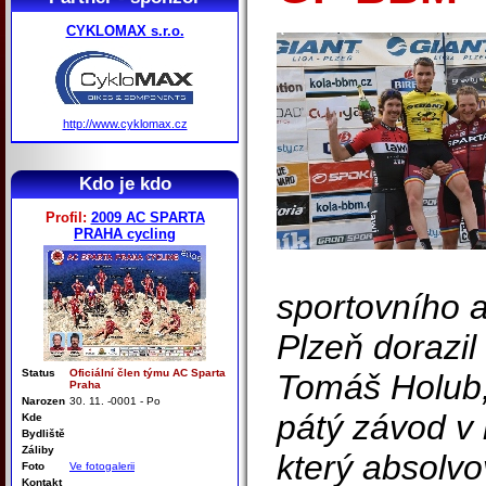
CYKLOMAX s.r.o.
http://www.cyklomax.cz
Kdo je kdo
Profil:
2009 AC SPARTA
PRAHA cycling
sportovního 
Plzeň dorazil
Status
Oficiální člen týmu AC Sparta
Tomáš Holub, 
Praha
Narozen
30. 11. -0001 - Po
pátý závod v
Kde
Bydliště
Záliby
který absolvo
Foto
Ve fotogalerii
Kontakt