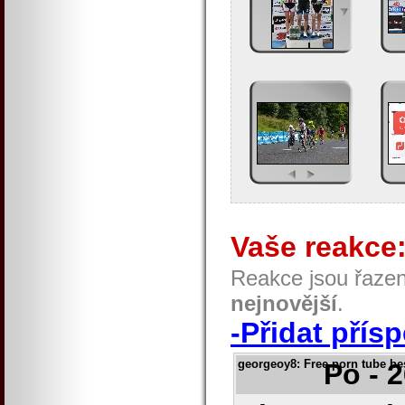
Vaše reakce
Reakce jsou řaze
nejnovější
.
-Přidat přís
georgeoy8
: Free porn tube b
Po - 