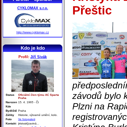
Přeštic
CYKLOMAX s.r.o.
http://www.cyklomax.cz
Kdo je kdo
Profil:
Jiří Sivák
předposlední
závodů bylo k
Status
Oficiální člen týmu AC Sparta
Praha
Narozen
15. 4. 1965 - Čt
Plzni na Rapi
Kde
Bydliště
Praha
registrovanýc
Záliby
Historie, výtvarné umění, kolo.
Foto
Ve fotogalerii
Kontakt
jirisivak[zaviná...