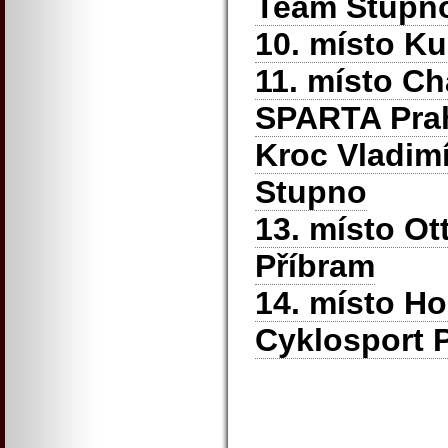
Team Stupn
10. místo Ku
11. místo Ch
SPARTA Pra
Kroc Vladim
Stupno
13. místo Ot
Příbram
14. místo Ho
Cyklosport P