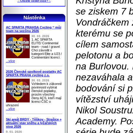
Kristýna Bur
.: Chcete vědět více? :.
se ziskem 7 
Nástěnka
Vondráčkem 
AC SPARTA PRAHSA Cycling ‘‘ můj
kterému se p
team na sezónu 2026
30. 03. 2026
1. AC SPARTA
cílem samost
ELITE/ Continental
team - road / gravel
Chci závodit v
pelotonu a b
kategorii Elite a U23 /
Continentání licencí.
...více
na Burlovou. 
2026 Členské spolkové poplatky AC
nezaváhala a
SPARTA PRAHA cycling z.s.
30. 03. 2026
Vzhledem k zákonné
bodování si p
povinnosti vybírat
členské poplatky,
prosím všechny
vítězství uháj
členy ACS, kteří mají
licenci ČSC o
uhrazení
Nikol Soustr
...více
Academy. Po
Ski areál BRDY - Těškov - Strašice +
aktuální stav sněhu a lyžařských
stop 2026
série bude z
9. 01. 2026