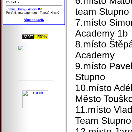
6.místo Mato
D5 exit 50.
team Stupno
Tomáš Hrubý - Axiory
Portfolio management - Tomáš Hrubý
7.místo Sim
Více odkazů.
Academy 1b
8.místo Štěp
Academy
9.místo Pave
Stupno
10.místo Adé
Město Toušk
11.místo Vlad
Team Stupno
12.místo Jar