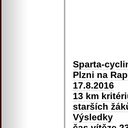
Sparta-cycli
Plzni na Rap
17.8.2016
13 km kritér
starších žák
Výsledky
čas vítěze 2