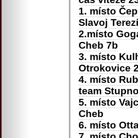
1. místo Če
Slavoj Terez
2.místo Goga
Cheb 7b
3. místo Kul
Otrokovice 
4. místo Ru
team Stupno
5. místo Vaj
Cheb
6. místo Ott
7. místo Ch