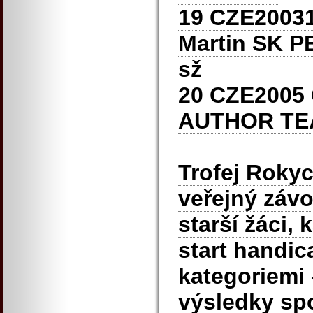
19 CZE200
Martin SK P
sž
20 CZE2005 
AUTHOR TE
Trofej Rokyc
veřejný závo
starší žáci, 
start handic
kategoriemi 
výsledky sp