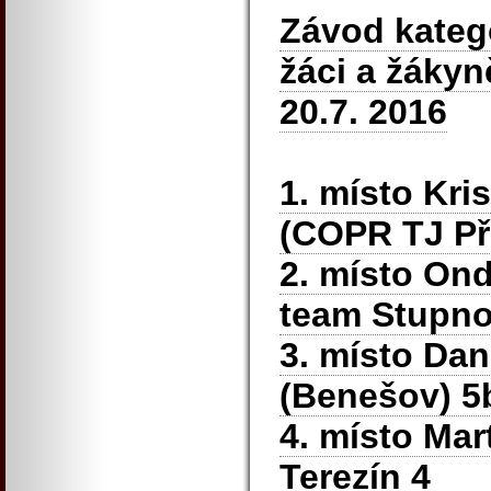
Závod katego
žáci a žákyn
20.7. 2016
1. místo Kri
(COPR TJ Př
2. místo Ond
team Stupno
3. místo Da
(Benešov) 5
4. místo Mar
Terezín 4