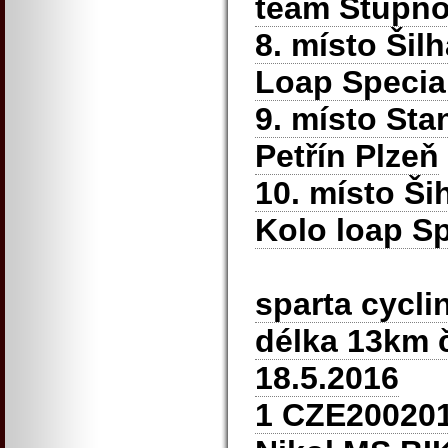
team Stupn
8. místo Šil
Loap Specia
9. místo St
Petřín Plzeň
10. místo Ši
Kolo loap Sp
sparta cyclin
délka 13km 
18.5.2016
1 CZE200201