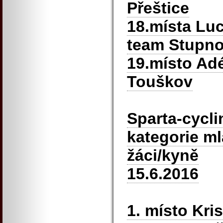
Přeštice
18.místa Lu
team Stupn
19.místo Ad
Touškov
Sparta-cycli
kategorie ml
žáci/kyně
15.6.2016
1. místo Kri