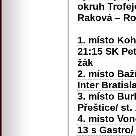
okruh Trofe
Raková – Ro
1. místo Koh
21:15 SK Pet
žák
2. místo Ba
Inter Bratisl
3. místo Bur
Přeštice/ st
4. místo Von
13 s Gastro/ 