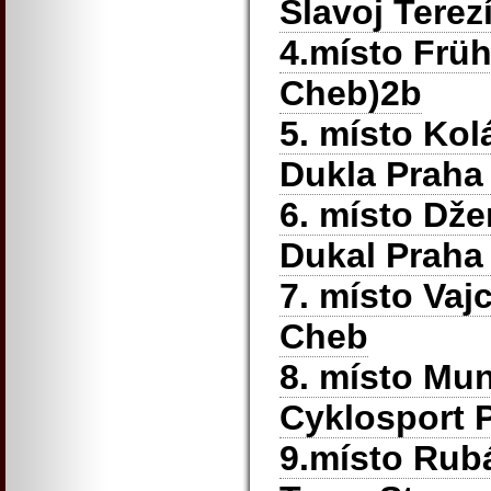
Slavoj Terez
4.místo Früh
Cheb)2b
5. místo Kol
Dukla Praha
6. místo Dž
Dukal Praha
7. místo Vaj
Cheb
8. místo Mu
Cyklosport P
9.místo Rub