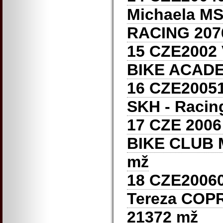
Michaela M
RACING 207
15 CZE2002 
BIKE ACADE
16 CZE20051
SKH - Racin
17 CZE 2006
BIKE CLUB
mž
18 CZE2006
Tereza COP
21372 mž