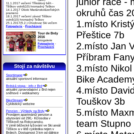
junior race - 
11.1.2017 večerní Tříkrálový běh -
Těškov volně(10) hromadný Teškov
okruhů čas 2
14.1.2017 Okolo Mariánskolázeňských
pramenů
18.1.2017 večerní závod Těškov
volně(10) hromadný Teškov
1.místo Krist
25.1.2017(5.2.) Chodovar Ski večern
Fotogalerie
-
Procházení
Přeštice 7b
Tour de Brdy
2016
fotogalerie
2.místo Jan 
Fotogalerie
-
Procházení
Příbram Fany
3.místo Niko
Stojí za návštěvu
Sportimage
Bike Academy
aktuální sportovní informace
Brdská stopa - info z Brd
4.místo Davi
aktuální zpravodajství z Brd nejen
sněhové + webkamery
Touškov 3b
BikeStream
Cyklistický webzine
5.místo Maxmi
Penzion - Výhledy na Brdy
Pronájem apartmánů/ penzion a
ubytování od 290,- Kč/osoba v
team Stupno
Těškově na Rokycansku.
V zimě běžecké lyžování ve Ski areál
Těškov a v létě cyklistika nejen v
Brdech. Dostupnost 3 km od dálnice