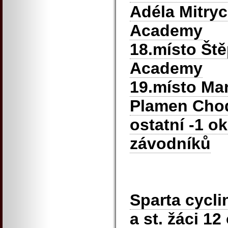
Adéla Mitry
Academy
18.místo Št
Academy
19.místo Ma
Plamen Cho
ostatní -1 o
závodníků
Sparta cyclin
a st. žáci 1