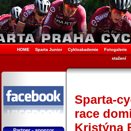
HOME
Sparta Junior
Cykloakademie
Fotogalerie
stažení
Sparta-cy
race dom
Kristýna 
Partner - sponzor