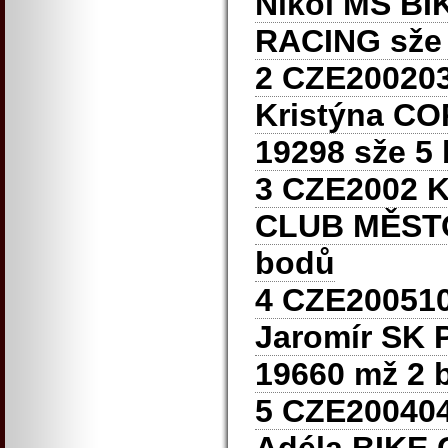
Nikol MS B
RACING sže
2 CZE20020
Kristýna C
19298 sže 5
3 CZE2002 K
CLUB MĚST
bodů
4 CZE20051
Jaromír SK
19660 mž 2 
5 CZE20040