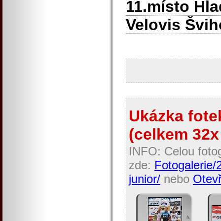
11.místo Hla
Velovis Švih
Ukázka fotek
(celkem 32x 
INFO: Celou fotog
zde:
Fotogalerie/
junior/
nebo
Otevř