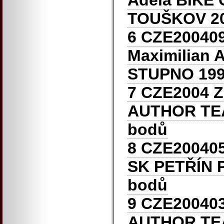
Adéla BIKE
TOUŠKOV 20
6 CZE20040
Maximilian
STUPNO 199
7 CZE2004 Z
AUTHOR TE
bodů
8 CZE20040
SK PETŘÍN 
bodů
9 CZE20040
AUTHOR TE