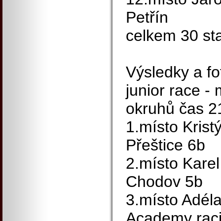
Petřín
celkem 30 sta
Výsledky a fo
junior race - 
okruhů čas 2
1.místo Krist
Přeštice 6b
2.místo Kare
Chodov 5b
3.místo Adél
Academy rac