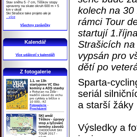
Stav sněhu 5 -7 cm, Těškov stopy
upraveny na skate okruh 600 m + 5
kolech na 30 
km v okolí
Ski Strašice take projeto ale je
...více
rámci Tour d
Všechny zprávičky
startují 1.říj
Strašicích n
Kalendář
vypsán pro v
Více událostí v kalendáři
dětí po veter
Z fotogalerie
Sparta-cyclin
1.1. ve 13h
startujeme VC Eko
komíny a ADS stavby
seriál silnič
z Rokycan na Žďár -
tradiční závod do vrchu
pro cyklisty a běžce o
a starší žáky
10 000,- Kč
Fotogalerie
-
Procházení
SKI areál
Těškov - úpravy
stop a lyžování
Výsledky a fo
termíny závodů
CHODOVAR SKI
TOUR 2017 -
návrh