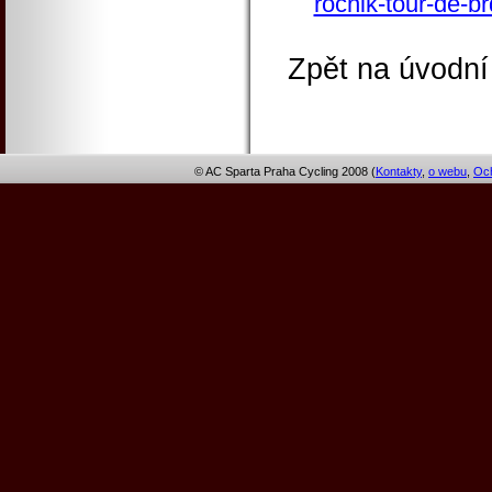
rocnik-tour-de-b
Zpět na úvodní
© AC Sparta Praha Cycling 2008 (
Kontakty
,
o webu
,
Och