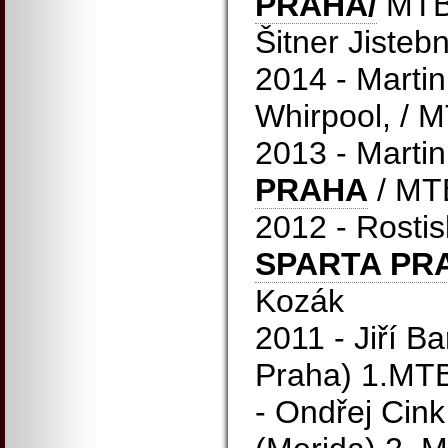
PRAHA/
MTB 
Šitner Jisteb
2014 - Marti
Whirpool, / M
2013 - Marti
PRAHA
/ MTB
2012 - Rostis
SPARTA PRA
Kozák
2011 - Jiří B
Praha) 1.MT
- Ondřej Cink