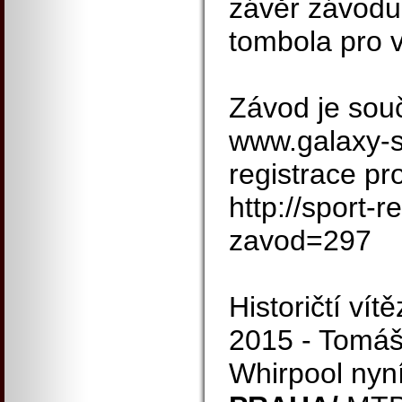
závěr závodu
tombola pro 
Závod je souč
www.galaxy-s
registrace pr
http://sport-r
zavod=297
Historičtí vít
2015 - Tomáš
Whirpool nyn