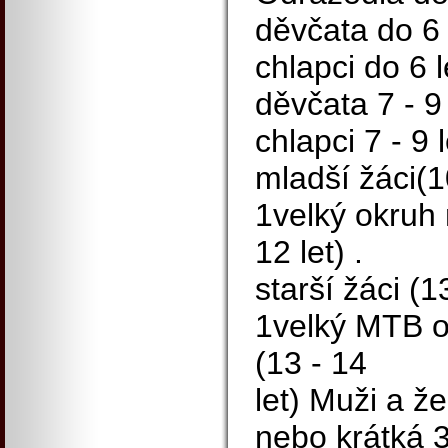
děvčata do 6 
chlapci do 6 l
děvčata 7 - 9
chlapci 7 - 9 l
mladší žáci(1
1velký okruh 
12 let) .
starší žáci (1
1velký MTB o
(13 - 14
let) Muži a ž
nebo krátká 