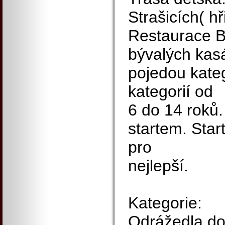
Strašicích( hř
Restaurace B
bývalých kas
pojedou kateg
kategorií od
6 do 14 roků.
startem. Sta
pro
nejlepší.
Kategorie:
Odrážedla do 