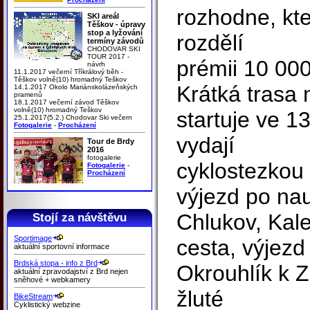
rozhodne, kter
SKI areál
Těškov - úpravy
stop a lyžování
rozdělí
termíny závodů
CHODOVAR SKI
TOUR 2017 -
prémii 10 000
návrh
11.1.2017 večerní Tříkrálový běh -
Těškov volně(10) hromadný Teškov
Krátká trasa
14.1.2017 Okolo Mariánskolázeňských
pramenů
18.1.2017 večerní závod Těškov
volně(10) hromadný Teškov
startuje ve 13
25.1.2017(5.2.) Chodovar Ski večern
Fotogalerie
-
Procházení
vydají
Tour de Brdy
2016
fotogalerie
cyklostezko
Fotogalerie
-
Procházení
výjezd po na
Chlukov, Kal
Stojí za návštěvu
Sportimage
cesta, výjezd
aktuální sportovní informace
Brdská stopa - info z Brd
Okrouhlík k Z
aktuální zpravodajství z Brd nejen
sněhové + webkamery
žluté
BikeStream
Cyklistický webzine