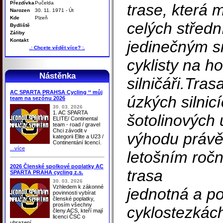
Přezdívka
Pučelda
trase, která 
Narozen
30. 11. 1971 - Út
Kde
Plzeň
celých středn
Bydliště
Záliby
Kontakt
jedinečným s
.: Chcete vědět více? :.
cyklisty na h
Nástěnka
silničáři.Tra
AC SPARTA PRAHSA Cycling ‘‘ můj
úzkých silnic
team na sezónu 2026
30. 03. 2026
1. AC SPARTA
šotolinových 
ELITE/ Continental
team - road / gravel
Chci závodit v
výhodu právě
kategorii Elite a U23 /
Continentání licencí.
...více
letošním ročn
2026 Členské spolkové poplatky AC
trasa
SPARTA PRAHA cycling z.s.
30. 03. 2026
Vzhledem k zákonné
jednotná a p
povinnosti vybírat
členské poplatky,
prosím všechny
cyklostezkách
členy ACS, kteří mají
licenci ČSC o
uhrazení