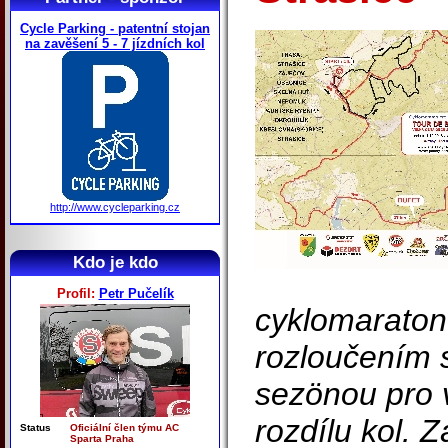
Cycle Parking - patentní stojan
na zavěšení 5 - 7 jízdních kol
http://www.cycleparking.cz
Kdo je kdo
Profil:
Petr Pučelík
cyklomaraton
rozloučením s
sezönou pro 
rozdílu kol. 
Status
Oficiální člen týmu AC
Sparta Praha