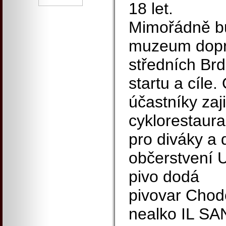
18 let.
Mimořádně b
muzeum dop
středních Brd
startu a cíle
účastníky zaj
cyklorestaur
pro diváky a 
občerstvení 
pivo dodá
pivovar Chod
nealko IL SA