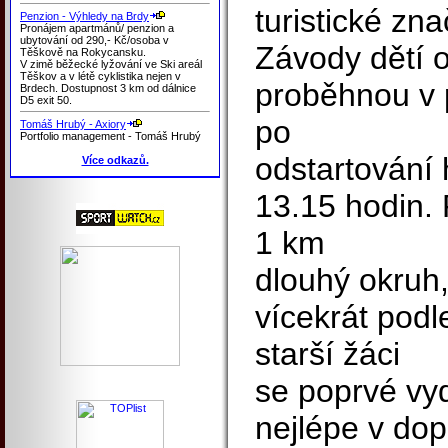
turistické zna
Penzion - Výhledy na Brdy
Pronájem apartmánů/ penzion a
ubytování od 290,- Kč/osoba v
Závody dětí o
Těškově na Rokycansku.
V zimě běžecké lyžování ve Ski areál
Těškov a v létě cyklistika nejen v
proběhnou v p
Brdech. Dostupnost 3 km od dálnice
D5 exit 50.
po
Tomáš Hrubý - Axiory
Portfolio management - Tomáš Hrubý
odstartování 
Více odkazů.
13.15 hodin. 
1 km
dlouhý okruh,
vícekrát podl
starší žáci
se poprvé vyd
nejlépe v dop