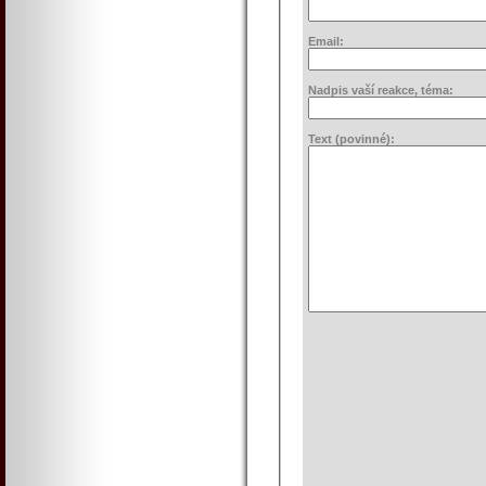
Email:
Nadpis vaší reakce, téma:
Text (povinné):