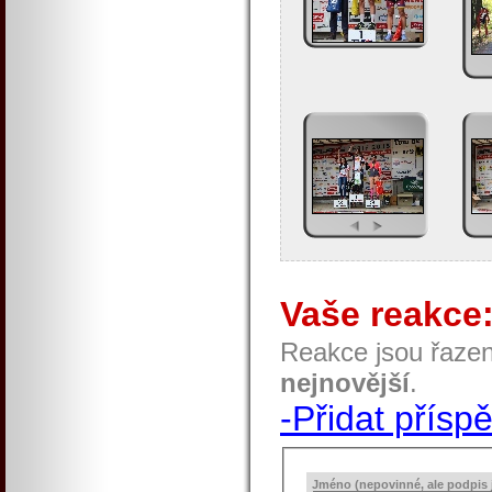
Vaše reakce
Reakce jsou řaze
nejnovější
.
-Přidat přísp
Jméno (nepovinné, ale podpis j