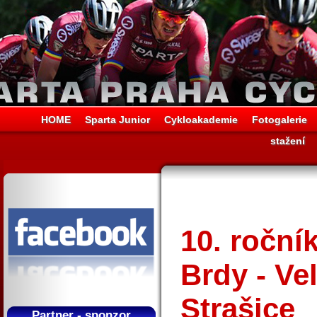
HOME
Sparta Junior
Cykloakademie
Fotogalerie
stažení
10. ročn
Brdy - Ve
Strašice
Partner - sponzor