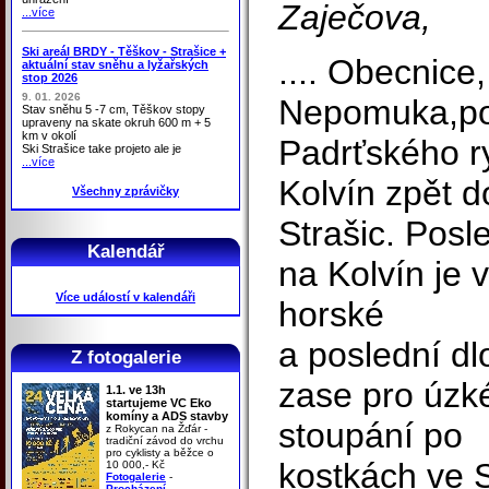
Zaječova,
...více
Ski areál BRDY - Těškov - Strašice +
.... Obecnice
aktuální stav sněhu a lyžařských
stop 2026
9. 01. 2026
Nepomuka,po
Stav sněhu 5 -7 cm, Těškov stopy
upraveny na skate okruh 600 m + 5
km v okolí
Padrťského r
Ski Strašice take projeto ale je
...více
Kolvín zpět d
Všechny zprávičky
Strašic. Posl
Kalendář
na Kolvín je 
Více událostí v kalendáři
horské
a poslední dl
Z fotogalerie
zase pro úzké
1.1. ve 13h
startujeme VC Eko
komíny a ADS stavby
stoupání po
z Rokycan na Žďár -
tradiční závod do vrchu
pro cyklisty a běžce o
kostkách ve 
10 000,- Kč
Fotogalerie
-
Procházení