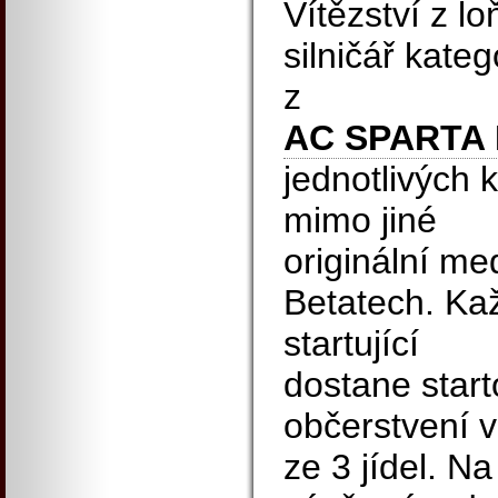
Vítězství z l
silničář kateg
z
AC SPARTA
jednotlivých 
mimo jiné
originální me
Betatech. Ka
startující
dostane start
občerstvení v
ze 3 jídel. Na