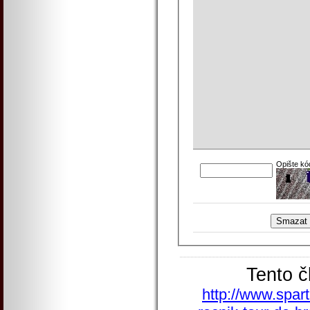
Opište kó
Tento č
http://www.spart