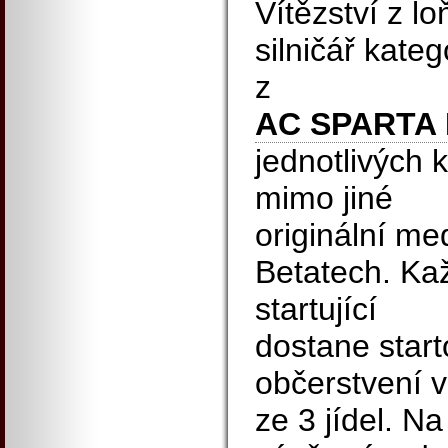
Vítězství z l
silničář kateg
z
AC SPARTA
jednotlivých 
mimo jiné
originální me
Betatech. Ka
startující
dostane start
občerstvení v
ze 3 jídel. Na