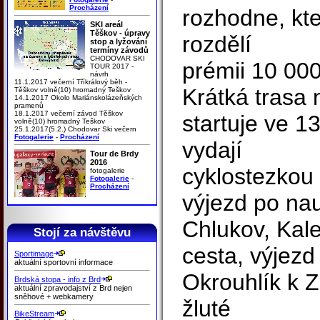
Procházení
rozhodne, kter
SKI areál
Těškov - úpravy
rozdělí
stop a lyžování
termíny závodů
CHODOVAR SKI
prémii 10 000
TOUR 2017 -
návrh
11.1.2017 večerní Tříkrálový běh -
Krátká trasa
Těškov volně(10) hromadný Teškov
14.1.2017 Okolo Mariánskolázeňských
pramenů
18.1.2017 večerní závod Těškov
startuje ve 13
volně(10) hromadný Teškov
25.1.2017(5.2.) Chodovar Ski večern
Fotogalerie
-
Procházení
vydají
Tour de Brdy
2016
cyklostezko
fotogalerie
Fotogalerie
-
Procházení
výjezd po na
Chlukov, Kal
Stojí za návštěvu
cesta, výjezd
Sportimage
aktuální sportovní informace
Okrouhlík k Z
Brdská stopa - info z Brd
aktuální zpravodajství z Brd nejen
sněhové + webkamery
žluté
BikeStream