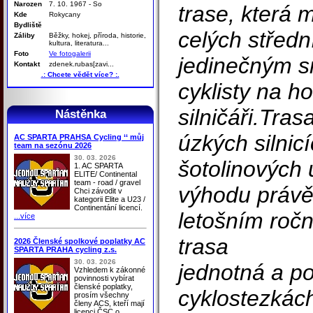
Narozen
7. 10. 1967 - So
trase, která 
Kde
Rokycany
Bydliště
celých středn
Záliby
Běžky, hokej, příroda, historie,
kultura, literatura...
Foto
Ve fotogalerii
jedinečným s
Kontakt
zdenek.rubas[zavi...
.: Chcete vědět více? :.
cyklisty na h
silničáři.Tra
Nástěnka
úzkých silnic
AC SPARTA PRAHSA Cycling ‘‘ můj
team na sezónu 2026
30. 03. 2026
šotolinových 
1. AC SPARTA
ELITE/ Continental
team - road / gravel
výhodu právě
Chci závodit v
kategorii Elite a U23 /
Continentání licencí.
letošním ročn
...více
trasa
2026 Členské spolkové poplatky AC
SPARTA PRAHA cycling z.s.
30. 03. 2026
jednotná a p
Vzhledem k zákonné
povinnosti vybírat
členské poplatky,
cyklostezkách
prosím všechny
členy ACS, kteří mají
licenci ČSC o