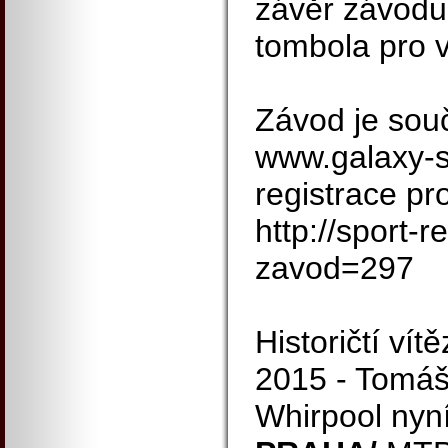
závěr závodu
tombola pro 
Závod je souč
www.galaxy-s
registrace pr
http://sport-r
zavod=297
Historičtí vít
2015 - Tomáš
Whirpool nyn