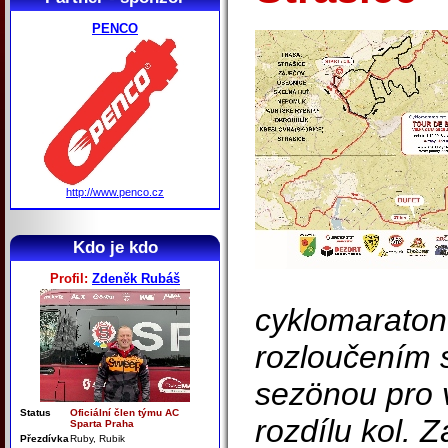
PENCO
http://www.penco.cz
Kdo je kdo
Profil:
Zdeněk Rubáš
cyklomaraton
rozloučením s
sezönou pro 
Status
Oficiální člen týmu AC
rozdílu kol. 
Sparta Praha
Přezdívka
Ruby, Rubik