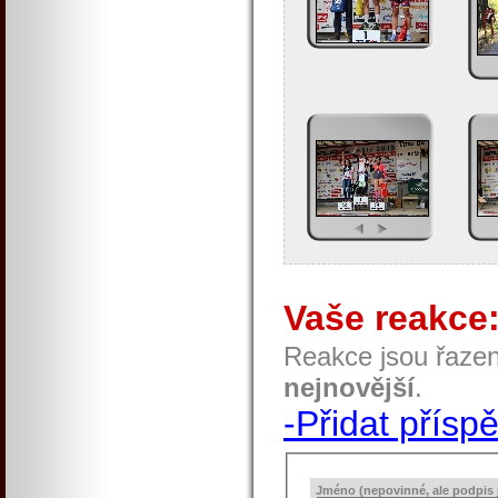
Vaše reakce
Reakce jsou řaze
nejnovější
.
-Přidat přísp
Jméno (nepovinné, ale podpis j