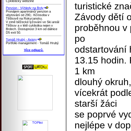
Cyklistický webzine
turistické zna
Penzion - Výhledy na Brdy
Pronájem apartmánů/ penzion a
Závody dětí o
ubytování od 290,- Kč/osoba v
Těškově na Rokycansku.
V zimě běžecké lyžování ve Ski areál
proběhnou v p
Těškov a v létě cyklistika nejen v
Brdech. Dostupnost 3 km od dálnice
D5 exit 50.
po
Tomáš Hrubý - Axiory
Portfolio management - Tomáš Hrubý
odstartování 
Více odkazů.
13.15 hodin. 
1 km
dlouhý okruh,
vícekrát podl
starší žáci
se poprvé vyd
nejlépe v dop