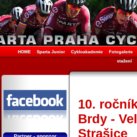
HOME
Sparta Junior
Cykloakademie
Fotogalerie
stažení
10. ročn
Brdy - Ve
Strašice
Partner - sponzor