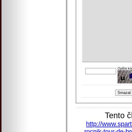
Opište kó
Tento č
http://www.spart
rocnik-tour-de-b