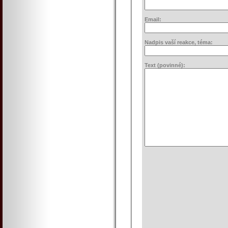
Email:
Nadpis vaší reakce, téma:
Text (povinné):