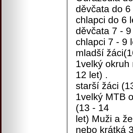
děvčata do 6 
chlapci do 6 l
děvčata 7 - 9
chlapci 7 - 9 l
mladší žáci(1
1velký okruh 
12 let) .
starší žáci (1
1velký MTB o
(13 - 14
let) Muži a ž
nebo krátká 