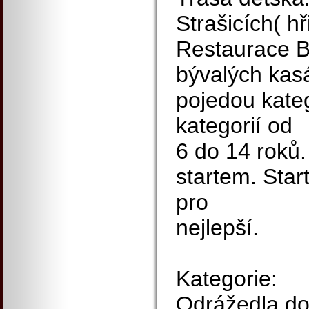
Strašicích( hř
Restaurace B
bývalých kas
pojedou kateg
kategorií od
6 do 14 roků.
startem. Sta
pro
nejlepší.
Kategorie:
Odrážedla do 