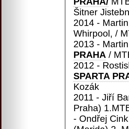
PRAHA/
MTB 
Šitner Jisteb
2014 - Marti
Whirpool, / M
2013 - Marti
PRAHA
/ MTB
2012 - Rostis
SPARTA PRA
Kozák
2011 - Jiří B
Praha) 1.MT
- Ondřej Cink