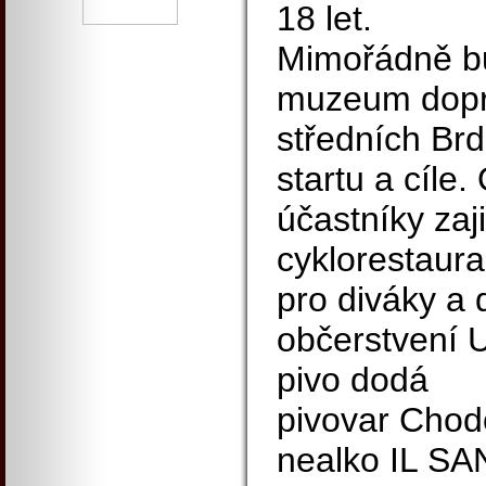
18 let.
Mimořádně b
muzeum dop
středních Brd
startu a cíle
účastníky zaj
cyklorestaur
pro diváky a 
občerstvení 
pivo dodá
pivovar Chod
nealko IL SA