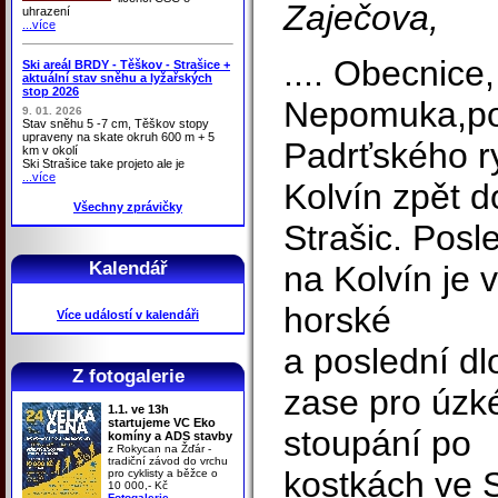
Zaječova,
uhrazení
...více
.... Obecnice
Ski areál BRDY - Těškov - Strašice +
aktuální stav sněhu a lyžařských
stop 2026
Nepomuka,po
9. 01. 2026
Stav sněhu 5 -7 cm, Těškov stopy
upraveny na skate okruh 600 m + 5
Padrťského r
km v okolí
Ski Strašice take projeto ale je
...více
Kolvín zpět d
Všechny zprávičky
Strašic. Posl
Kalendář
na Kolvín je 
horské
Více událostí v kalendáři
a poslední dl
Z fotogalerie
zase pro úzké
1.1. ve 13h
startujeme VC Eko
stoupání po
komíny a ADS stavby
z Rokycan na Žďár -
tradiční závod do vrchu
kostkách ve 
pro cyklisty a běžce o
10 000,- Kč
Fotogalerie
-