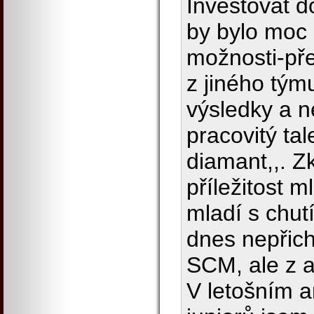
Investovat d
by bylo moc
možnosti-př
z jiného tým
výsledky a ne
pracovitý tal
diamant,,. Z
příležitost 
mladí s chut
dnes nepřich
SCM, ale z a
V letošním a