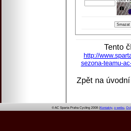
Opište kó
Tento č
http://www.spart
sezona-teamu-ac-s
Zpět na úvodní
© AC Sparta Praha Cycling 2008 (
Kontakty
,
o webu
,
Och