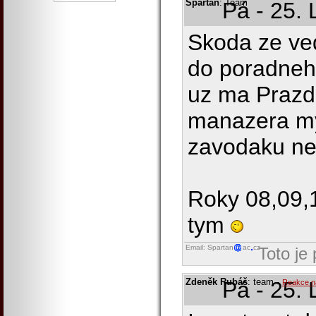
Spartan
: Team
Pá - 25. 
Skoda ze ve
do poradneh
uz ma Prazd
manazera my
zavodaku ne
Roky 08,09,1
tym
Email: Spartan
ac
cz
Toto je
Zdeněk Rubáš
: team
-
Pá - 25. 
Reakce n