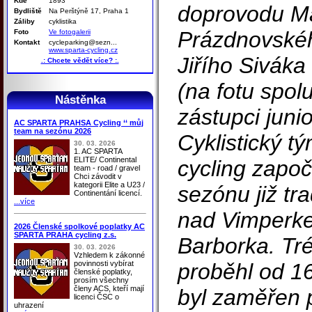
Kde
1893
doprovodu Ma
Bydliště
Na Perštýně 17, Praha 1
Záliby
cyklistika
Prázdnovskéh
Foto
Ve fotogalerii
Kontakt
cycleparking@sezn...
www.sparta-cycling.cz
Jiřího Sivák
.: Chcete vědět více? :.
(na fotu spo
Nástěnka
zástupci juni
AC SPARTA PRAHSA Cycling ‘‘ můj
team na sezónu 2026
Cyklistický t
30. 03. 2026
1. AC SPARTA
ELITE/ Continental
cycling započ
team - road / gravel
Chci závodit v
kategorii Elite a U23 /
sezónu již t
Continentání licencí.
...více
nad Vimperk
2026 Členské spolkové poplatky AC
SPARTA PRAHA cycling z.s.
Barborka. Tr
30. 03. 2026
Vzhledem k zákonné
povinnosti vybírat
proběhl od 16
členské poplatky,
prosím všechny
členy ACS, kteří mají
byl zaměřen 
licenci ČSC o
uhrazení