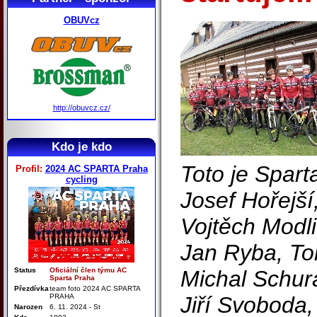
OBUVcz
http://obuvcz.cz/
Kdo je kdo
Toto je Spart
Profil:
2024 AC SPARTA Praha
cycling
Josef Hořejší
Vojtěch Modli
Jan Ryba, To
Status
Oficiální člen týmu AC
Michal Schur
Sparta Praha
Přezdívka
team foto 2024 AC SPARTA
PRAHA
Jiří Svoboda,
Narozen
6. 11. 2024 - St