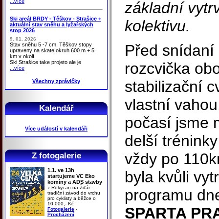
...více
základní vytr
Ski areál BRDY - Těškov - Strašice +
kolektivu.
aktuální stav sněhu a lyžařských
stop 2026
9. 01. 2026
Stav sněhu 5 -7 cm, Těškov stopy
Před snídaní
upraveny na skate okruh 600 m + 5
km v okolí
Ski Strašice take projeto ale je
rozcvička ob
...více
stabilizační c
Všechny zprávičky
vlastní vaho
Kalendář
počasí jsme m
Více událostí v kalendáři
delší trénink
vždy po 110k
Z fotogalerie
1.1. ve 13h
byla kvůli vy
startujeme VC Eko
komíny a ADS stavby
z Rokycan na Žďár -
programu dne
tradiční závod do vrchu
pro cyklisty a běžce o
10 000,- Kč
SPARTA PR
Fotogalerie
-
Procházení