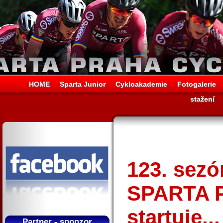
HOME
Sparta Junior
Cykloakademie
Fotogalerie
stažení
123. sez
SPARTA P
startuje...
Partner - sponzor