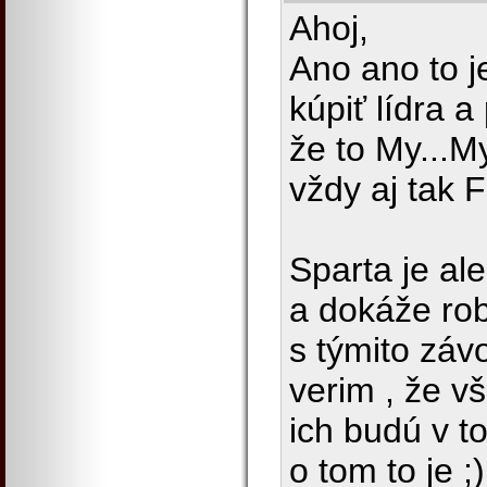
Ahoj,
Ano ano to j
kúpiť lídra a
že to My...My
vždy aj tak
Sparta je ale
a dokáže rob
s týmito zá
verim , že vš
ich budú v t
o tom to je ;)