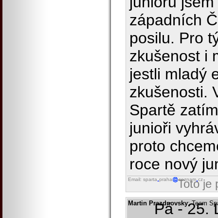
juniorů jsem
západních 
posilu. Pro t
zkušenost i 
jestli mladý 
zkušenosti. V
Spartě zatím 
junioři vyhrá
proto chceme
roce nový ju
Email: sparta
praha
seznam
cz
Toto je
Martin Prazdnovsky
: Team Sp
Pá - 25.