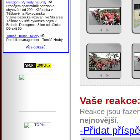
Penzion - Výhledy na Brdy
Pronájem apartmánů/ penzion a
ubytování od 290,- Kč/osoba v
Těškově na Rokycansku.
V zimě běžecké lyžování ve Ski areál
Těškov a v létě cyklistika nejen v
Brdech. Dostupnost 3 km od dálnice
D5 exit 50.
Tomáš Hrubý - Axiory
Portfolio management - Tomáš Hrubý
Více odkazů.
Vaše reakce
Reakce jsou řaze
nejnovější
.
-Přidat přísp