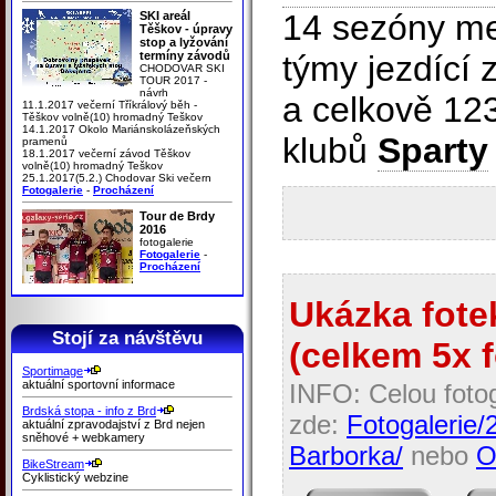
14 sezóny me
SKI areál
Těškov - úpravy
stop a lyžování
termíny závodů
týmy jezdící
CHODOVAR SKI
TOUR 2017 -
návrh
a celkově 12
11.1.2017 večerní Tříkrálový běh -
Těškov volně(10) hromadný Teškov
14.1.2017 Okolo Mariánskolázeňských
klubů
Sparty
pramenů
18.1.2017 večerní závod Těškov
volně(10) hromadný Teškov
25.1.2017(5.2.) Chodovar Ski večern
Fotogalerie
-
Procházení
Tour de Brdy
2016
fotogalerie
Fotogalerie
-
Procházení
Ukázka fotek
Stojí za návštěvu
(celkem 5x f
Sportimage
aktuální sportovní informace
INFO: Celou fotog
Brdská stopa - info z Brd
zde:
Fotogalerie
aktuální zpravodajství z Brd nejen
sněhové + webkamery
Barborka/
nebo
O
BikeStream
Cyklistický webzine