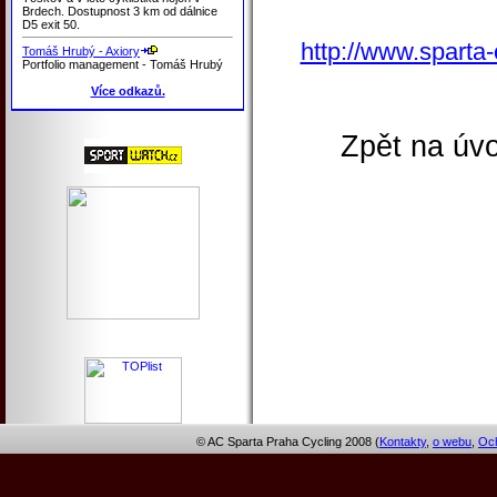
Brdech. Dostupnost 3 km od dálnice
D5 exit 50.
http://www.sparta-
Tomáš Hrubý - Axiory
Portfolio management - Tomáš Hrubý
Více odkazů.
Zpět na úvo
© AC Sparta Praha Cycling 2008 (
Kontakty
,
o webu
,
Och