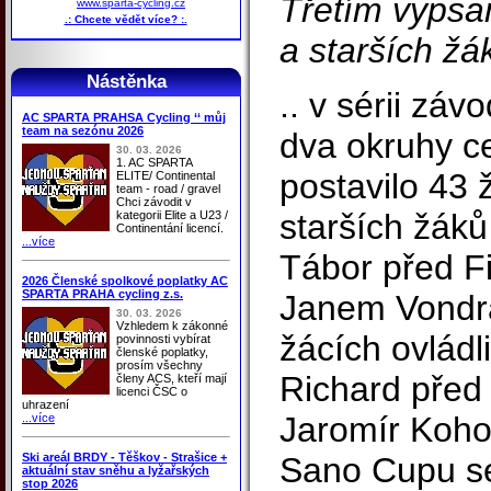
Třetím vypsa
www.sparta-cycling.cz
.: Chcete vědět více? :.
a starších žák
Nástěnka
.. v sérii záv
AC SPARTA PRAHSA Cycling ‘‘ můj
team na sezónu 2026
dva okruhy c
30. 03. 2026
1. AC SPARTA
postavilo 43 ž
ELITE/ Continental
team - road / gravel
Chci závodit v
starších žáků
kategorii Elite a U23 /
Continentání licencí.
...více
Tábor před F
2026 Členské spolkové poplatky AC
SPARTA PRAHA cycling z.s.
Janem Vondr
30. 03. 2026
Vzhledem k zákonné
žácích ovládli
povinnosti vybírat
členské poplatky,
prosím všechny
Richard před 
členy ACS, kteří mají
licenci ČSC o
uhrazení
Jaromír Kohou
...více
Ski areál BRDY - Těškov - Strašice +
Sano Cupu se
aktuální stav sněhu a lyžařských
stop 2026