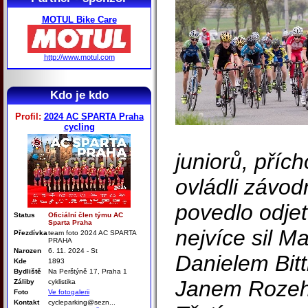
MOTUL Bike Care
http://www.motul.com
Kdo je kdo
Profil:
2024 AC SPARTA Praha
cycling
juniorů, příc
ovládli závod
povedlo odjet
Status
Oficiální člen týmu AC
Sparta Praha
nejvíce sil M
Přezdívka
team foto 2024 AC SPARTA
PRAHA
Narozen
6. 11. 2024 - St
Danielem Bit
Kde
1893
Bydliště
Na Perštýně 17, Praha 1
Janem Rozeh
Záliby
cyklistika
Foto
Ve fotogalerii
Kontakt
cycleparking@sezn...