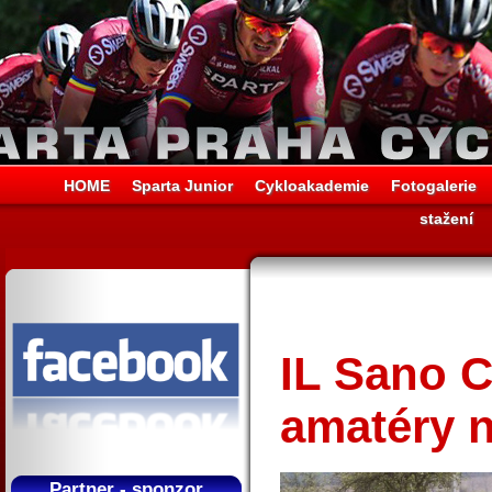
HOME
Sparta Junior
Cykloakademie
Fotogalerie
stažení
IL Sano 
amatéry
Partner - sponzor