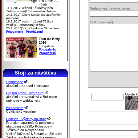
TOUR 2017 -
návrh
11.1.2017 večerní Tříkrálový běh -
Nadpis vaší reakce, téma:
Těškov volně(10) hromadný Teškov
14.1.2017 Okolo Mariánskolázeňských
pramenů
18.1.2017 večerní závod Těškov
Text (povinné):
volně(10) hromadný Teškov
25.1.2017(5.2.) Chodovar Ski večern
Fotogalerie
-
Procházení
Tour de Brdy
2016
fotogalerie
Fotogalerie
-
Procházení
Stojí za návštěvu
Sportimage
aktuální sportovní informace
Brdská stopa - info z Brd
Opište 
aktuální zpravodajství z Brd nejen
sněhové + webkamery
BikeStream
Cyklistický webzine
Penzion - Výhledy na Brdy
Pronájem apartmánů/ penzion a
ubytování od 290,- Kč/osoba v
Těškově na Rokycansku.
V zimě běžecké lyžování ve Ski areál
Těškov a v létě cyklistika nejen v