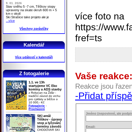
9. 01. 2026
Stav sněhu 5 -7 cm, Těškov stopy
upraveny na skate okruh 600 m + 5
více foto na
km v okolí
Ski Strašice take projeto ale je
...více
https://www.
Všechny zprávičky
fref=ts
Kalendář
Více událostí v kalendáři
Z fotogalerie
Vaše reakce
1.1. ve 13h
Reakce jsou řaze
startujeme VC Eko
komíny a ADS stavby
-Přidat přísp
z Rokycan na Žďár -
tradiční závod do vrchu
pro cyklisty a běžce o
10 000,- Kč
Fotogalerie
-
Procházení
Jméno (nepovinné, ale podpis 
SKI areál
Těškov - úpravy
stop a lyžování
termíny závodů
Email:
CHODOVAR SKI