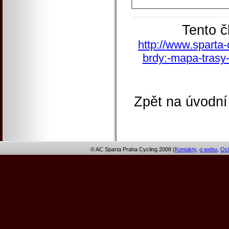
Tento č
http://www.sparta-
brdy:-mapa-trasy-
Zpět na úvodní
© AC Sparta Praha Cycling 2008 (
Kontakty
,
o webu
,
Och