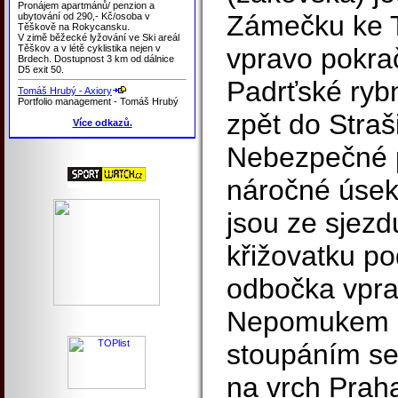
Pronájem apartmánů/ penzion a
Zámečku ke 
ubytování od 290,- Kč/osoba v
Těškově na Rokycansku.
V zimě běžecké lyžování ve Ski areál
Těškov a v létě cyklistika nejen v
vpravo pokrač
Brdech. Dostupnost 3 km od dálnice
D5 exit 50.
Padrťské rybn
Tomáš Hrubý - Axiory
Portfolio management - Tomáš Hrubý
zpět do Straš
Více odkazů.
Nebezpečné p
náročné úseky
jsou ze sjezd
křižovatku p
odbočka vpra
Nepomukem p
stoupáním se
na vrch Praha