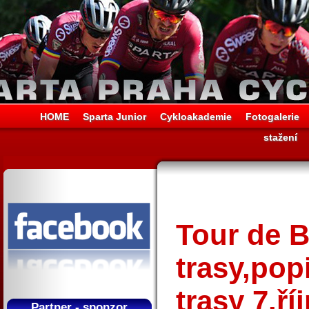
HOME
Sparta Junior
Cykloakademie
Fotogalerie
stažení
Tour de B
trasy,pop
trasy 7.ří
Partner - sponzor