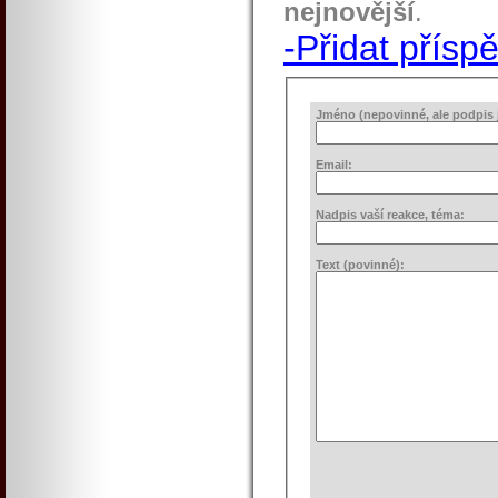
nejnovější
.
-Přidat přísp
Jméno (nepovinné, ale podpis j
Email:
Nadpis vaší reakce, téma:
Text (povinné):