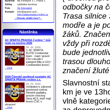
Bydliště
Na Perštýně 17, Praha 1
odbočky na č
Záliby
cyklistika fanshop
Foto
Ve fotogalerii
Kontakt
info@sparta-cycli...
Trasa silnic
http://www.sparta-cycling.cz
.: Chcete vědět více? :.
modře a je po
Nástěnka
žáků. Značen
AC SPARTA PRAHSA Cycling ‘‘ můj
vždy při rozd
team na sezónu 2026
30. 03. 2026
bude jednotli
1. AC SPARTA
ELITE/ Continental
team - road / gravel
trasou dlouhou
Chci závodit v
kategorii Elite a U23 /
Continentání licencí.
značení žluté 
...více
2026 Členské spolkové poplatky AC
SPARTA PRAHA cycling z.s.
Slavnostní st
30. 03. 2026
Vzhledem k zákonné
km je ve 13h
povinnosti vybírat
členské poplatky,
prosím všechny
vlně kategor
členy ACS, kteří mají
licenci ČSC o
uhrazení
...více