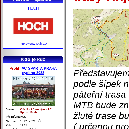
HOCH
http://www.hoch.cz/
Kdo je kdo
Profil:
AC SPARTA PRAHA
Představujem
cycling 2022
podle šípek na
páteřní trasa 
MTB bude zna
Status
Oficiální člen týmu AC
žluté trase b
Sparta Praha
Přezdívka
ACS
Narozen
1. 12. 2022 - Čt
( určenou pro
Kde
1893