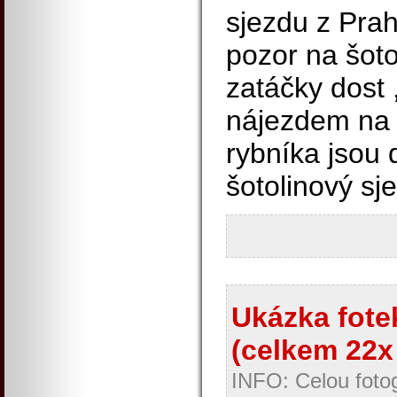
sjezdu z Prah
pozor na šoto
zatáčky dost ,
nájezdem na 
rybníka jsou d
šotolinový sj
Ukázka fotek
(celkem 22x 
INFO: Celou fotog