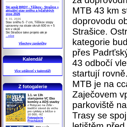
za doprovod
Ski areál BRDY - Těškov - Strašice +
MTB 43 km st
aktuální stav sněhu a lyžařských
stop 2026
doprovodu ob
9. 01. 2026
Stav sněhu 5 -7 cm, Těškov stopy
upraveny na skate okruh 600 m + 5
Strašice. Ost
km v okolí
Ski Strašice take projeto ale je
...více
kategorie bu
Všechny zprávičky
přes Padrťský
Kalendář
43 odbočí vl
startují rovn
Více událostí v kalendáři
MTB je na cc
Z fotogalerie
Zaječovem vp
1.1. ve 13h
startujeme VC Eko
parkoviště na
komíny a ADS stavby
z Rokycan na Žďár -
tradiční závod do vrchu
pro cyklisty a běžce o
Trasy se spoj
10 000,- Kč
Fotogalerie
-
Procházení
letištěm pře