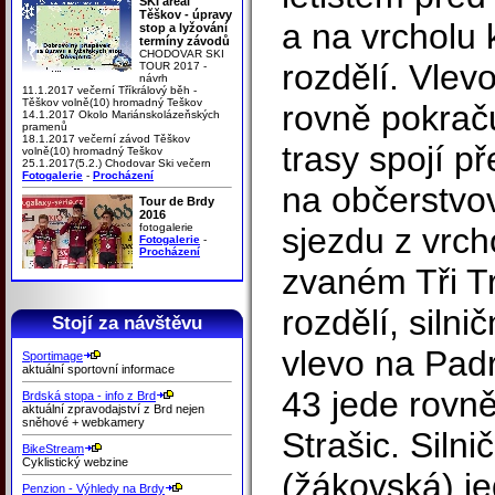
SKI areál
Těškov - úpravy
a na vrcholu 
stop a lyžování
termíny závodů
CHODOVAR SKI
rozdělí. Vle
TOUR 2017 -
návrh
11.1.2017 večerní Tříkrálový běh -
Těškov volně(10) hromadný Teškov
rovně pokraču
14.1.2017 Okolo Mariánskolázeňských
pramenů
18.1.2017 večerní závod Těškov
trasy spojí p
volně(10) hromadný Teškov
25.1.2017(5.2.) Chodovar Ski večern
Fotogalerie
-
Procházení
na občerstvov
Tour de Brdy
2016
fotogalerie
sjezdu z vrch
Fotogalerie
-
Procházení
zvaném Tři Tr
rozdělí, silni
Stojí za návštěvu
vlevo na Pad
Sportimage
aktuální sportovní informace
43 jede rovn
Brdská stopa - info z Brd
aktuální zpravodajství z Brd nejen
sněhové + webkamery
Strašic. Silni
BikeStream
Cyklistický webzine
(žákovská) je
Penzion - Výhledy na Brdy