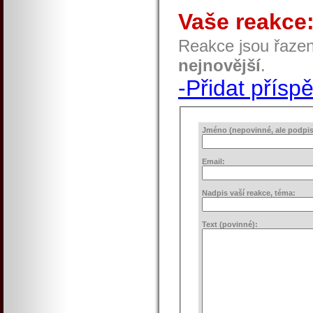
Vaše reakce
Reakce jsou řaze
nejnovější
.
-Přidat přísp
Jméno (nepovinné, ale podpis 
Email:
Nadpis vaší reakce, téma:
Text (povinné):