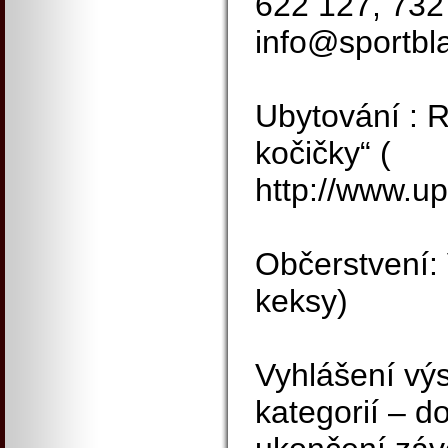
622 127, 732
info@sportbl
Ubytování : 
kočičky“ (
http://www.up
Občerstvení: 
keksy)
Vyhlášení vý
kategorií – d