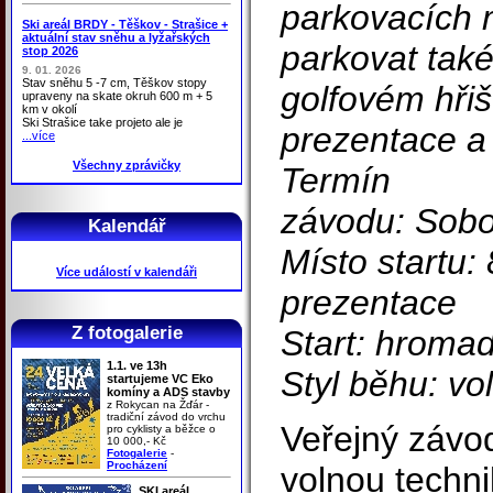
parkovacích 
Ski areál BRDY - Těškov - Strašice +
aktuální stav sněhu a lyžařských
parkovat tak
stop 2026
9. 01. 2026
Stav sněhu 5 -7 cm, Těškov stopy
golfovém hřiš
upraveny na skate okruh 600 m + 5
km v okolí
Ski Strašice take projeto ale je
prezentace a 
...více
Všechny zprávičky
Termín
závodu: Sobo
Kalendář
Místo startu:
Více událostí v kalendáři
prezentace
Z fotogalerie
Start: hromad
1.1. ve 13h
Styl běhu: vo
startujeme VC Eko
komíny a ADS stavby
z Rokycan na Žďár -
tradiční závod do vrchu
Veřejný závod
pro cyklisty a běžce o
10 000,- Kč
Fotogalerie
-
Procházení
volnou techn
SKI areál