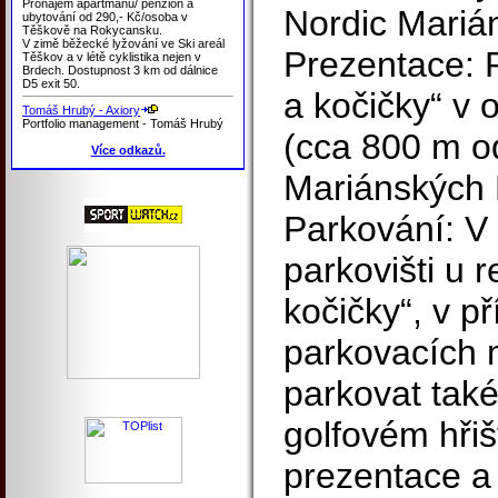
Pronájem apartmánů/ penzion a
Nordic Mariá
ubytování od 290,- Kč/osoba v
Těškově na Rokycansku.
V zimě běžecké lyžování ve Ski areál
Prezentace: 
Těškov a v létě cyklistika nejen v
Brdech. Dostupnost 3 km od dálnice
D5 exit 50.
a kočičky“ v 
Tomáš Hrubý - Axiory
Portfolio management - Tomáš Hrubý
(cca 800 m od
Více odkazů.
Mariánských 
Parkování: V
parkovišti u 
kočičky“, v p
parkovacích 
parkovat tak
golfovém hřiš
prezentace a 