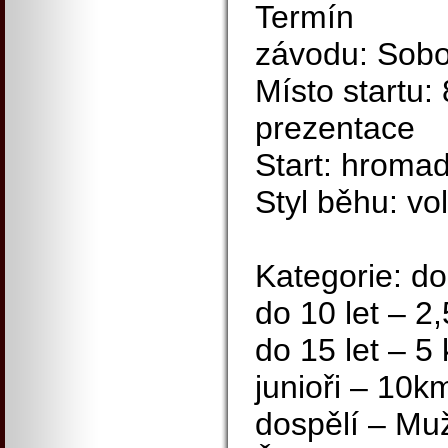
Termín
závodu: Sobo
Místo startu:
prezentace
Start: hromad
Styl běhu: vo
Kategorie: do
do 10 let – 2
do 15 let – 5
junioři – 10k
dospělí – Muž