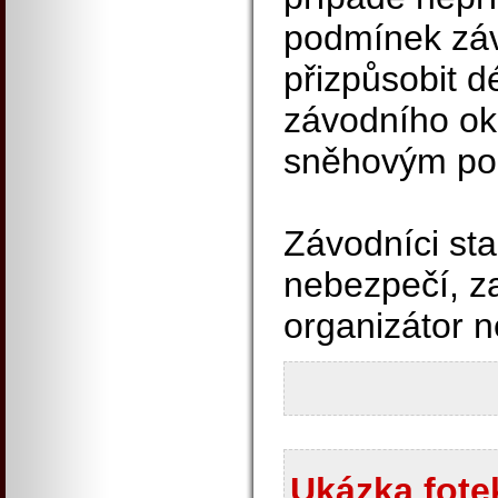
podmínek záv
přizpůsobit d
závodního ok
sněhovým p
Závodníci star
nebezpečí, z
organizátor n
Ukázka fotek