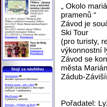
Těškov - úpravy
„ Okolo mari
stop a lyžování
termíny závodů
CHODOVAR SKI
pramenů “
TOUR 2017 -
návrh
11.1.2017 večerní Tříkrálový běh -
Závod je sou
Těškov volně(10) hromadný Teškov
14.1.2017 Okolo Mariánskolázeňských
pramenů
18.1.2017 večerní závod Těškov
Ski Tour
volně(10) hromadný Teškov
25.1.2017(5.2.) Chodovar Ski večern
Fotogalerie
-
Procházení
(pro turisty, 
Tour de Brdy
2016
výkonnostní l
fotogalerie
Fotogalerie
-
Procházení
Závod se kon
města Marián
Stojí za návštěvu
Zádub-Záviší
Sportimage
aktuální sportovní informace
Brdská stopa - info z Brd
aktuální zpravodajství z Brd nejen
sněhové + webkamery
BikeStream
Cyklistický webzine
Pořadatel: Ly
Penzion - Výhledy na Brdy