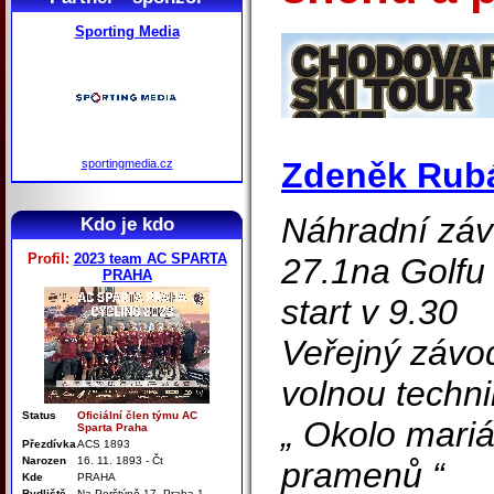
Sporting Media
Zdeněk Rub
sportingmedia.cz
Náhradní záv
Kdo je kdo
Profil:
2023 team AC SPARTA
27.1na Golfu
PRAHA
start v 9.30
Veřejný závod
volnou techn
Status
Oficiální člen týmu AC
„ Okolo mari
Sparta Praha
Přezdívka
ACS 1893
Narozen
16. 11. 1893 - Čt
pramenů “
Kde
PRAHA
Bydliště
Na Perštýně 17. Praha 1