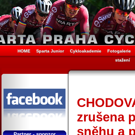
HOME
Sparta Junior
Cykloakademie
Fotogalerie
stažení
CHODOVA
zrušena p
sněhu a 
Partner - sponzor