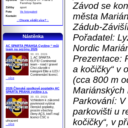
Závod se kon
Fanshop Sparta
Záliby
sport
Foto
Ve fotogalerii
města Marián
Kontakt
.: Chcete vědět více? :.
Zádub-Záviší
Pořadatel: Ly
Nástěnka
Nordic Mariá
AC SPARTA PRAHSA Cycling ‘‘ můj
team na sezónu 2026
30. 03. 2026
Prezentace: 
1. AC SPARTA
ELITE/ Continental
team - road / gravel
a kočičky“ v 
Chci závodit v
kategorii Elite a U23 /
Continentání licencí.
(cca 800 m od
...více
Mariánských 
2026 Členské spolkové poplatky AC
SPARTA PRAHA cycling z.s.
30. 03. 2026
Parkování: V
Vzhledem k zákonné
povinnosti vybírat
členské poplatky,
parkovišti u 
prosím všechny
členy ACS, kteří mají
licenci ČSC o
kočičky“, v p
uhrazení
...více