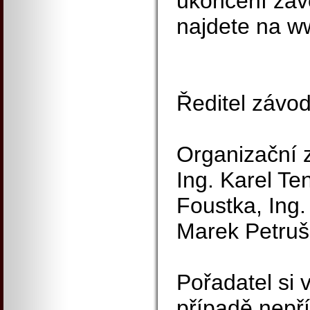
ukončení záv
najdete na w
Ředitel závo
Organizační z
Ing. Karel T
Foustka, Ing. 
Marek Petruš 
Pořadatel si 
případě nepř