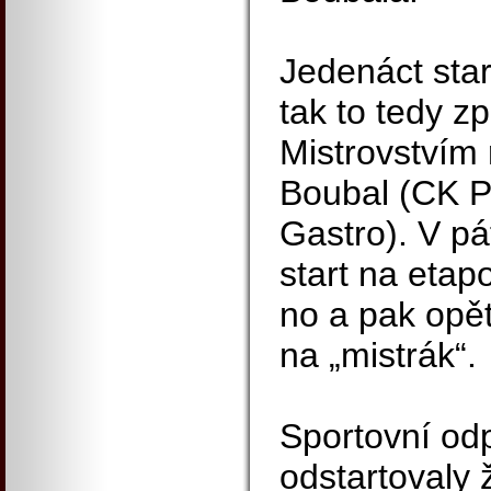
Jedenáct star
tak to tedy zp
Mistrovstvím 
Boubal (CK P
Gastro). V pá
start na etap
no a pak opět
na „mistrák“.
Sportovní od
odstartovaly 