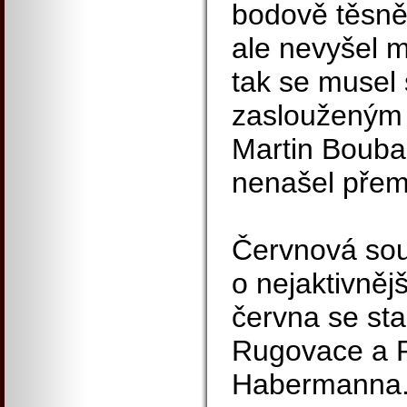
bodově těsně
ale nevyšel m
tak se musel 
zaslouženým
Martin Boubal
nenašel přem
Červnová sou
o nejaktivněj
června se st
Rugovace a 
Habermanna. 