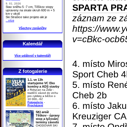
9. 01. 2026
SPARTA PR
Stav sněhu 5 -7 cm, Těškov stopy
upraveny na skate okruh 600 m + 5
km v okolí
záznam ze zá
Ski Strašice take projeto ale je
...více
https://www.
Všechny zprávičky
v=cBkc-ocb6
Kalendář
Více událostí v kalendáři
4. místo Miro
Z fotogalerie
Sport Cheb 4
1.1. ve 13h
5. místo René
startujeme VC Eko
komíny a ADS stavby
z Rokycan na Žďár -
Cheb 2b
tradiční závod do vrchu
pro cyklisty a běžce o
10 000,- Kč
Fotogalerie
-
6. místo Jak
Procházení
SKI areál
Kreuziger CA
Těškov - úpravy
stop a lyžování
termíny závodů
7. místo Ond
CHODOVAR SKI