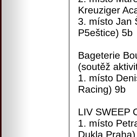
Kreuziger Ac
3. místo Jan
P5eštice) 5b
Bageterie Bo
(soutěž aktivi
1. místo Den
Racing) 9b
LIV SWEEP C
1. místo Pet
Dukla Praha)