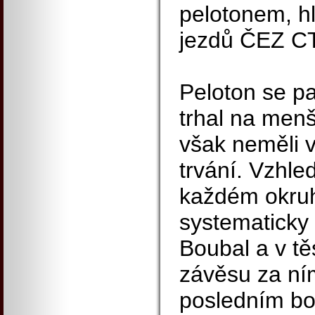
pelotonem, hl
jezdů ČEZ CT
Peloton se pa
trhal na menš
však neměli 
trvání. Vzhl
každém okruh
systematicky 
Boubal a v 
závěsu za ní
posledním b