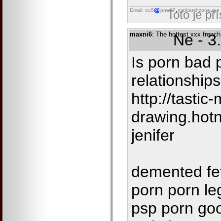
Email: ou5
pnw67
mailcatchzone
run
Toto je př
maxni6
: The hottest xxx frenc
Ne - 3
Is porn bad 
relationship
http://tasti
drawing.hot
jenifer
demented fet
porn porn le
psp porn goo