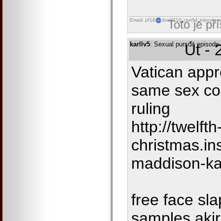
Email: pf16
dvn8110
cprt54
inboxfor
Toto je př
karllv5
: Sexual pursuit episode
Út - 
Vatican appr
same sex co
ruling
http://twelfth
christmas.in
maddison-ka
free face sl
samples akir