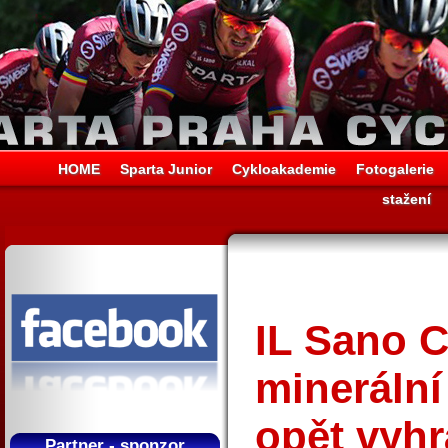
HOME
Sparta Junior
Cykloakademie
Fotogalerie
stažení
IL Sano C
minerální
opět vyhr
Partner - sponzor