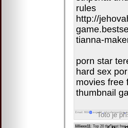
rules
http://jehova
game.bestse
tianna-make
porn star ter
hard sex po
movies free f
thumbnail ga
Email: fl69
avgo61
inboxforwarding
o
Toto je př
lilliexx11
: Top 20 the best free 