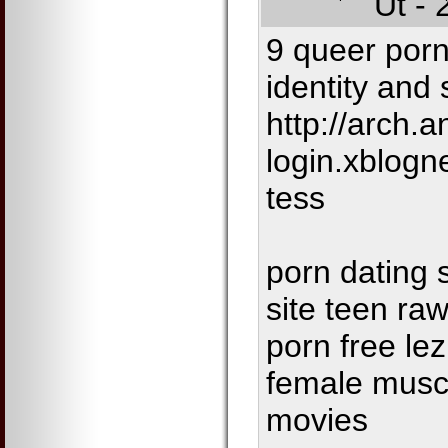
Út - 
9 queer porn
identity and 
http://arch.a
login.xblogn
tess
porn dating 
site teen r
porn free le
female muscl
movies