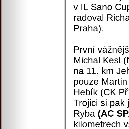
v IL Sano Cup
radoval Rich
Praha).
První vážnějš
Michal Kesl 
na 11. km Jeh
pouze Martin
Hebík (CK Př
Trojici si pak
Ryba
(AC SP
kilometrech vš