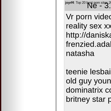
joyrf4
: Top 20 best porn sites
Ne - 3
Vr porn vide
reality sex x
http://danis
frenzied.ad
natasha
teenie lesba
old guy youn
dominatrix c
britney star 