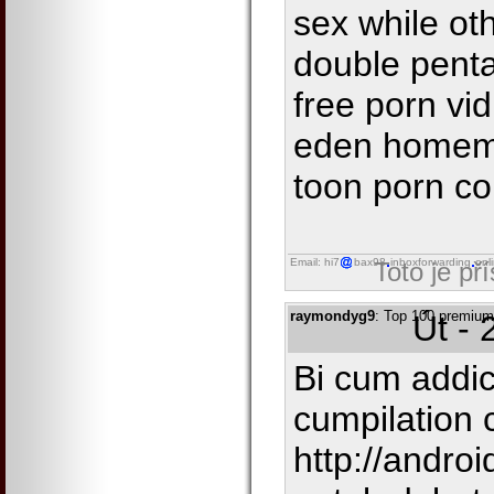
sex while ot
double penta
free porn vid
eden homema
toon porn c
Email: hi7
bax98
inboxforwarding
onl
Toto je př
raymondyg9
: Top 100 premium 
Út - 
Bi cum addic
cumpilation 
http://andro