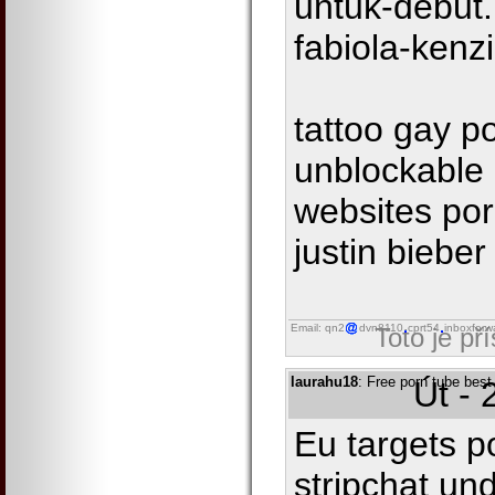
untuk-debut
fabiola-kenz
tattoo gay p
unblockable
websites porn
justin biebe
Email: qn2
dvn8110
cprt54
inboxforw
Toto je př
laurahu18
: Free porn tube bes
Út - 
Eu targets p
stripchat un