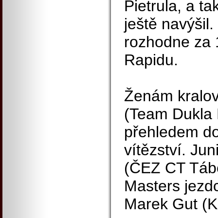
Pietrula, a t
ještě navýšil.
rozhodne za 
Rapidu.
Ženám kralov
(Team Dukla P
přehledem do
vítězství. Jun
(ČEZ CT Tábo
Masters jezdc
Marek Gut (K