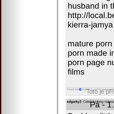
husband in t
http://local
kierra-jamya
mature porn 
porn made i
porn page n
films
Email: fp4
reg6310
usb97
mailguardi
Toto je př
edgarky3
: Celeb fucking video
Pá - 1