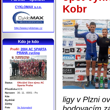
Kobr
CYKLOMAX s.r.o.
http://www.cyklomax.cz
Kdo je kdo
Profil:
2004 AC SPARTA
PRAHA cycling
Status
Oficiální člen týmu AC
Sparta Praha
Přezdívka
ACS
Narozen
30. 11. -0001 - Po
Kde
ligy v Plzni o
Bydliště
Záliby
bodovacím zá
Foto
Ve fotogalerii