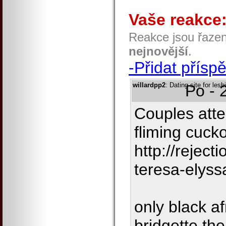
Vaše reakce
Reakce jsou řaze
nejnovější
.
-Přidat přísp
willardpp2
: Dating site for les
Po - 
Couples atte
fliming cucko
http://rejec
teresa-elyss
only black a
bridgette th