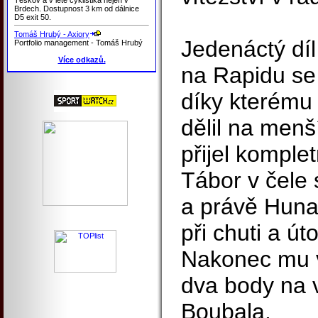
Brdech. Dostupnost 3 km od dálnice
D5 exit 50.
Tomáš Hrubý - Axiory
Jedenáctý dí
Portfolio management - Tomáš Hrubý
Více odkazů.
na Rapidu se 
díky kterému 
dělil na menš
přijel kompl
Tábor v čele
a právě Hunal
při chuti a úto
Nakonec mu v
dva body na 
Boubala.