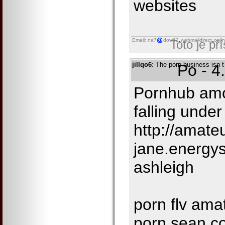
websites
Email: na7
dow62
webmaildirect
onli
Toto je př
jillqo6
: The porn business isn t 
Po - 4
Pornhub amo
falling under
http://amate
jane.energys
ashleigh
porn flv ama
porn sean co