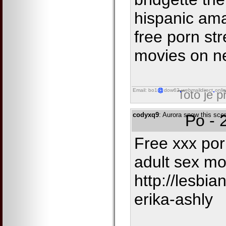
hispanic am
free porn st
movies on ne
Email: bo1
dow62
webmaildirect
onli
Toto je 
codyxq9
: Aurora snow this scen
Po - 
Free xxx por
adult sex mo
http://lesbi
erika-ashly