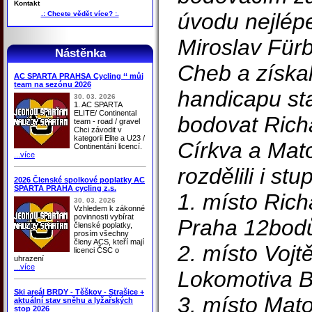
Kontakt
úvodu nejlép
.: Chcete vědět více? :.
Miroslav Fürb
Nástěnka
Cheb a získal
AC SPARTA PRAHSA Cycling ‘‘ můj
team na sezónu 2026
handicapu sta
30. 03. 2026
1. AC SPARTA
ELITE/ Continental
bodovat Rich
team - road / gravel
Chci závodit v
kategorii Elite a U23 /
Církva a Mato
Continentání licencí.
...více
rozdělili i st
2026 Členské spolkové poplatky AC
SPARTA PRAHA cycling z.s.
1. místo Ric
30. 03. 2026
Vzhledem k zákonné
povinnosti vybírat
Praha 12bodů
členské poplatky,
prosím všechny
členy ACS, kteří mají
2. místo Vojt
licenci ČSC o
uhrazení
...více
Lokomotiva 
Ski areál BRDY - Těškov - Strašice +
3. místo Ma
aktuální stav sněhu a lyžařských
stop 2026