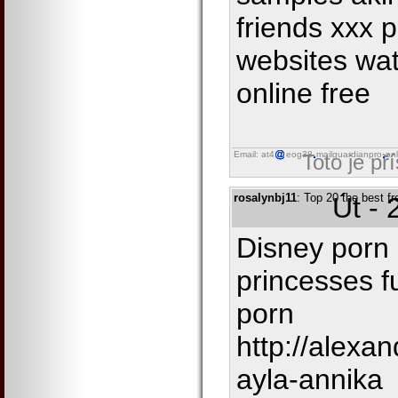
friends xxx 
websites wat
online free
Email: at4
eog38
mailguardianpro
onl
Toto je př
rosalynbj11
: Top 20 the best fr
Út - 
Disney porn 
princesses f
porn
http://alexa
ayla-annika