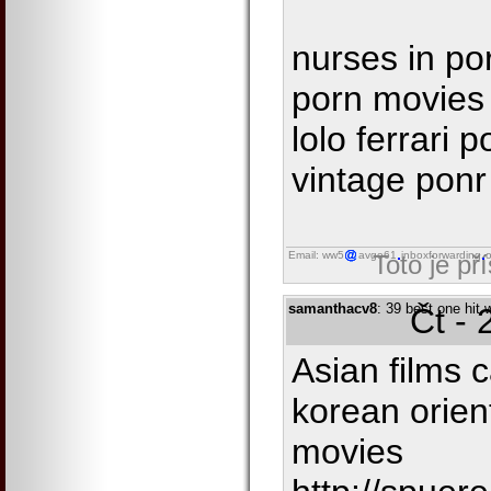
nurses in por
porn movies
lolo ferrari 
vintage ponr
Email: ww5
avgo61
inboxforwarding
o
Toto je př
samanthacv8
: 39 best one hit
Čt - 
Asian films
korean orien
movies