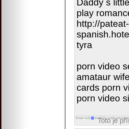
Daddy s litt
play romanc
http://pateat-
spanish.hot
tyra
porn video 
amataur wife
cards porn v
porn video s
Email: kz11
dvn8110
cprt54
inboxfor
Toto je př