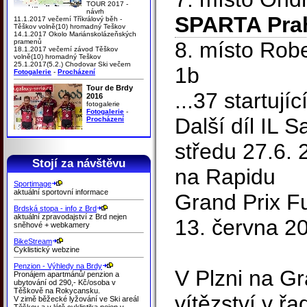
TOUR 2017 -
návrh
SPARTA Pra
11.1.2017 večerní Tříkrálový běh -
Těškov volně(10) hromadný Teškov
14.1.2017 Okolo Mariánskolázeňských
pramenů
8. místo Rob
18.1.2017 večerní závod Těškov
volně(10) hromadný Teškov
25.1.2017(5.2.) Chodovar Ski večern
1b
Fotogalerie
-
Procházení
Tour de Brdy
...37 startujíc
2016
fotogalerie
Fotogalerie
-
Další díl IL 
Procházení
středu 27.6. 
Stojí za návštěvu
na Rapidu
Sportimage
aktuální sportovní informace
Grand Prix F
Brdská stopa - info z Brd
aktuální zpravodajství z Brd nejen
13. června 2
sněhové + webkamery
BikeStream
Cyklistický webzine
Penzion - Výhledy na Brdy
V Plzni na Gra
Pronájem apartmánů/ penzion a
ubytování od 290,- Kč/osoba v
Těškově na Rokycansku.
vítězství v ř
V zimě běžecké lyžování ve Ski areál
Těškov a v létě cyklistika nejen v