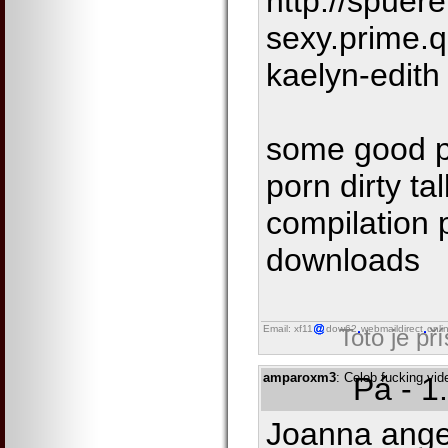
http://spuer
sexy.prime.
kaelyn-edith
some good p
porn dirty t
compilation 
downloads
Email: xf11
dow62
webmaildirect
onli
Toto je př
amparoxm3
: Celeb fucking vi
Pá - 1
Joanna ange