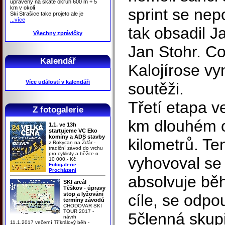
upraveny na skate okruh 600 m + 5
km v okolí
sprint se nep
Ski Strašice take projeto ale je
...více
tak obsadil J
Všechny zprávičky
Jan Stohr. C
Kalendář
Kalojírose vy
Více událostí v kalendáři
soutěži.
Třetí etapa v
Z fotogalerie
km dlouhém o
1.1. ve 13h
startujeme VC Eko
komíny a ADS stavby
kilometrů. Te
z Rokycan na Žďár -
tradiční závod do vrchu
pro cyklisty a běžce o
vyhovoval se 
10 000,- Kč
Fotogalerie
-
Procházení
absolvuje bě
SKI areál
Těškov - úpravy
stop a lyžování
cíle, se odpo
termíny závodů
CHODOVAR SKI
TOUR 2017 -
5členná skup
návrh
11.1.2017 večerní Tříkrálový běh -