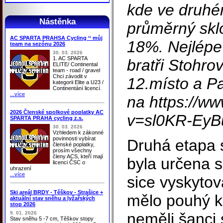
kde ve druhé
Nástěnka
průměrný sklo
AC SPARTA PRAHSA Cycling ‘‘ můj
18%. Nejlépe 
team na sezónu 2026
30. 03. 2026
1. AC SPARTA
bratři Stohro
ELITE/ Continental
team - road / gravel
Chci závodit v
12.místo a Pa
kategorii Elite a U23 /
Continentání licencí.
...více
na https://w
2026 Členské spolkové poplatky AC
v=sl0KR-EyB
SPARTA PRAHA cycling z.s.
30. 03. 2026
Vzhledem k zákonné
povinnosti vybírat
Druhá etapa s
členské poplatky,
prosím všechny
členy ACS, kteří mají
byla určena s
licenci ČSC o
uhrazení
...více
sice vyskytov
Ski areál BRDY - Těškov - Strašice +
mělo pouhý ki
aktuální stav sněhu a lyžařských
stop 2026
9. 01. 2026
neměli šanci 
Stav sněhu 5 -7 cm, Těškov stopy