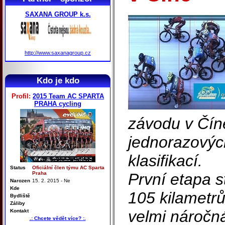
SAXANA GROUP k.s.
http://www.saxanagroup.cz
Kdo je kdo
Profil:
2015 Team AC SPARTA
PRAHA cycling
závodu v Čín
jednorazovýc
klasifikací.
Status
Oficiální člen týmu AC Sparta
Praha
První etapa s
Narozen
15. 2. 2015 - Ne
Kde
105 kilametrů
Bydliště
Záliby
velmi náročn
Kontakt
.: Chcete vědět více? :.