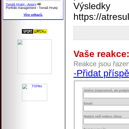
Výsledky
Tomáš Hrubý - Axiory
Portfolio management - Tomáš Hrubý
https://atresu
Více odkazů.
Vaše reakce
Reakce jsou řaze
-Přidat přísp
Jméno (nepovinné, ale podpis 
Email:
Nadpis vaší reakce, téma: