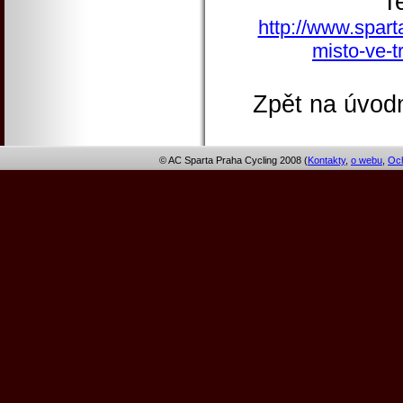
T
http://www.spart
misto-ve-t
Zpět na úvodn
© AC Sparta Praha Cycling 2008 (
Kontakty
,
o webu
,
Och