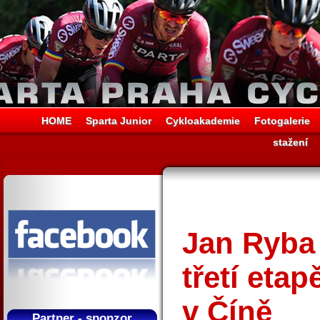
HOME
Sparta Junior
Cykloakademie
Fotogalerie
stažení
Jan Ryba 
třetí eta
v Číně
Partner - sponzor