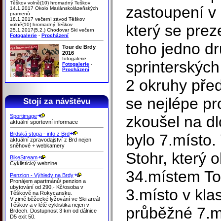
Těškov volně(10) hromadný Teškov
zastoupení v
14.1.2017 Okolo Mariánskolázeňských
pramenů
18.1.2017 večerní závod Těškov
volně(10) hromadný Teškov
který se preze
25.1.2017(5.2.) Chodovar Ski večern
Fotogalerie
-
Procházení
toho jedno dr
Tour de Brdy
2016
fotogalerie
sprinterských
Fotogalerie
-
Procházení
2 okruhy pře
se nejlépe pr
Stojí za návštěvu
Sportimage
zkoušel na dl
aktuální sportovní informace
Brdská stopa - info z Brd
bylo 7.místo.
aktuální zpravodajství z Brd nejen
sněhové + webkamery
Stohr, který 
BikeStream
Cyklistický webzine
34.místem To
Penzion - Výhledy na Brdy
Pronájem apartmánů/ penzion a
ubytování od 290,- Kč/osoba v
3.místo v kla
Těškově na Rokycansku.
V zimě běžecké lyžování ve Ski areál
Těškov a v létě cyklistika nejen v
průběžné 7.mí
Brdech. Dostupnost 3 km od dálnice
D5 exit 50.