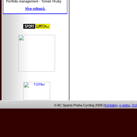
Portfolio management - Tomáš Hrubý
Více odkazů.
© AC Sparta Praha Cycling 2008 (
Kontakty
,
o webu
,
Och