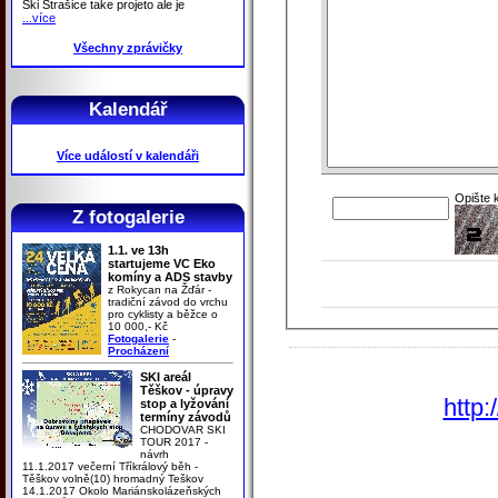
Ski Strašice take projeto ale je
...více
Všechny zprávičky
Kalendář
Více událostí v kalendáři
Opište 
Z fotogalerie
1.1. ve 13h
startujeme VC Eko
komíny a ADS stavby
z Rokycan na Žďár -
tradiční závod do vrchu
pro cyklisty a běžce o
10 000,- Kč
Fotogalerie
-
Procházení
SKI areál
Těškov - úpravy
http:
stop a lyžování
termíny závodů
CHODOVAR SKI
TOUR 2017 -
návrh
11.1.2017 večerní Tříkrálový běh -
Těškov volně(10) hromadný Teškov
14.1.2017 Okolo Mariánskolázeňských