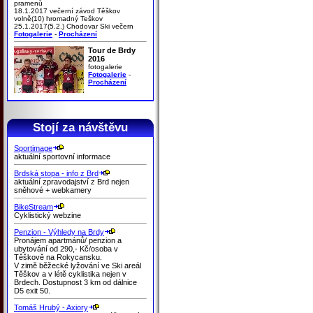
pramenů
18.1.2017 večerní závod Těškov
volně(10) hromadný Teškov
25.1.2017(5.2.) Chodovar Ski večern
Fotogalerie
-
Procházení
Tour de Brdy
2016
fotogalerie
Fotogalerie
-
Procházení
Stojí za návštěvu
Sportimage
aktuální sportovní informace
Brdská stopa - info z Brd
aktuální zpravodajství z Brd nejen
sněhové + webkamery
BikeStream
Cyklistický webzine
Penzion - Výhledy na Brdy
Pronájem apartmánů/ penzion a
ubytování od 290,- Kč/osoba v
Těškově na Rokycansku.
V zimě běžecké lyžování ve Ski areál
Těškov a v létě cyklistika nejen v
Brdech. Dostupnost 3 km od dálnice
D5 exit 50.
Tomáš Hrubý - Axiory