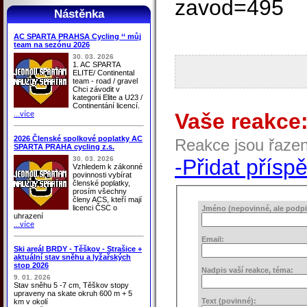
zavod=495
Nástěnka
AC SPARTA PRAHSA Cycling ‘‘ můj
team na sezónu 2026
30. 03. 2026
1. AC SPARTA
ELITE/ Continental
team - road / gravel
Chci závodit v
kategorii Elite a U23 /
Continentání licencí.
Vaše reakce
...více
2026 Členské spolkové poplatky AC
Reakce jsou řaze
SPARTA PRAHA cycling z.s.
30. 03. 2026
-Přidat přísp
Vzhledem k zákonné
povinnosti vybírat
členské poplatky,
prosím všechny
členy ACS, kteří mají
licenci ČSC o
Jméno (nepovinné, ale podpis
uhrazení
...více
Email:
Ski areál BRDY - Těškov - Strašice +
aktuální stav sněhu a lyžařských
stop 2026
Nadpis vaší reakce, téma:
9. 01. 2026
Stav sněhu 5 -7 cm, Těškov stopy
upraveny na skate okruh 600 m + 5
Text (povinné):
km v okolí