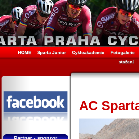
HOME
Sparta Junior
Cykloakademie
Fotogalerie
stažení
AC Sparta
Partner - sponzor