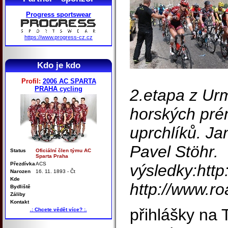
Progress sportswear
https://www.progress-cz.cz
Kdo je kdo
Profil:
2006 AC SPARTA
PRAHA cycling
2.etapa z Ur
horských prém
uprchlíků. Ja
Pavel Stöhr.
Status
Oficiální člen týmu AC
Sparta Praha
Přezdívka
ACS
výsledky:http
Narozen
16. 11. 1893 - Čt
Kde
http://www.ro
Bydliště
Záliby
Kontakt
přihlášky na 
.: Chcete vědět více? :.