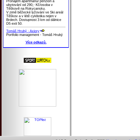
Pronájem apartmánů/ penzion a
ubytování od 290,- Kč/osoba v
Těškově na Rokycansku.
V zimě běžecké lyžování ve Ski areál
Těškov a v létě cyklistika nejen v
Brdech. Dostupnost 3 km od dálnice
D5 exit 50.
Tomáš Hrubý - Axiory
Portfolio management - Tomáš Hrubý
Více odkazů.