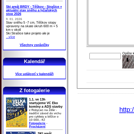
Ski areál BRDY - Těškov - Strašice +
aktuální stav sněhu a lyžařských
stop 2026
9. 01. 2026
Stav sněhu 5 -7 cm, Těškov stopy
upraveny na skate okruh 600 m + 5
km v okolí
Ski Strašice take projeto ale je
...více
Všechny zprávičky
Opište 
Kalendář
Více událostí v kalendáři
Z fotogalerie
1.1. ve 13h
startujeme VC Eko
komíny a ADS stavby
http:
z Rokycan na Žďár -
tradiční závod do vrchu
pro cyklisty a běžce o
10 000,- Kč
Fotogalerie
-
Procházení
SKI areál