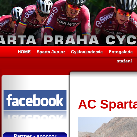
HOME
Sparta Junior
Cykloakademie
Fotogalerie
stažení
AC Sparta
Partner - sponzor