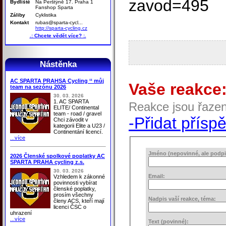
zavod=495
Bydliště
Na Perštýně 17. Praha 1
Fanshop Sparta
Záliby
Cyklistika
Kontakt
rubas@sparta-cycl...
http://sparta-cycling.cz
.: Chcete vědět více? :.
Nástěnka
AC SPARTA PRAHSA Cycling ‘‘ můj
Vaše reakce
team na sezónu 2026
30. 03. 2026
1. AC SPARTA
Reakce jsou řaze
ELITE/ Continental
team - road / gravel
-Přidat přísp
Chci závodit v
kategorii Elite a U23 /
Continentání licencí.
...více
Jméno (nepovinné, ale podpis
2026 Členské spolkové poplatky AC
SPARTA PRAHA cycling z.s.
30. 03. 2026
Email:
Vzhledem k zákonné
povinnosti vybírat
členské poplatky,
prosím všechny
Nadpis vaší reakce, téma:
členy ACS, kteří mají
licenci ČSC o
uhrazení
...více
Text (povinné):