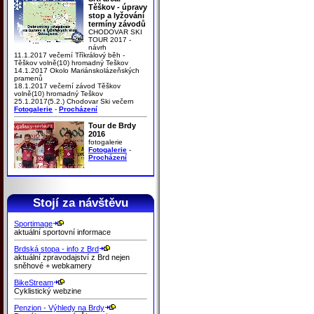
Těškov - úpravy
stop a lyžování
termíny závodů
CHODOVAR SKI
TOUR 2017 -
návrh
11.1.2017 večerní Tříkrálový běh -
Těškov volně(10) hromadný Teškov
14.1.2017 Okolo Mariánskolázeňských
pramenů
18.1.2017 večerní závod Těškov
volně(10) hromadný Teškov
25.1.2017(5.2.) Chodovar Ski večern
Fotogalerie
-
Procházení
Tour de Brdy
2016
fotogalerie
Fotogalerie
-
Procházení
Stojí za návštěvu
Sportimage
aktuální sportovní informace
Brdská stopa - info z Brd
aktuální zpravodajství z Brd nejen
sněhové + webkamery
BikeStream
Cyklistický webzine
Penzion - Výhledy na Brdy