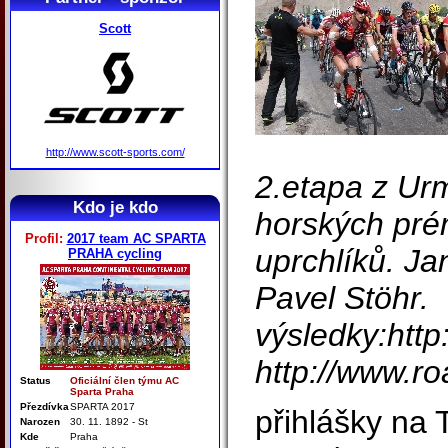
Scott
http://www.scott-sports.com/
2.etapa z Ur
Kdo je kdo
horských prém
Profil:
2017 team AC SPARTA
uprchlíků. Ja
PRAHA cycling
Pavel Stöhr.
výsledky:http
http://www.ro
Status
Oficiální člen týmu AC
Sparta Praha
Přezdívka
SPARTA 2017
přihlášky na 
Narozen
30. 11. 1892 - St
Kde
Praha