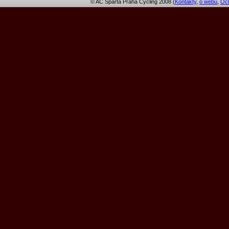
© AC Sparta Praha Cycling 2008 (
Kontakty
,
o webu
,
Och