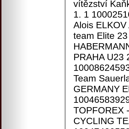
vítězství Kaň
1. 1 10002
Alois ELKOV
team Elite 2
HABERMANN 
PRAHA U23 2
1000862459
Team Sauerl
GERMANY Eli
10046583929
TOPFOREX -
CYCLING TEA