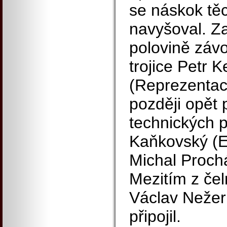
se náskok tě
navyšoval. Za
polovině závo
trojice Petr 
(Reprezentac
později opět 
technických p
Kaňkovský (E
Michal Prochá
Mezitím z čel
Václav Nežerka
připojil.