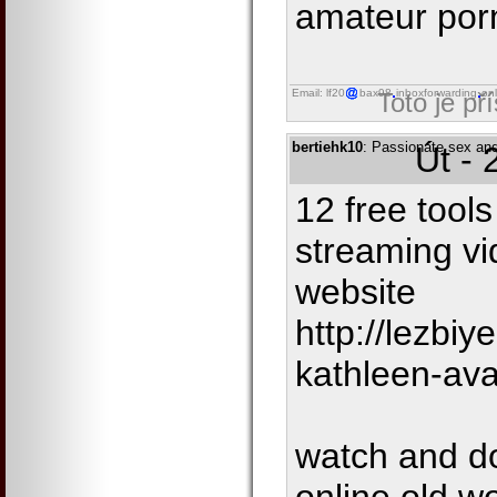
amateur por
Email: lf20
bax98
inboxforwarding
onl
Toto je př
bertiehk10
: Passionate sex and
Út - 
12 free tool
streaming vi
website
http://lezbi
kathleen-av
watch and d