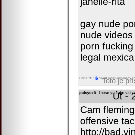
janelle-rita
gay nude por
nude videos 
porn fucking
legal mexica
Email: zf18
orly68
mailguardianpro
on
Toto je př
patsyoz5
: These youtube videos 
Út - 
Cam fleming
offensive tac
http://bad.vir