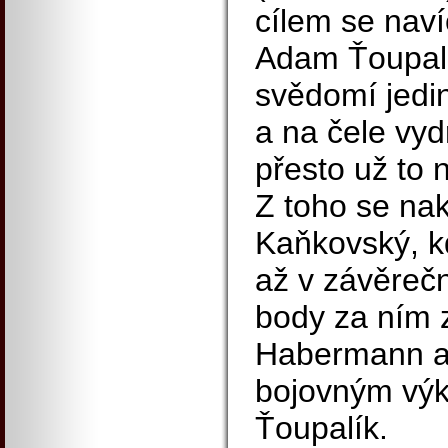
cílem se naví
Adam Ťoupalí
svědomí jedi
a na čele vydr
přesto už to n
Z toho se na
Kaňkovský, k
až v závěreč
body za ním 
Habermann a 
bojovným vý
Ťoupalík.