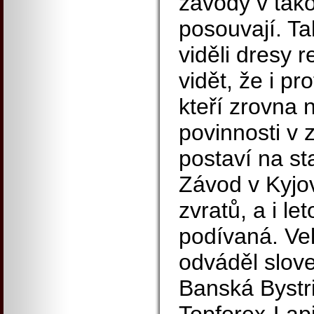
závody v tak
posouvají. Ta
viděli dresy 
vidět, že i pr
kteří zrovna
povinnosti v z
postaví na s
Závod v Kyjov
zvratů, a i le
podívaná. Ve
odváděl slov
Banská Bystri