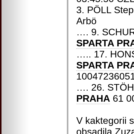
3. PÖLL Ste
Arbö
…. 9. SCHU
SPARTA PR
….. 17. HON
SPARTA PR
1004723605
…. 26. STÖ
PRAHA
61 0
V kaktegorii 
obsadila Zu