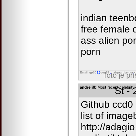
indian teenb
free female 
ass alien por
porn
Email: qp60
eog38
mailguardianpro
o
Toto je př
andreii8
: Most recent celebrit
St -
Github ccd0
list of image
http://adagio