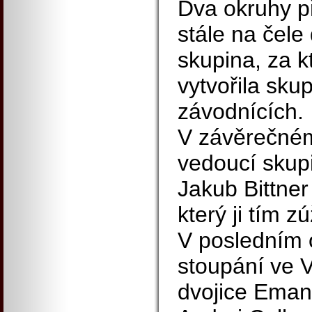
Dva okruhy p
stále na čele
skupina, za 
vytvořila sku
závodnících.
V závěrečném
vedoucí skupi
Jakub Bittner
který ji tím z
V posledním 
stoupání ve V
dvojice Eman