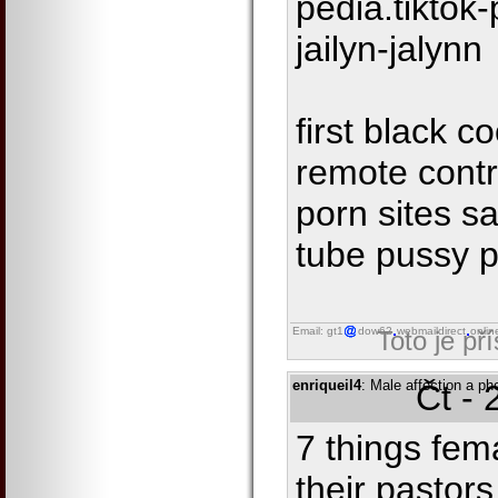
pedia.tiktok
jailyn-jalynn
first black c
remote contr
porn sites s
tube pussy 
Email: gt1
dow62
webmaildirect
onlin
Toto je př
enriqueil4
: Male affection a ph
Čt - 
7 things fem
their pastor