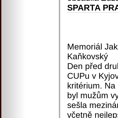
SPARTA PR
Memoriál Jak
Kaňkovský
Den před dr
CUPu v Kyjov
kritérium. Na
byl mužům vy
sešla meziná
včetně nejle