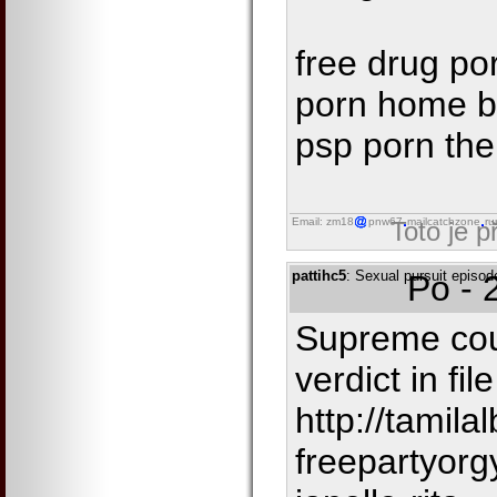
free drug po
porn home b
psp porn the
Email: zm18
pnw67
mailcatchzone
ru
Toto je 
pattihc5
: Sexual pursuit episod
Po - 
Supreme cou
verdict in fi
http://tamil
freepartyorg