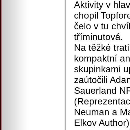
Aktivity v hla
chopil Topfor
čelo v tu chví
tříminutová.
Na těžké trat
kompaktní ani
skupinkami up
zaútočili Ad
Sauerland NR
(Reprezentac
Neuman a Mat
Elkov Author)