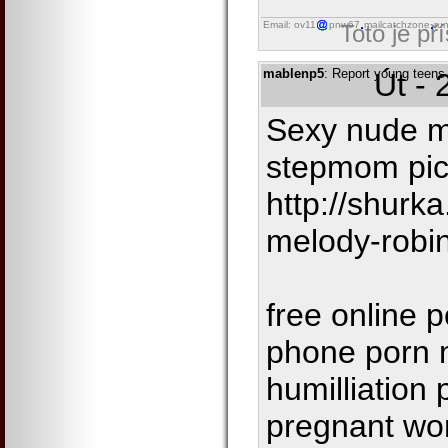
Email: ov11
pnw67
mailcatchzone
ru
Toto je př
mablenp5
: Report young teens
Út - 
Sexy nude 
stepmom pic
http://shurk
melody-robi
free online p
phone porn m
humilliation 
pregnant wo