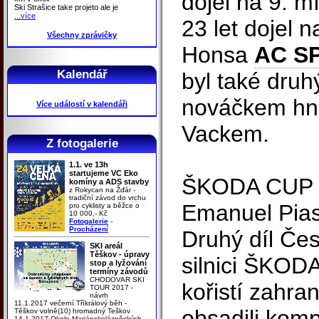
dojel na 9. mí
Ski Strašice take projeto ale je
...více
23 let dojel n
Všechny zprávičky
Honsa
AC S
Kalendář
byl také dru
nováčkem hn
Více událostí v kalendáři
Vackem.
Z fotogalerie
1.1. ve 13h
startujeme VC Eko
ŠKODA CUP v
komíny a ADS stavby
z Rokycan na Žďár -
tradiční závod do vrchu
Emanuel Pia
pro cyklisty a běžce o
10 000,- Kč
Fotogalerie
-
Procházení
Druhý díl Če
SKI areál
Těškov - úpravy
silnici ŠKOD
stop a lyžování
termíny závodů
CHODOVAR SKI
kořistí zahra
TOUR 2017 -
návrh
11.1.2017 večerní Tříkrálový běh -
obsadili komp
Těškov volně(10) hromadný Teškov
14.1.2017 Okolo Mariánskolázeňských