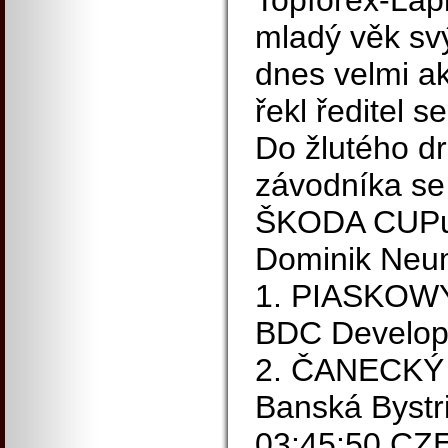
Topforex-Lapi
mladý věk sv
dnes velmi ak
řekl ředitel s
Do žlutého d
závodníka s
ŠKODA CUPu 
Dominik Neum
1. PIASKOW
BDC Develop
2. ČANECKÝ
Banská Bystr
03:45:50 CZ