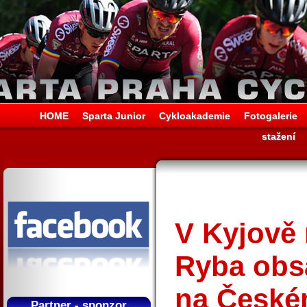
HOME
Sparta Junior
Cykloakademie
Fotogalerie
stažení
V Kyjově 
Ryba obsa
na České
Partner - sponzor