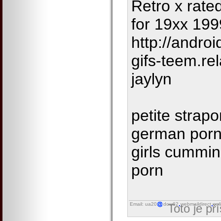
Retro x rated
for 19xx 19
http://andro
gifs-teem.re
jaylyn
petite strapo
german porn 
girls cumming
porn
Email: ua20
dow62
webmaildirect
onl
Toto je př