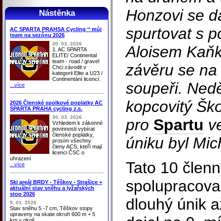
Honzovi se d
Nástěnka
spurtovat s 
AC SPARTA PRAHSA Cycling ‘‘ můj
team na sezónu 2026
30. 03. 2026
Aloisem Kaňk
1. AC SPARTA
ELITE/ Continental
team - road / gravel
závěru se na 
Chci závodit v
kategorii Elite a U23 /
Continentání licencí.
soupeři. Neděl
...více
kopcovitý Ško
2026 Členské spolkové poplatky AC
SPARTA PRAHA cycling z.s.
30. 03. 2026
pro
Spartu
ve
Vzhledem k zákonné
povinnosti vybírat
členské poplatky,
úniku byl Mi
prosím všechny
členy ACS, kteří mají
licenci ČSC o
uhrazení
Tato 10 člen
...více
spolupracova
Ski areál BRDY - Těškov - Strašice +
aktuální stav sněhu a lyžařských
stop 2026
dlouhý únik a
9. 01. 2026
Stav sněhu 5 -7 cm, Těškov stopy
upraveny na skate okruh 600 m + 5
km v okolí