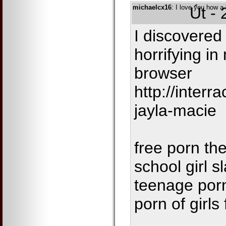
michaelcx16
: I love you how a
Út -
I discovered
horrifying in
browser
http://inter
jayla-macie
free porn the
school girl 
teenage porn
porn of girls