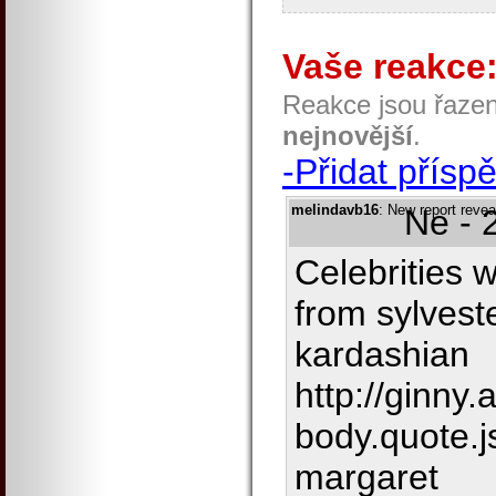
Vaše reakce
Reakce jsou řaze
nejnovější
.
-Přidat přísp
melindavb16
: New report reve
Ne - 
Celebrities 
from sylveste
kardashian
http://ginny.
body.quote.j
margaret