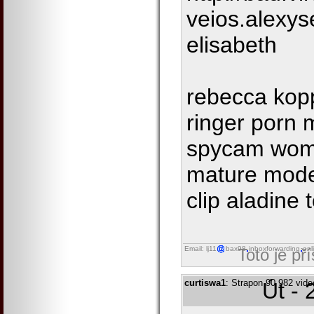
veios.alexys
elisabeth
rebecca kop
ringer porn 
spycam wome
mature mode
clip aladine 
Email: lj11
bax98
inboxforwarding
onl
Toto je př
curtiswa1
: Strapon 90 982 vide
Út - 