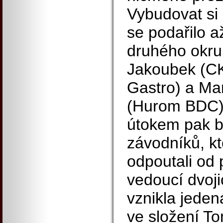
Vybudovat si
se podařilo a
druhého okru
Jakoubek (C
Gastro) a Ma
(Hurom BDC)
útokem pak by
závodníků, kt
odpoutali od p
vedoucí dvoji
vznikla jeden
ve složení T