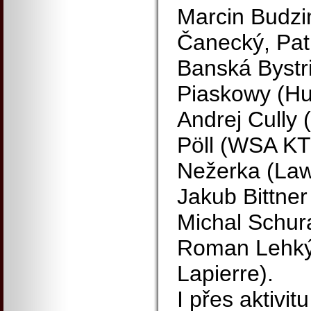
Marcin Budzi
Čanecký, Pat
Banská Bystr
Piaskowy (H
Andrej Cully 
Pöll (WSA KT
Nežerka (Lawi
Jakub Bittner
Michal Schur
Roman Lehký
Lapierre).
I přes aktivi