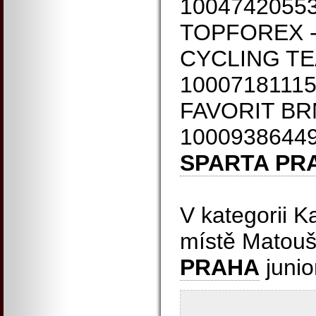
10047420553
TOPFOREX -
CYCLING TEA
10007181115
FAVORIT BRNO
1000938644
SPARTA PR
V kategorii K
místě Matou
PRAHA
junio