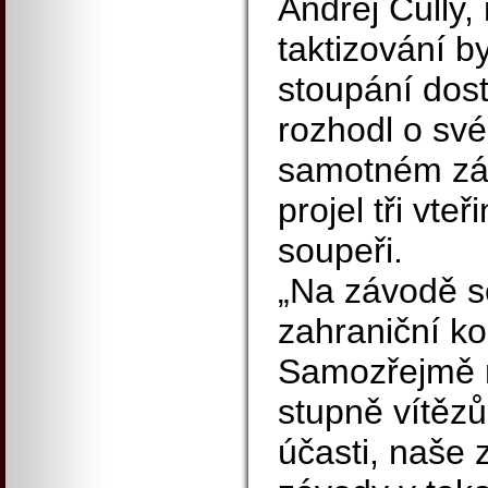
Andrej Cully,
taktizování b
stoupání dost
rozhodl o své
samotném záv
projel tři vte
soupeři.
„Na závodě s
zahraniční k
Samozřejmě n
stupně vítězů
účasti, naše 