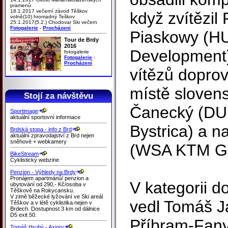
pramenů
18.1.2017 večerní závod Těškov
když zvítězil
volně(10) hromadný Teškov
25.1.2017(5.2.) Chodovar Ski večern
Fotogalerie
-
Procházení
Piaskowy (
Tour de Brdy
2016
Development)
fotogalerie
Fotogalerie
-
Procházení
vítězů doprov
místě sloven
Stojí za návštěvu
Čanecký (DU
Sportimage
aktuální sportovní informace
Bystrica) a n
Brdská stopa - info z Brd
aktuální zpravodajství z Brd nejen
sněhové + webkamery
(WSA KTM Gr
BikeStream
Cyklistický webzine
Penzion - Výhledy na Brdy
Pronájem apartmánů/ penzion a
V kategorii do
ubytování od 290,- Kč/osoba v
Těškově na Rokycansku.
V zimě běžecké lyžování ve Ski areál
vedl Tomáš 
Těškov a v létě cyklistika nejen v
Brdech. Dostupnost 3 km od dálnice
D5 exit 50.
Příbram-Fany
Tomáš Hrubý - Axiory