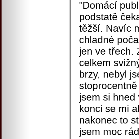
"Domácí publ
podstatě čeka
těžší. Navíc 
chladné počas
jen ve třech.
celkem svižný
brzy, nebyl j
stoprocentně 
jsem si hned 
konci se mi al
nakonec to sta
jsem moc rád