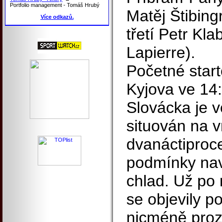
Portfolio management - Tomáš Hrubý
Matěj Štibing
Více odkazů.
třetí Petr Kl
Lapierre).
Početné start
Kyjova ve 14
Slovácka je v
situován na v
dvanáctiproc
podmínky naví
chlad. Už po 
se objevily p
nicméně proz