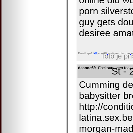
online old w
porn silvers
guy gets do
desiree ama
Email: qe11
eog38
mailguardianpro
o
Toto je př
deanoc69
: Cocksure men teach
St -
Cumming deep
babysitter b
http://conditi
latina.sex.b
morgan-mad