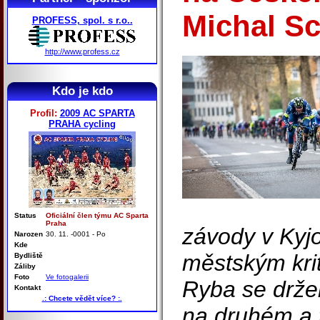
Michal Sc
PROFESS, spol. s r.o..
http://www.profess.cz
Kdo je kdo
Profil:
2009 AC SPARTA
PRAHA cycling
Status
Oficiální člen týmu AC Sparta
Praha
závody v Kyjo
Narozen
30. 11. -0001 - Po
Kde
městským kri
Bydliště
Záliby
Foto
Ve fotogalerii
Ryba se drže
Kontakt
.: Chcete vědět více? :.
na druhém a t