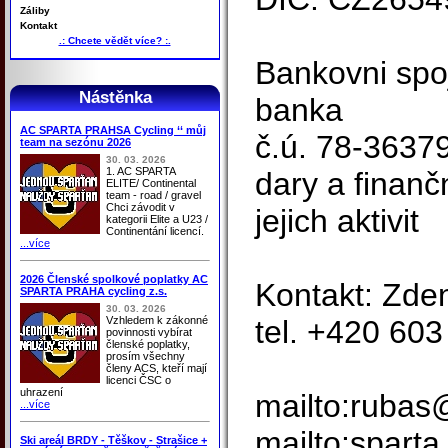
Záliby
Kontakt
.: Chcete vědět více? :.
Bankovni spo
Nástěnka
banka
AC SPARTA PRAHSA Cycling ‘‘ můj
č.ú. 78-3637
team na sezónu 2026
30. 03. 2026
1. AC SPARTA
dary a finan
ELITE/ Continental
team - road / gravel
Chci závodit v
jejich aktivit
kategorii Elite a U23 /
Continentání licencí.
...více
2026 Členské spolkové poplatky AC
Kontakt: Zde
SPARTA PRAHA cycling z.s.
30. 03. 2026
Vzhledem k zákonné
tel. +420 60
povinnosti vybírat
členské poplatky,
prosím všechny
členy ACS, kteří mají
licenci ČSC o
uhrazení
mailto:rubas
...více
mailto:spart
Ski areál BRDY - Těškov - Strašice +