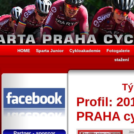
HOME
Sparta Junior
Cykloakademie
Fotogalerie
stažení
Tý
Profil: 
PRAHA cy
Jm
Partner - sponzor