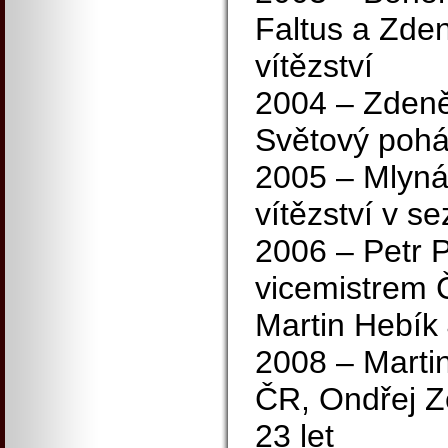
Faltus a Zde
vítězství
2004 – Zdeně
Světový pohá
2005 – Mlynář
vítězství v s
2006 – Petr P
vicemistrem 
Martin Hebík 
2008 – Martin
ČR, Ondřej Z
23 let