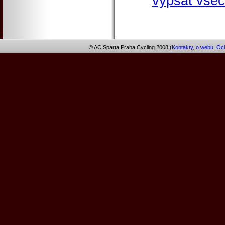
vypsat všec
© AC Sparta Praha Cycling 2008 (
Kontakty
,
o webu
,
Och