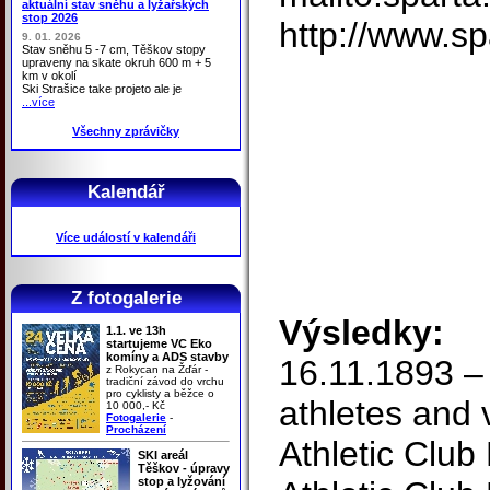
aktuální stav sněhu a lyžařských
stop 2026
http://www.sp
9. 01. 2026
Stav sněhu 5 -7 cm, Těškov stopy
upraveny na skate okruh 600 m + 5
km v okolí
Ski Strašice take projeto ale je
...více
Všechny zprávičky
Kalendář
Více událostí v kalendáři
Z fotogalerie
Výsledky:
1.1. ve 13h
startujeme VC Eko
komíny a ADS stavby
16.11.1893 – 
z Rokycan na Žďár -
tradiční závod do vrchu
pro cyklisty a běžce o
athletes and 
10 000,- Kč
Fotogalerie
-
Procházení
Athletic Club
SKI areál
Těškov - úpravy
stop a lyžování