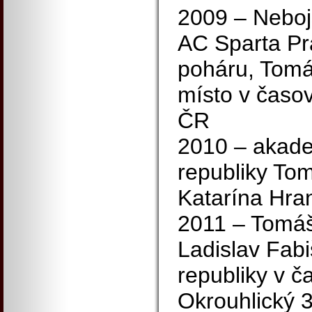
2009 – Neboj
AC Sparta Pr
poháru, Tomá
místo v časov
ČR
2010 – akade
republiky To
Katarína Hra
2011 – Tomáš
Ladislav Fabi
republiky v č
Okrouhlický 