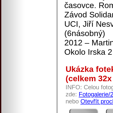
časovce. Rom
Závod Solidar
UCI, Jiří Nes
(6násobný)
2012 – Martin
Okolo Irska 2.2
Ukázka fotek
(celkem 32x 
INFO: Celou fotog
zde:
Fotogalerie/
nebo
Otevřít proc