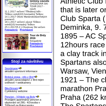
Athletic Club
termíny závodů
CHODOVAR SKI
TOUR 2017 -
that is later 
návrh
11.1.2017 večerní Tříkrálový běh -
Těškov volně(10) hromadný Teškov
Club Sparta (
14.1.2017 Okolo Mariánskolázeňských
pramenů
18.1.2017 večerní závod Těškov
Deminka, 9. 
volně(10) hromadný Teškov
25.1.2017(5.2.) Chodovar Ski večern
Fotogalerie
-
Procházení
1895 – AC Sp
Tour de Brdy
2016
fotogalerie
12hours race
Fotogalerie
-
Procházení
a clay track 
Spartans als
Stojí za návštěvu
Warsaw, Vie
Sportimage
aktuální sportovní informace
Brdská stopa - info z Brd
1921 – The cl
aktuální zpravodajství z Brd nejen
sněhové + webkamery
marathon Pra
BikeStream
Cyklistický webzine
Praha (262 km
Penzion - Výhledy na Brdy
Pronájem apartmánů/ penzion a
ubytování od 290,- Kč/osoba v
Těškově na Rokycansku.