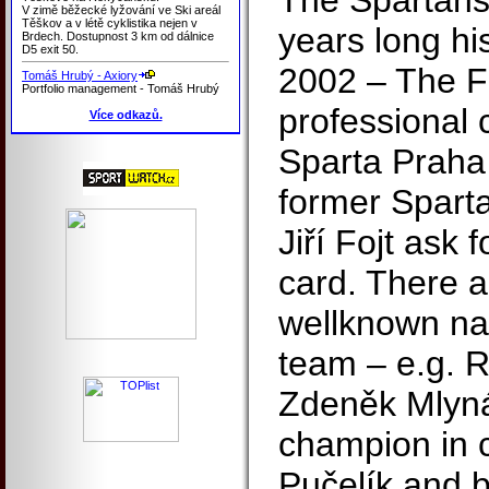
The Spartans
V zimě běžecké lyžování ve Ski areál
Těškov a v létě cyklistika nejen v
years long his
Brdech. Dostupnost 3 km od dálnice
D5 exit 50.
2002 – The F
Tomáš Hrubý - Axiory
Portfolio management - Tomáš Hrubý
professional 
Více odkazů.
Sparta Praha 
former Sparta
Jiří Fojt ask
card. There a
wellknown na
team – e.g. R
Zdeněk Mlyná
champion in c
Pučelík and b