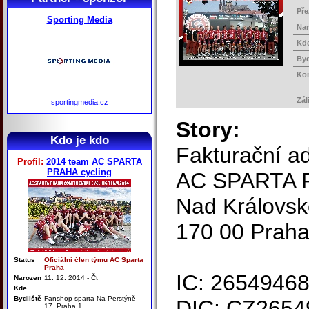
Pře
Sporting Media
Na
Kd
Byd
Ko
Zál
sportingmedia.cz
Story:
Kdo je kdo
Fakturační a
Profil:
2014 team AC SPARTA
PRAHA cycling
AC SPARTA P
Nad Královsk
170 00 Praha
Status
Oficiální člen týmu AC Sparta
Praha
IC: 2654946
Narozen
11. 12. 2014 - Čt
Kde
Bydliště
Fanshop sparta Na Perstýně
DIC: CZ2654
17. Praha 1