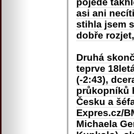
pojede takhl
asi ani necít
stihla jsem 
dobře rozjet
Druhá skonč
teprve 18let
(-2:43), dce
průkopníků 
Česku a šéf
Expres.cz/BM
Michaela Ger