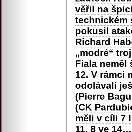
věřil na špi
technickém s
pokusil ata
Richard Habe
„modré“ troji
Fiala neměl 
12. V rámci 
odolávali je
(Pierre Bagu
(CK Pardubi
měli v cíli 7
11, 8 ve 14…