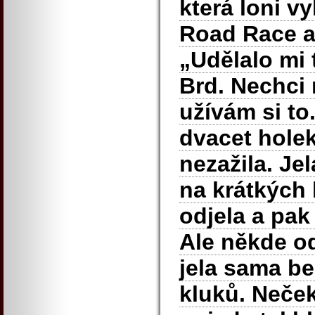
která loni vy
Road Race a
„Udělalo mi 
Brd. Nechci 
užívám si to
dvacet holek
nezažila. Je
na krátkých
odjela a pak
Ale někde od
jela sama be
kluků. Neček