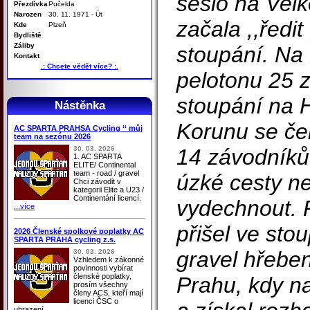
sešlo na Velk
Přezdívka
Pučelda
Narozen
30. 11. 1971 - Út
začala ,,ředit 
Kde
Plzeň
Bydliště
Záliby
stoupání. Na
Kontakt
.: Chcete vědět více? :.
pelotonu 25 
stoupání na 
Nástěnka
Korunu se čel
AC SPARTA PRAHSA Cycling ‘‘ můj
team na sezónu 2026
30. 03. 2026
14 závodníků
1. AC SPARTA
ELITE/ Continental
team - road / gravel
úzké cesty n
Chci závodit v
kategorii Elite a U23 /
Continentání licencí.
vydechnout. 
...více
přišel ve sto
2026 Členské spolkové poplatky AC
SPARTA PRAHA cycling z.s.
gravel hřebe
30. 03. 2026
Vzhledem k zákonné
povinnosti vybírat
členské poplatky,
Prahu, kdy na
prosím všechny
členy ACS, kteří mají
licenci ČSC o
uhrazení