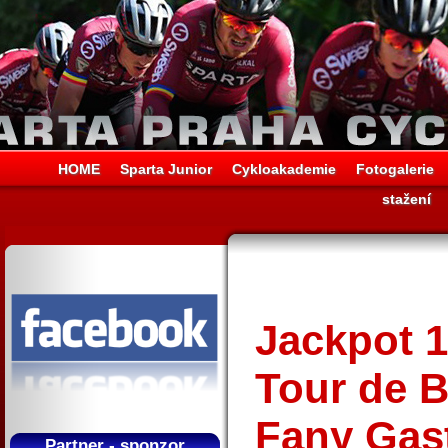
HOME
Sparta Junior
Cykloakademie
Fotogalerie
stažení
Jackpot 1
Tour de B
Fany Gas
Partner - sponzor