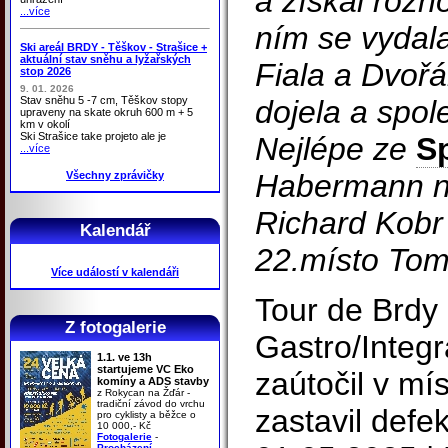
a získal rozh
...více
ním se vydal
Ski areál BRDY - Těškov - Strašice +
aktuální stav sněhu a lyžařských
Fiala a Dvořá
stop 2026
9. 01. 2026
Stav sněhu 5 -7 cm, Těškov stopy
dojela a spole
upraveny na skate okruh 600 m + 5
km v okolí
Ski Strašice take projeto ale je
Nejlépe ze
S
...více
Habermann na
Všechny zprávičky
Richard Kobr
Kalendář
22.místo Tomá
Více událostí v kalendáři
Tour de Brdy
Z fotogalerie
Gastro/Integr
1.1. ve 13h
startujeme VC Eko
zaútočil v mís
komíny a ADS stavby
z Rokycan na Žďár -
tradiční závod do vrchu
zastavil defek
pro cyklisty a běžce o
10 000,- Kč
Fotogalerie
-
Procházení