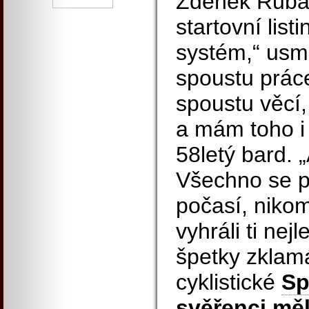
Zdeněk Rubáš 
startovní list
systém,“ usm
spoustu práce
spoustu věcí,
a mám toho i 
58letý bard. 
Všechno se p
počasí, nikom
vyhráli ti nej
špetky zklam
cyklistické
Sp
svěřenci měl