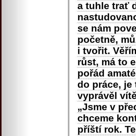
a tuhle trať
nastudovano
se nám poved
početně, mů
i tvořit. Věř
růst, má to e
pořád amaté
do práce, je
vyprávěl vít
„Jsme v pře
chceme konti
příští rok. T