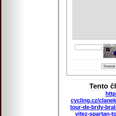
Opište kó
Tento č
htt
cycling.cz/clane
tour-de-brdy-bra
vitez-spartan-t