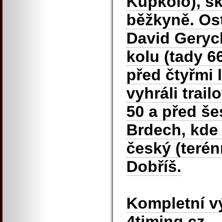
Kupkolo), sk
běžkyně. Ost
David Geryc
kolu (tady 66
před čtyřmi 
vyhráli trai
50 a před še
Brdech, kde 
český (terén
Dobříš.
Kompletní v
4timing.cz.