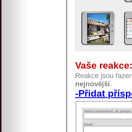
Vaše reakce
Reakce jsou řaze
nejnovější
.
-Přidat přís
Jméno (nepovinné, ale podpis j
Email: