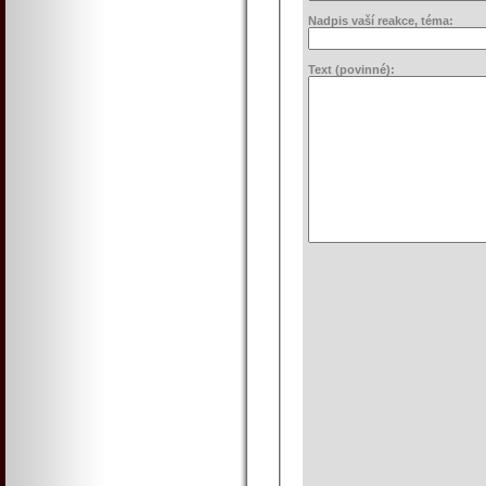
Nadpis vaší reakce, téma:
Text (povinné):