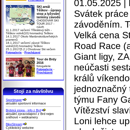
01.05.2025 |
SKI areál
Těškov - úpravy
Svátek práce o
stop a lyžování
termíny závodů
CHODOVAR SKI
závoděním. T
TOUR 2017 -
návrh
11.1.2017 večerní Tříkrálový běh -
Velká cena Str
Těškov volně(10) hromadný Teškov
14.1.2017 Okolo Mariánskolázeňských
pramenů
Road Race (a
18.1.2017 večerní závod Těškov
volně(10) hromadný Teškov
25.1.2017(5.2.) Chodovar Ski večern
Fotogalerie
-
Procházení
Giant ligy, ZA
Tour de Brdy
2016
neúčasti sest
fotogalerie
Fotogalerie
-
Procházení
králů víkend
jednoznačný 
Stojí za návštěvu
týmu Fany Ga
Sportimage
aktuální sportovní informace
Vítězství sla
Brdská stopa - info z Brd
aktuální zpravodajství z Brd nejen
sněhové + webkamery
Loni lehce u
BikeStream
Cyklistický webzine