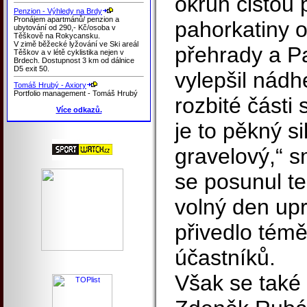
okruh čistou 
Penzion - Výhledy na Brdy
Pronájem apartmánů/ penzion a
pahorkatiny 
ubytování od 290,- Kč/osoba v
Těškově na Rokycansku.
V zimě běžecké lyžování ve Ski areál
přehrady a P
Těškov a v létě cyklistika nejen v
Brdech. Dostupnost 3 km od dálnice
D5 exit 50.
vylepšil nádh
Tomáš Hrubý - Axiory
Portfolio management - Tomáš Hrubý
rozbité části 
Více odkazů.
je to pěkný si
gravelový,“ s
se posunul t
volný den upr
přivedlo témě
účastníků.
Však se také 