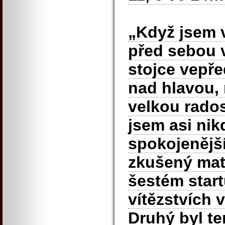
„Když jsem v
před sebou 
stojce vepř
nad hlavou,
velkou rados
jsem asi nik
spokojenější
zkušený mata
šestém start
vítězstvích 
Druhý byl te