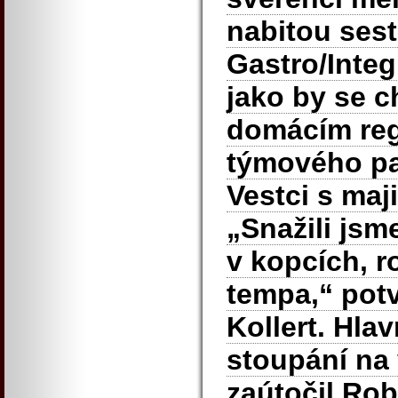
nabitou ses
Gastro/Integr
jako by se c
domácím re
týmového par
Vestci s maj
„Snažili jsm
v kopcích, r
tempa,“ potv
Kollert. Hlav
stoupání na 
zaútočil Robe