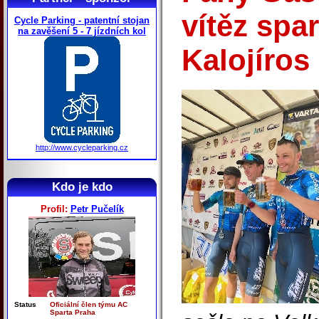
vítěz spa
Cycle Parking - patentní stojan
na zavěšení 5 - 7 jízdních kol
Kalojíros
http://www.cycleparking.cz
Kdo je kdo
Profil:
Petr Pučelík
Status
Oficiální člen týmu AC
Sparta Praha