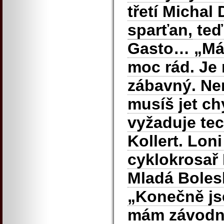
třetí Micha
sparťan,
teď
Gasto… „Má
moc rád. Je 
zábavný. Nen
musíš jet ch
vyžaduje tec
Kollert. Loni
cyklokrosař 
Mladá Bolesl
„Konečně js
mám závodní