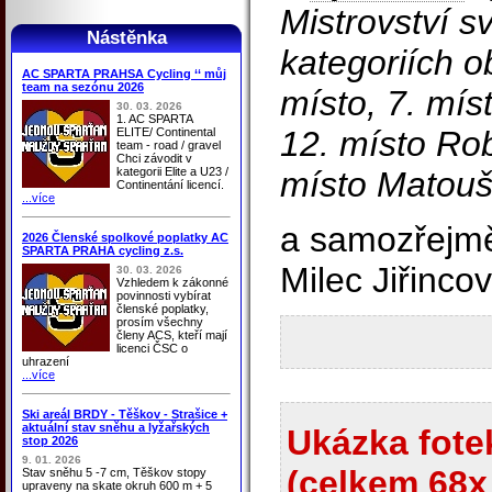
Mistrovství sv
Nástěnka
kategoriích ob
AC SPARTA PRAHSA Cycling ‘‘ můj
team na sezónu 2026
místo, 7. mí
30. 03. 2026
1. AC SPARTA
12. místo Ro
ELITE/ Continental
team - road / gravel
Chci závodit v
kategorii Elite a U23 /
místo Matou
Continentání licencí.
...více
a samozřejmě
2026 Členské spolkové poplatky AC
SPARTA PRAHA cycling z.s.
Milec Jiřinco
30. 03. 2026
Vzhledem k zákonné
povinnosti vybírat
členské poplatky,
prosím všechny
členy ACS, kteří mají
licenci ČSC o
uhrazení
...více
Ski areál BRDY - Těškov - Strašice +
aktuální stav sněhu a lyžařských
Ukázka fotek
stop 2026
9. 01. 2026
(celkem 68x 
Stav sněhu 5 -7 cm, Těškov stopy
upraveny na skate okruh 600 m + 5