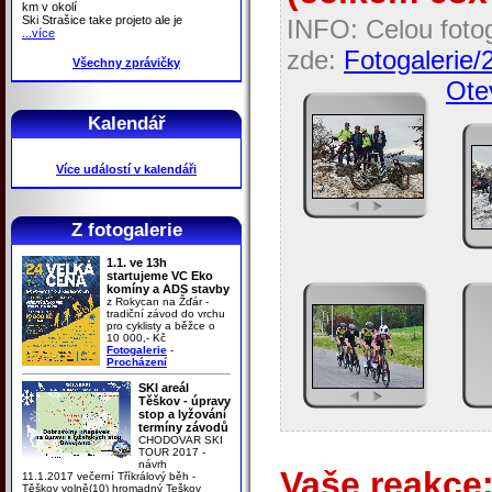
km v okolí
Ski Strašice take projeto ale je
INFO: Celou fotog
...více
zde:
Fotogalerie/
Všechny zprávičky
Otev
Kalendář
Více událostí v kalendáři
Z fotogalerie
1.1. ve 13h
startujeme VC Eko
komíny a ADS stavby
z Rokycan na Žďár -
tradiční závod do vrchu
pro cyklisty a běžce o
10 000,- Kč
Fotogalerie
-
Procházení
SKI areál
Těškov - úpravy
stop a lyžování
termíny závodů
CHODOVAR SKI
TOUR 2017 -
návrh
Vaše reakce
11.1.2017 večerní Tříkrálový běh -
Těškov volně(10) hromadný Teškov