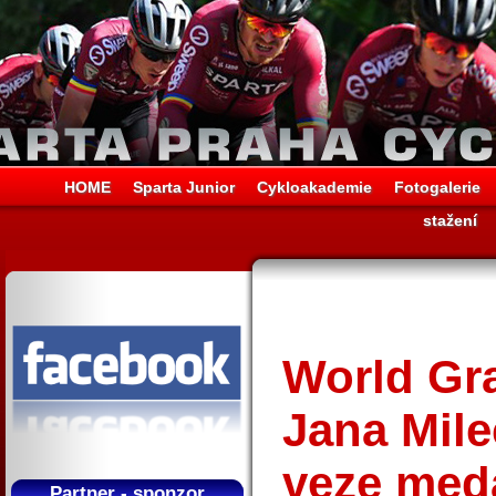
HOME
Sparta Junior
Cykloakademie
Fotogalerie
stažení
World Gra
Jana Mile
veze meda
Partner - sponzor