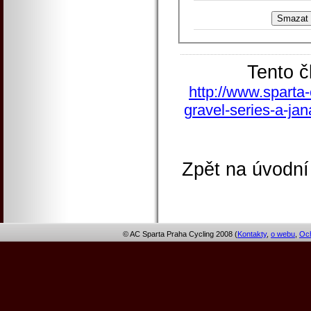
Tento č
http://www.sparta-
gravel-series-a-jan
Zpět na úvodní
© AC Sparta Praha Cycling 2008 (
Kontakty
,
o webu
,
Och