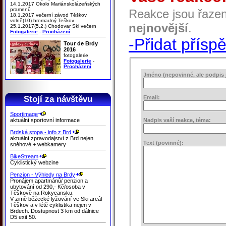
14.1.2017 Okolo Mariánskolázeňských
pramenů
Reakce jsou řaze
18.1.2017 večerní závod Těškov
volně(10) hromadný Teškov
nejnovější
.
25.1.2017(5.2.) Chodovar Ski večern
Fotogalerie
-
Procházení
-Přidat přísp
Tour de Brdy
2016
fotogalerie
Fotogalerie
-
Procházení
Jméno (nepovinné, ale podpis j
Stojí za návštěvu
Email:
Sportimage
aktuální sportovní informace
Nadpis vaší reakce, téma:
Brdská stopa - info z Brd
aktuální zpravodajství z Brd nejen
Text (povinné):
sněhové + webkamery
BikeStream
Cyklistický webzine
Penzion - Výhledy na Brdy
Pronájem apartmánů/ penzion a
ubytování od 290,- Kč/osoba v
Těškově na Rokycansku.
V zimě běžecké lyžování ve Ski areál
Těškov a v létě cyklistika nejen v
Brdech. Dostupnost 3 km od dálnice
D5 exit 50.