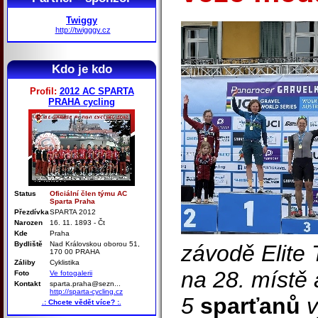
Twiggy
http://twigggy.cz
Kdo je kdo
Profil:
2012 AC SPARTA
PRAHA cycling
Status
Oficiální člen týmu AC
Sparta Praha
Přezdívka
SPARTA 2012
Narozen
16. 11. 1893 - Čt
Kde
Praha
Bydliště
Nad Královskou oborou 51,
závodě Elite 
170 00 PRAHA
Záliby
Cyklistika
na 28. místě 
Foto
Ve fotogalerii
Kontakt
sparta.praha@sezn...
http://sparta-cycling.cz
5
sparťanů
v
.: Chcete vědět více? :.