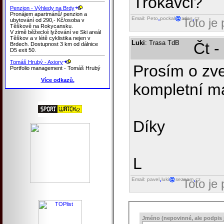
Trokavci?
Penzion - Výhledy na Brdy
Pronájem apartmánů/ penzion a
Email: Peto
pockal
atlas
cz
Toto je
ubytování od 290,- Kč/osoba v
Těškově na Rokycansku.
V zimě běžecké lyžování ve Ski areál
Těškov a v létě cyklistika nejen v
Luki
: Trasa TdB
Čt -
Brdech. Dostupnost 3 km od dálnice
D5 exit 50.
Tomáš Hrubý - Axiory
Prosím o zv
Portfolio management - Tomáš Hrubý
Více odkazů.
kompletní m
Díky
L
Email: pavel
luki
seznam
cz
Toto je
Jméno (nepovinné, ale podpis j