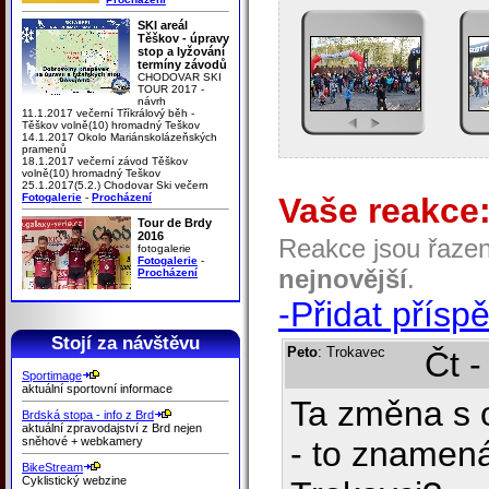
SKI areál
Těškov - úpravy
stop a lyžování
termíny závodů
CHODOVAR SKI
TOUR 2017 -
návrh
11.1.2017 večerní Tříkrálový běh -
Těškov volně(10) hromadný Teškov
14.1.2017 Okolo Mariánskolázeňských
pramenů
18.1.2017 večerní závod Těškov
volně(10) hromadný Teškov
25.1.2017(5.2.) Chodovar Ski večern
Fotogalerie
-
Procházení
Vaše reakce
Tour de Brdy
2016
Reakce jsou řaze
fotogalerie
Fotogalerie
-
nejnovější
.
Procházení
-Přidat přísp
Stojí za návštěvu
Peto
: Trokavec
Čt -
Sportimage
aktuální sportovní informace
Ta změna s 
Brdská stopa - info z Brd
aktuální zpravodajství z Brd nejen
sněhové + webkamery
- to znamen
BikeStream
Cyklistický webzine