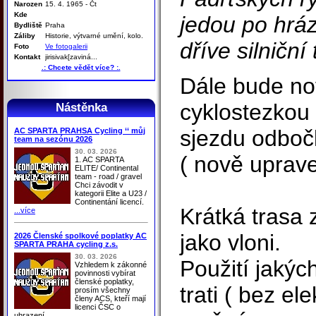
Narozen
15. 4. 1965 - Čt
Kde
jedou po hráz
Bydliště
Praha
Záliby
Historie, výtvarné umění, kolo.
dříve silniční 
Foto
Ve fotogalerii
Kontakt
jirisivak[zaviná...
.: Chcete vědět více? :.
Dále bude nov
cyklostezkou 
Nástěnka
sjezdu odboč
AC SPARTA PRAHSA Cycling ‘‘ můj
team na sezónu 2026
30. 03. 2026
( nově uprave
1. AC SPARTA
ELITE/ Continental
team - road / gravel
Chci závodit v
kategorii Elite a U23 /
Continentání licencí.
Krátká trasa 
...více
jako vloni.
2026 Členské spolkové poplatky AC
SPARTA PRAHA cycling z.s.
30. 03. 2026
Použití jakých
Vzhledem k zákonné
povinnosti vybírat
členské poplatky,
trati ( bez el
prosím všechny
členy ACS, kteří mají
licenci ČSC o
uhrazení