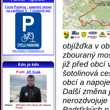
Cycle Parking - patentní stojan
na zavěšení 5 - 7 jízdních kol
objížďka v ob
http://www.cycleparking.cz
zbouraný mos
již před obcí 
Kdo je kdo
šotolinová c
Profil:
Jiří Sivák
obcí a napoje
Další změna j
nerozdvojuje 
Status
Oficiální člen týmu AC Sparta
Padrťských ry
Praha