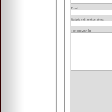
Email:
Nadpis vaší reakce, téma:
Text (povinné):