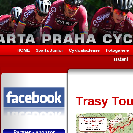
HOME
Sparta Junior
Cykloakademie
Fotogalerie
stažení
Trasy Tou
Partner - sponzor