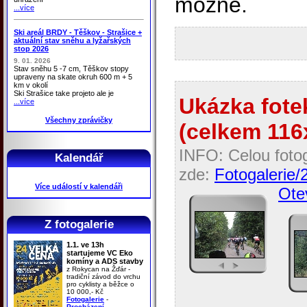
možné.
...více
Ski areál BRDY - Těškov - Strašice +
aktuální stav sněhu a lyžařských
stop 2026
9. 01. 2026
Stav sněhu 5 -7 cm, Těškov stopy
upraveny na skate okruh 600 m + 5
km v okolí
Ski Strašice take projeto ale je
Ukázka fotek
...více
Všechny zprávičky
(celkem 116x
INFO: Celou fotog
Kalendář
zde:
Fotogalerie/
Více událostí v kalendáři
Otev
Z fotogalerie
1.1. ve 13h
startujeme VC Eko
komíny a ADS stavby
z Rokycan na Žďár -
tradiční závod do vrchu
pro cyklisty a běžce o
10 000,- Kč
Fotogalerie
-
Procházení