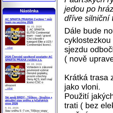
jedou po hráz
Nástěnka
dříve silniční 
AC SPARTA PRAHSA Cycling ‘‘ můj
team na sezónu 2026
30. 03. 2026
Dále bude nov
1. AC SPARTA
ELITE/ Continental
team - road / gravel
cyklostezkou 
Chci závodit v
kategorii Elite a U23 /
Continentání licencí.
sjezdu odboč
...více
( nově uprave
2026 Členské spolkové poplatky AC
SPARTA PRAHA cycling z.s.
30. 03. 2026
Vzhledem k zákonné
povinnosti vybírat
členské poplatky,
Krátká trasa 
prosím všechny
členy ACS, kteří mají
licenci ČSC o
jako vloni.
uhrazení
...více
Použití jakých
Ski areál BRDY - Těškov - Strašice +
aktuální stav sněhu a lyžařských
trati ( bez el
stop 2026
9. 01. 2026
Stav sněhu 5 -7 cm, Těškov stopy