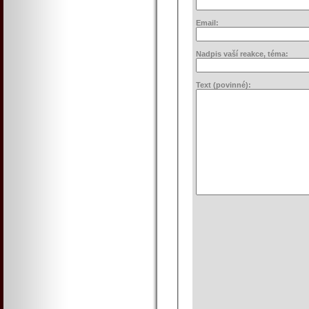
Email:
Nadpis vaší reakce, téma:
Text (povinné):