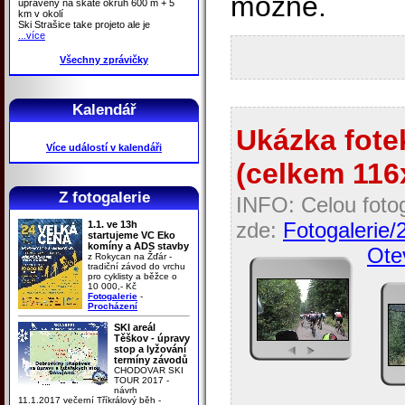
možné.
upraveny na skate okruh 600 m + 5
km v okolí
Ski Strašice take projeto ale je
...více
Všechny zprávičky
Kalendář
Ukázka fotek
Více událostí v kalendáři
(celkem 116x
Z fotogalerie
INFO: Celou fotog
zde:
Fotogalerie/
1.1. ve 13h
startujeme VC Eko
komíny a ADS stavby
Otev
z Rokycan na Žďár -
tradiční závod do vrchu
pro cyklisty a běžce o
10 000,- Kč
Fotogalerie
-
Procházení
SKI areál
Těškov - úpravy
stop a lyžování
termíny závodů
CHODOVAR SKI
TOUR 2017 -
návrh
11.1.2017 večerní Tříkrálový běh -