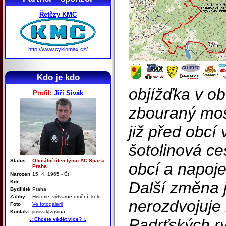
Řetězy KMC
http://www.cyklomax.cz/
Kdo je kdo
objížďka v ob
Profil:
Jiří Sivák
zbouraný mos
již před obcí 
šotolinová c
Status
Oficiální člen týmu AC Sparta
obcí a napoje
Praha
Narozen
15. 4. 1965 - Čt
Kde
Další změna j
Bydliště
Praha
Záliby
Historie, výtvarné umění, kolo.
nerozdvojuje 
Foto
Ve fotogalerii
Kontakt
jirisivak[zaviná...
Padrťských ry
.: Chcete vědět více? :.