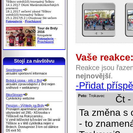
Těškov volně(10) hromadný Teškov
14.1.2017 Okolo Mariánskolázeňských
pramenů
18.1.2017 večerní závod Těškov
volně(10) hromadný Teškov
25.1.2017(5.2.) Chodovar Ski večern
Fotogalerie
-
Procházení
Tour de Brdy
2016
fotogalerie
Fotogalerie
-
Procházení
Vaše reakce
Stojí za návštěvu
Reakce jsou řaze
Sportimage
aktuální sportovní informace
nejnovější
.
Brdská stopa - info z Brd
-Přidat přísp
aktuální zpravodajství z Brd nejen
sněhové + webkamery
BikeStream
Peto
: Trokavec
Čt -
Cyklistický webzine
Penzion - Výhledy na Brdy
Pronájem apartmánů/ penzion a
Ta změna s 
ubytování od 290,- Kč/osoba v
Těškově na Rokycansku.
V zimě běžecké lyžování ve Ski areál
- to znamen
Těškov a v létě cyklistika nejen v
Brdech. Dostupnost 3 km od dálnice
D5 exit 50.