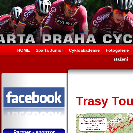
HOME
Sparta Junior
Cykloakademie
Fotogalerie
stažení
Trasy Tou
Partner - sponzor